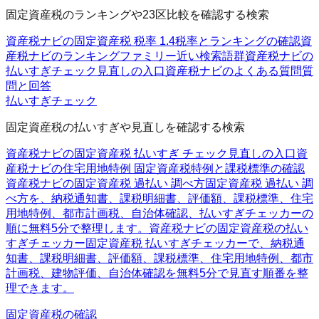
固定資産税のランキングや23区比較を確認する検索
資産税ナビの固定資産税 税率 1.4
税率とランキングの確認
資
産税ナビのランキングファミリー
近い検索語群
資産税ナビの
払いすぎチェック
見直しの入口
資産税ナビのよくある質問
質
問と回答
払いすぎチェック
固定資産税の払いすぎや見直しを確認する検索
資産税ナビの固定資産税 払いすぎ チェック
見直しの入口
資
産税ナビの住宅用地特例 固定資産税
特例と課税標準の確認
資産税ナビの固定資産税 過払い 調べ方
固定資産税 過払い 調
べ方を、納税通知書、課税明細書、評価額、課税標準、住宅
用地特例、都市計画税、自治体確認、払いすぎチェッカーの
順に無料5分で整理します。
資産税ナビの固定資産税の払い
すぎチェッカー
固定資産税 払いすぎチェッカーで、納税通
知書、課税明細書、評価額、課税標準、住宅用地特例、都市
計画税、建物評価、自治体確認を無料5分で見直す順番を整
理できます。
固定資産税の確認