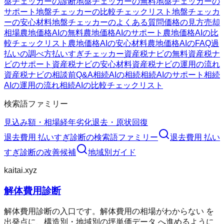
盤チェッカーの診断
地盤チェッカーの無料
地盤チェッカーの
サポート
地盤チェッカーの比較チェックリスト
地盤チェッカ
ーの安心材料
地盤チェッカーのよくある質問
価格の見方
売却
相場
農地価格AIの無料
農地価格AIのサポート
農地価格AIの比
較チェックリスト
農地価格AIの安心材料
農地価格AIのFAQ
過
払いの調べ方
払いすぎチェッカー
資産税ナビの無料
資産税ナ
ビのサポート
資産税ナビの安心材料
資産税ナビの運用の流れ
資産税ナビの相談前Q&A
相続AIの相続
相続AIのサポート
相続
AIの運用の流れ
相続AIの比較チェックリスト
検索語ファミリー
見込み額・相場
経年劣化
退去・原状回復
退去費用 払いすぎ診断
の検索語ファミリー
退去費用 払い
すぎ診断
の改善候補
地域別ガイド
kaitai.xyz
解体費用診断
解体費用診断の入口です。解体費用の相場がわからない を
出発点に、構造別・地域別の坪単価データ へ進めるように