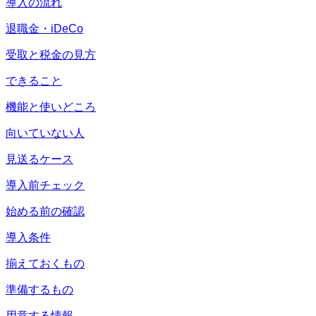
導入の流れ
退職金・iDeCo
受取と税金の見方
できること
機能と使いどころ
向いていない人
見送るケース
導入前チェック
始める前の確認
導入条件
揃えておくもの
準備するもの
用意する情報