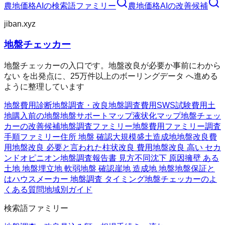
農地価格AI
の検索語ファミリー
農地価格AI
の改善候補
jiban.xyz
地盤チェッカー
地盤チェッカーの入口です。地盤改良が必要か事前にわから
ない を出発点に、25万件以上のボーリングデータ へ進める
ように整理しています
地盤費用診断
地盤調査・改良
地盤調査費用
SWS試験費用
土
地購入前の地盤
地盤サポートマップ
液状化マップ
地盤チェッ
カーの改善候補
地盤調査ファミリー
地盤費用ファミリー
調査
手順ファミリー
住所 地盤 確認
大規模盛土造成地
地盤改良費
用
地盤改良 必要と言われた
柱状改良 費用
地盤改良 高い セカ
ンドオピニオン
地盤調査報告書 見方
不同沈下 原因
擁壁 ある
土地 地盤
埋立地 軟弱地盤 確認
崖地 造成地 地盤
地盤保証と
は
ハウスメーカー 地盤調査 タイミング
地盤チェッカーのよ
くある質問
地域別ガイド
検索語ファミリー