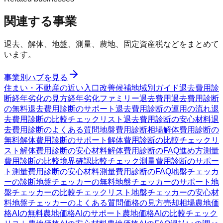
関連する事業
退去、解体、地盤、測量、農地、固定資産税などをまとめて
います。
事業別ハブを見る
住まい・不動産の近い入口
改善候補
地域別ガイド
退去費用診
断
経年劣化の見方
経年劣化ファミリー
退去費用
退去費用診断
の無料
退去費用診断のサポート
退去費用診断の運用の流れ
退
去費用診断の比較チェックリスト
退去費用診断の安心材料
退
去費用診断のよくある質問
地盤費用診断
相場
解体費用診断の
無料
解体費用診断のサポート
解体費用診断の比較チェックリ
スト
解体費用診断の安心材料
解体費用診断のFAQ
進め方
測量
費用診断の比較
境界確認
比較チェック
測量費用診断のサポー
ト
測量費用診断の安心材料
測量費用診断のFAQ
地盤チェッカ
ーの診断
地盤チェッカーの無料
地盤チェッカーのサポート
地
盤チェッカーの比較チェックリスト
地盤チェッカーの安心材
料
地盤チェッカーのよくある質問
価格の見方
売却相場
農地価
格AIの無料
農地価格AIのサポート
農地価格AIの比較チェック