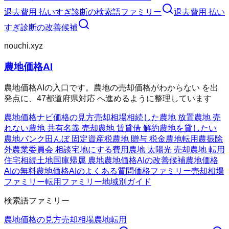
退去費用 払いすぎ診断
の検索語ファミリー
退去費用 払い
すぎ診断
の改善候補
nouchi.xyz
農地価格AI
農地価格AIの入口です。農地の売却価格がわからない を出
発点に、47都道府県対応 へ進めるように整理しています
農地価格ナビ
価格の見方
売却相場
相続した農地 放置
農地 売
れない
農地 共有名義 売却
農地 賃貸借 解約
農地を貸したい
農地バンク
田んぼ 固定資産税
農地 贈与 税金
農地転用
農振除
外
農業委員会 相談
宅地にする費用
農地 太陽光 売却
農地 転用
住宅
相続土地国庫帰属 農地
農地価格AIの改善候補
農地価格
AIの無料
農地価格AIのよくある質問
価格ファミリー
売却相場
ファミリー
転用ファミリー
地域別ガイド
検索語ファミリー
農地価格の見方
売却相場
農地転用