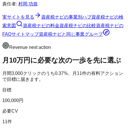
責任者:
村岡 功規
実サイトを見る
資産税ナビ
の事業別ハブ
資産税ナビ
の検
索意図
資産税ナビ
の料金
資産税ナビ
の比較
資産税ナビ
の
FAQ
サイトマップ
資産税ナビ
と同じ事業グループ
Revenue next action
月10万円に必要な次の一歩を先に選ぶ
月間
3,000
クリックのうち
0.37
%、月
11
件の有料アクション
で目標に届きます。
目標
100,000円
必要CV
11件