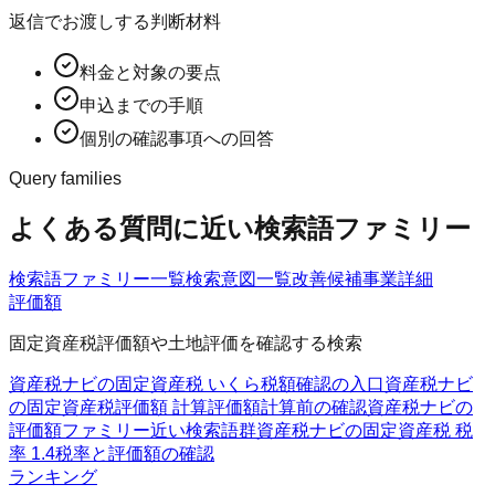
返信でお渡しする判断材料
料金と対象の要点
申込までの手順
個別の確認事項への回答
Query families
よくある質問に近い検索語ファミリー
検索語ファミリー一覧
検索意図一覧
改善候補
事業詳細
評価額
固定資産税評価額や土地評価を確認する検索
資産税ナビの固定資産税 いくら
税額確認の入口
資産税ナビ
の固定資産税評価額 計算
評価額計算前の確認
資産税ナビの
評価額ファミリー
近い検索語群
資産税ナビの固定資産税 税
率 1.4
税率と評価額の確認
ランキング