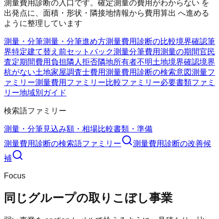
測量費用診断の入口です。確定測量の費用がわからない を
出発点に、面積・形状・隣接地情報から費用算出 へ進める
ように整理しています
測量・分筆
測量・分筆
進め方
測量費用診断の比較
境界確認
筆
界特定
建て替え前
セットバック測量
分筆費用
測量の期間
官民
査定期間
費用負担
隣人拒否
隣地所有者不明
土地境界確認
境界
杭がない
土地家屋調査士費用
測量費用診断の検索意図
測量フ
ァミリー
測量費用ファミリー
比較ファミリー
必要書類ファミ
リー
地域別ガイド
検索語ファミリー
測量・分筆
見込み額・相場
比較
書類・準備
測量費用診断
の検索語ファミリー
測量費用診断
の改善候
補
Focus
同じグループの取りこぼし事業