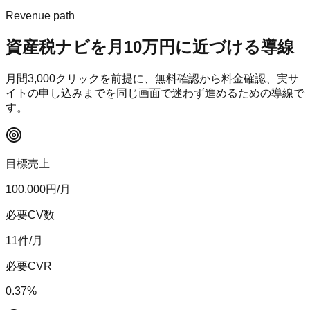
Revenue path
資産税ナビ
を月10万円に近づける導線
月間
3,000
クリックを前提に、無料確認から料金確認、実サ
イトの申し込みまでを同じ画面で迷わず進めるための導線で
す。
目標売上
100,000
円/月
必要CV数
11
件/月
必要CVR
0.37
%