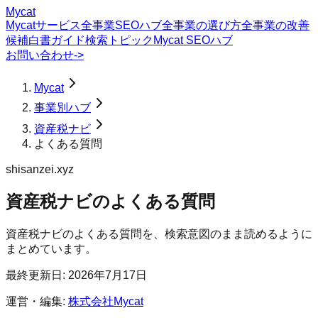
Mycat
Mycatサービス
全事業SEOハブ
全事業の選び方
全事業の改善
候補
白書
ガイド
検索トピック
Mycat SEOハブ
お問い合わせ
->
Mycat
事業別ハブ
資産税ナビ
よくある質問
shisanzei.xyz
資産税ナビ
の
よくある質問
資産税ナビのよくある質問を、検索意図のまま読めるように
まとめています。
最終更新日:
2026年7月17日
運営・編集:
株式会社Mycat