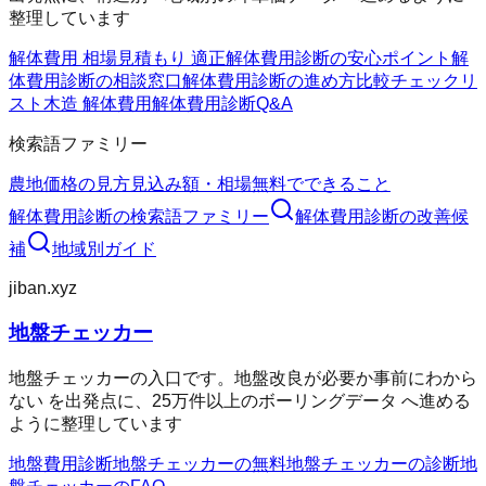
整理しています
解体費用 相場
見積もり 適正
解体費用診断の安心ポイント
解
体費用診断の相談窓口
解体費用診断の進め方
比較チェックリ
スト
木造 解体費用
解体費用診断Q&A
検索語ファミリー
農地価格の見方
見込み額・相場
無料でできること
解体費用診断
の検索語ファミリー
解体費用診断
の改善候
補
地域別ガイド
jiban.xyz
地盤チェッカー
地盤チェッカーの入口です。地盤改良が必要か事前にわから
ない を出発点に、25万件以上のボーリングデータ へ進める
ように整理しています
地盤費用診断
地盤チェッカーの無料
地盤チェッカーの診断
地