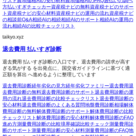
リスト
農地価格AIの安心材料
農地価格AIのFAQ
過払いの調べ
方
払いすぎチェッカー
資産税ナビの無料
資産税ナビのサポー
ト
資産税ナビの安心材料
資産税ナビの運用の流れ
資産税ナビ
の相談前Q&A
相続AIの相続
相続AIのサポート
相続AIの運用の
流れ
相続AIの比較チェックリスト
taikyo.xyz
退去費用 払いすぎ診断
退去費用 払いすぎ診断の入口です。退去費用の請求が高す
ぎる気がする を出発点に、国交省ガイドラインに基づく適
正額を算出 へ進めるように整理しています
退去費用診断
経年劣化の見方
経年劣化ファミリー
退去費用
退
去費用診断の無料
退去費用診断のサポート
退去費用診断の運
用の流れ
退去費用診断の比較チェックリスト
退去費用診断の
安心材料
退去費用診断のよくある質問
地盤費用診断
相場
解体
費用診断の無料
解体費用診断のサポート
解体費用診断の比較
チェックリスト
解体費用診断の安心材料
解体費用診断のFAQ
進め方
測量費用診断の比較
境界確認
比較チェック
測量費用診
断のサポート
測量費用診断の安心材料
測量費用診断のFAQ
地