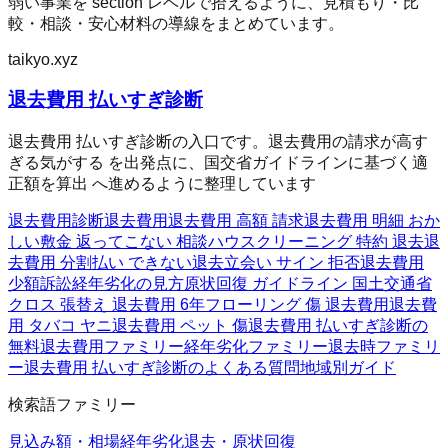
弱い事業を section レベルで拾えるように、見積もり・比
較・相談・安心材料の導線をまとめています。
taikyo.xyz
退去費用 払いすぎ診断
退去費用 払いすぎ診断の入口です。退去費用の請求が高す
ぎる気がする を出発点に、国交省ガイドラインに基づく適
正額を算出 へ進めるように整理しています
退去費用診断
退去費用
退去費用 高額 請求
退去費用 明細 おか
しい
敷金 返ってこない 相談
ハウスクリーニング 特約 退去
退
去費用 分割払い できない
退去立会い サイン 拒否
退去費用
少額訴訟
経年劣化の見方
原状回復 ガイドライン 国土交通省
クロス 張替え 退去費用 6年
フローリング 傷 退去費用
退去費
用 タバコ ヤニ
退去費用 ペット 傷
退去費用 払いすぎ診断の
無料
退去費用ファミリー
経年劣化ファミリー
退去時ファミリ
ー
退去費用 払いすぎ診断のよくある質問
地域別ガイド
検索語ファミリー
見込み額・相場
経年劣化
退去・原状回復