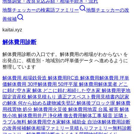
地盤調査・改良
見込み額・相場
手続き・流れ
地盤チェッカー
の検索語ファミリー
地盤チェッカー
の改
善候補
kaitai.xyz
解体費用診断
解体費用診断の入口です。解体費用の相場がわからない を
出発点に、構造別・地域別の坪単価データ へ進めるように
整理しています
解体費用 相場
鉄骨造 解体費用
RC造 解体費用
解体費用 坪単
価
解体費用 30坪
解体費用 50坪
平屋 解体費用
解体業者 どこ
に頼む
空き家 解体 どこに頼む
相続した空き家 解体費用
更地
固定資産税 解体
見積もり 適正
アスベスト費用
見積書内訳
家
の解体 何から始める
建物滅失登記 解体後
ブロック塀 解体費
用
残置物 処分 解体費用
火災後 解体費用
地震 台風 被害 解体
狭小地 解体費用
井戸 浄化槽 撤去費用
解体工事 騒音 近隣ト
ラブル
無料 解体費用
空き家解体 補助金 自治体
解体費用診断
の改善候補
解体相場ファミリー
見積もりファミリー
無料診断