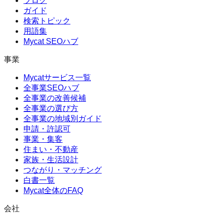
ブログ
ガイド
検索トピック
用語集
Mycat SEOハブ
事業
Mycatサービス一覧
全事業SEOハブ
全事業の改善候補
全事業の選び方
全事業の地域別ガイド
申請・許認可
事業・集客
住まい・不動産
家族・生活設計
つながり・マッチング
白書一覧
Mycat全体のFAQ
会社