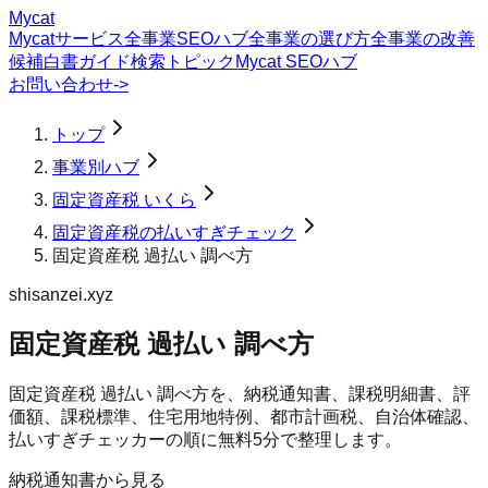
Mycat
Mycatサービス
全事業SEOハブ
全事業の選び方
全事業の改善
候補
白書
ガイド
検索トピック
Mycat SEOハブ
お問い合わせ
->
トップ
事業別ハブ
固定資産税 いくら
固定資産税の払いすぎチェック
固定資産税 過払い 調べ方
shisanzei.xyz
固定資産税 過払い 調べ方
固定資産税 過払い 調べ方を、納税通知書、課税明細書、評
価額、課税標準、住宅用地特例、都市計画税、自治体確認、
払いすぎチェッカーの順に無料5分で整理します。
納税通知書から見る