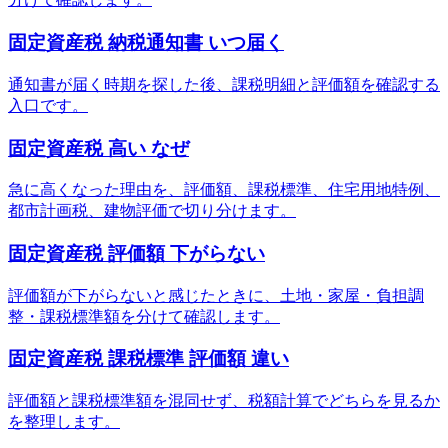
固定資産税 納税通知書 いつ届く
通知書が届く時期を探した後、課税明細と評価額を確認する
入口です。
固定資産税 高い なぜ
急に高くなった理由を、評価額、課税標準、住宅用地特例、
都市計画税、建物評価で切り分けます。
固定資産税 評価額 下がらない
評価額が下がらないと感じたときに、土地・家屋・負担調
整・課税標準額を分けて確認します。
固定資産税 課税標準 評価額 違い
評価額と課税標準額を混同せず、税額計算でどちらを見るか
を整理します。