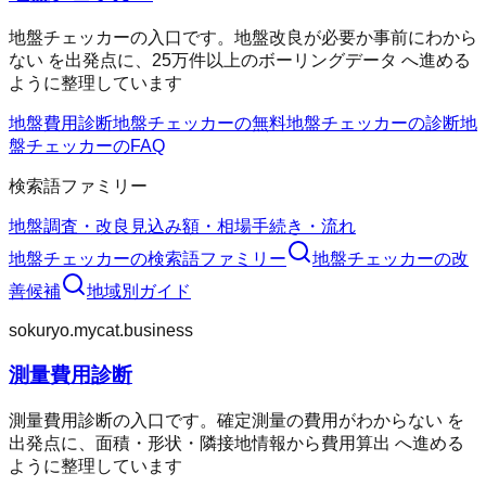
地盤チェッカーの入口です。地盤改良が必要か事前にわから
ない を出発点に、25万件以上のボーリングデータ へ進める
ように整理しています
地盤費用診断
地盤チェッカーの無料
地盤チェッカーの診断
地
盤チェッカーのFAQ
検索語ファミリー
地盤調査・改良
見込み額・相場
手続き・流れ
地盤チェッカー
の検索語ファミリー
地盤チェッカー
の改
善候補
地域別ガイド
sokuryo.mycat.business
測量費用診断
測量費用診断の入口です。確定測量の費用がわからない を
出発点に、面積・形状・隣接地情報から費用算出 へ進める
ように整理しています