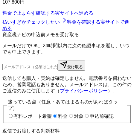
107,800円
料金で止まらず確認する
実サイトへ進める
払いすぎかチェックしたい
料金を確認する
実サイトで進
める
資産税ナビの申込前メモを受け取る
メールだけでOK。24時間以内に次の確認事項を返し、いつ
でも中止できます。
受け取る
送信しても購入・契約は確定しません。電話番号を伺わない
ため、営業電話もありません。メールアドレスは、この件の
ご返信のみに使用します（
プライバシーポリシー
）。
迷っている点（任意・あてはまるものがあればタッ
プ）
有料レポート希望
料金
対象
申込前確認
返信でお渡しする判断材料