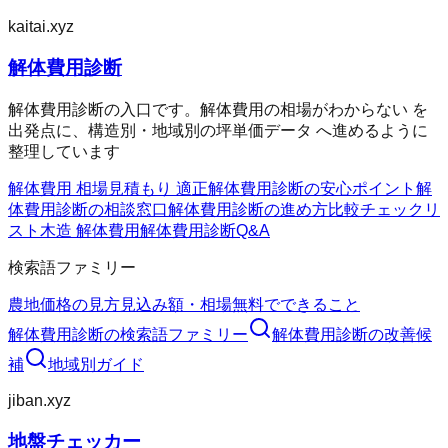
kaitai.xyz
解体費用診断
解体費用診断の入口です。解体費用の相場がわからない を
出発点に、構造別・地域別の坪単価データ へ進めるように
整理しています
解体費用 相場
見積もり 適正
解体費用診断の安心ポイント
解
体費用診断の相談窓口
解体費用診断の進め方
比較チェックリ
スト
木造 解体費用
解体費用診断Q&A
検索語ファミリー
農地価格の見方
見込み額・相場
無料でできること
解体費用診断
の検索語ファミリー
解体費用診断
の改善候
補
地域別ガイド
jiban.xyz
地盤チェッカー