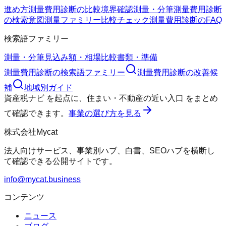
進め方
測量費用診断の比較
境界確認
測量・分筆
測量費用診断
の検索意図
測量ファミリー
比較チェック
測量費用診断のFAQ
検索語ファミリー
測量・分筆
見込み額・相場
比較
書類・準備
測量費用診断
の検索語ファミリー
測量費用診断
の改善候
補
地域別ガイド
資産税ナビ
を起点に、
住まい・不動産の近い入口
をまとめ
て確認できます。
事業の選び方を見る
株式会社Mycat
法人向けサービス、事業別ハブ、白書、SEOハブを横断し
て確認できる公開サイトです。
info@mycat.business
コンテンツ
ニュース