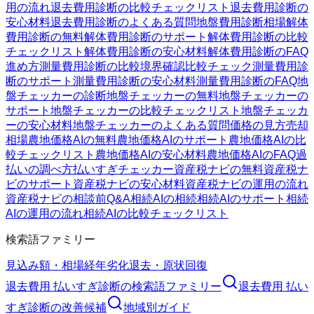
用の流れ
退去費用診断の比較チェックリスト
退去費用診断の
安心材料
退去費用診断のよくある質問
地盤費用診断
相場
解体
費用診断の無料
解体費用診断のサポート
解体費用診断の比較
チェックリスト
解体費用診断の安心材料
解体費用診断のFAQ
進め方
測量費用診断の比較
境界確認
比較チェック
測量費用診
断のサポート
測量費用診断の安心材料
測量費用診断のFAQ
地
盤チェッカーの診断
地盤チェッカーの無料
地盤チェッカーの
サポート
地盤チェッカーの比較チェックリスト
地盤チェッカ
ーの安心材料
地盤チェッカーのよくある質問
価格の見方
売却
相場
農地価格AIの無料
農地価格AIのサポート
農地価格AIの比
較チェックリスト
農地価格AIの安心材料
農地価格AIのFAQ
過
払いの調べ方
払いすぎチェッカー
資産税ナビの無料
資産税ナ
ビのサポート
資産税ナビの安心材料
資産税ナビの運用の流れ
資産税ナビの相談前Q&A
相続AIの相続
相続AIのサポート
相続
AIの運用の流れ
相続AIの比較チェックリスト
検索語ファミリー
見込み額・相場
経年劣化
退去・原状回復
退去費用 払いすぎ診断
の検索語ファミリー
退去費用 払い
すぎ診断
の改善候補
地域別ガイド