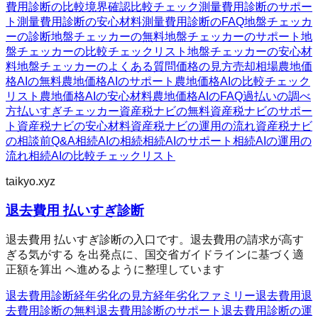
費用診断の比較
境界確認
比較チェック
測量費用診断のサポー
ト
測量費用診断の安心材料
測量費用診断のFAQ
地盤チェッカ
ーの診断
地盤チェッカーの無料
地盤チェッカーのサポート
地
盤チェッカーの比較チェックリスト
地盤チェッカーの安心材
料
地盤チェッカーのよくある質問
価格の見方
売却相場
農地価
格AIの無料
農地価格AIのサポート
農地価格AIの比較チェック
リスト
農地価格AIの安心材料
農地価格AIのFAQ
過払いの調べ
方
払いすぎチェッカー
資産税ナビの無料
資産税ナビのサポー
ト
資産税ナビの安心材料
資産税ナビの運用の流れ
資産税ナビ
の相談前Q&A
相続AIの相続
相続AIのサポート
相続AIの運用の
流れ
相続AIの比較チェックリスト
taikyo.xyz
退去費用 払いすぎ診断
退去費用 払いすぎ診断の入口です。退去費用の請求が高す
ぎる気がする を出発点に、国交省ガイドラインに基づく適
正額を算出 へ進めるように整理しています
退去費用診断
経年劣化の見方
経年劣化ファミリー
退去費用
退
去費用診断の無料
退去費用診断のサポート
退去費用診断の運