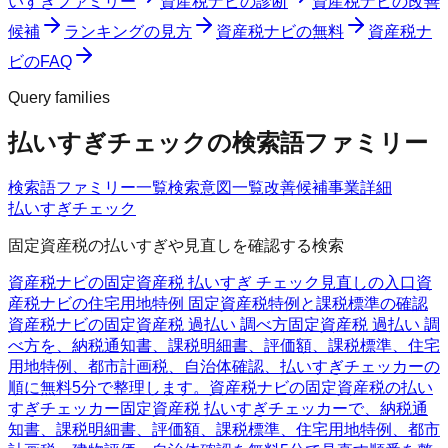
いすぎファミリー
資産税ナビの診断
資産税ナビの改善
候補
ランキングの見方
資産税ナビの無料
資産税ナ
ビのFAQ
Query families
払いすぎチェックの検索語ファミリー
検索語ファミリー一覧
検索意図一覧
改善候補
事業詳細
払いすぎチェック
固定資産税の払いすぎや見直しを確認する検索
資産税ナビの固定資産税 払いすぎ チェック
見直しの入口
資
産税ナビの住宅用地特例 固定資産税
特例と課税標準の確認
資産税ナビの固定資産税 過払い 調べ方
固定資産税 過払い 調
べ方を、納税通知書、課税明細書、評価額、課税標準、住宅
用地特例、都市計画税、自治体確認、払いすぎチェッカーの
順に無料5分で整理します。
資産税ナビの固定資産税の払い
すぎチェッカー
固定資産税 払いすぎチェッカーで、納税通
知書、課税明細書、評価額、課税標準、住宅用地特例、都市