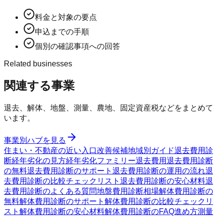
料金と対象の要点
申込までの手順
個別の確認事項への回答
Related businesses
関連する事業
退去、解体、地盤、測量、農地、固定資産税などをまとめて
います。
事業別ハブを見る
住まい・不動産の近い入口
改善候補
地域別ガイド
退去費用診
断
経年劣化の見方
経年劣化ファミリー
退去費用
退去費用診断
の無料
退去費用診断のサポート
退去費用診断の運用の流れ
退
去費用診断の比較チェックリスト
退去費用診断の安心材料
退
去費用診断のよくある質問
地盤費用診断
相場
解体費用診断の
無料
解体費用診断のサポート
解体費用診断の比較チェックリ
スト
解体費用診断の安心材料
解体費用診断のFAQ
進め方
測量