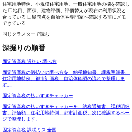
住宅用地特例、小規模住宅用地、一般住宅用地の欄を確認し
た
地目、面積、建物評価、評価替えが現在の利用状況と
合っている
疑問点を自治体や専門家へ確認する前にメモ
できている
同じクラスターで読む
深掘りの順番
固定資産税 過払い 調べ方
固定資産税の過払いの調べ方を、納税通知書、課税明細書、
住宅用地特例、都市計画税、自治体確認の流れで整理しま
す。
固定資産税の払いすぎチェッカー
固定資産税の払いすぎチェッカーを、納税通知書、課税明細
書、評価額、住宅用地特例、都市計画税、次に確認するペー
ジで整理します。
固定資産税 課税ミス 全国