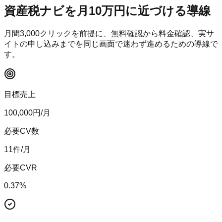
資産税ナビ
を月10万円に近づける導線
月間
3,000
クリックを前提に、無料確認から料金確認、実サ
イトの申し込みまでを同じ画面で迷わず進めるための導線で
す。
目標売上
100,000
円/月
必要CV数
11
件/月
必要CVR
0.37
%