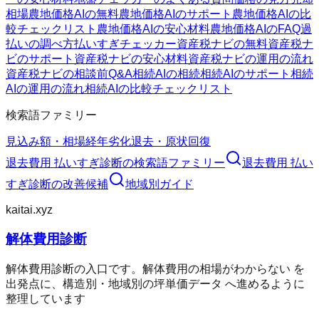
相場
農地価格AIの無料
農地価格AIのサポート
農地価格AIの比
較チェックリスト
農地価格AIの安心材料
農地価格AIのFAQ
過
払いの調べ方
払いすぎチェッカー
資産税ナビの無料
資産税ナ
ビのサポート
資産税ナビの安心材料
資産税ナビの運用の流れ
資産税ナビの相談前Q&A
相続AIの相続
相続AIのサポート
相続
AIの運用の流れ
相続AIの比較チェックリスト
検索語ファミリー
見込み額・相場
経年劣化
退去・原状回復
退去費用 払いすぎ診断
の検索語ファミリー
退去費用 払い
すぎ診断
の改善候補
地域別ガイド
kaitai.xyz
解体費用診断
解体費用診断の入口です。解体費用の相場がわからない を
出発点に、構造別・地域別の坪単価データ へ進めるように
整理しています