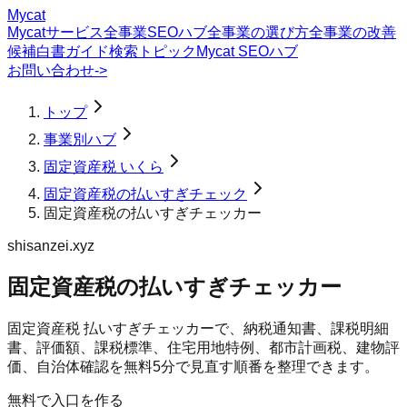
Mycat
Mycatサービス
全事業SEOハブ
全事業の選び方
全事業の改善
候補
白書
ガイド
検索トピック
Mycat SEOハブ
お問い合わせ
->
トップ
事業別ハブ
固定資産税 いくら
固定資産税の払いすぎチェック
固定資産税の払いすぎチェッカー
shisanzei.xyz
固定資産税の払いすぎチェッカー
固定資産税 払いすぎチェッカーで、納税通知書、課税明細
書、評価額、課税標準、住宅用地特例、都市計画税、建物評
価、自治体確認を無料5分で見直す順番を整理できます。
無料で入口を作る