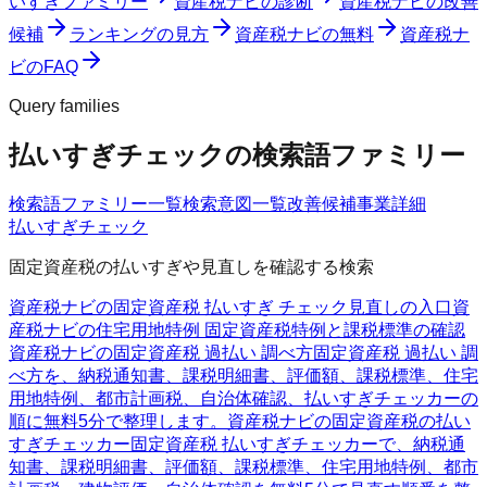
いすぎファミリー
資産税ナビの診断
資産税ナビの改善
候補
ランキングの見方
資産税ナビの無料
資産税ナ
ビのFAQ
Query families
払いすぎチェックの検索語ファミリー
検索語ファミリー一覧
検索意図一覧
改善候補
事業詳細
払いすぎチェック
固定資産税の払いすぎや見直しを確認する検索
資産税ナビの固定資産税 払いすぎ チェック
見直しの入口
資
産税ナビの住宅用地特例 固定資産税
特例と課税標準の確認
資産税ナビの固定資産税 過払い 調べ方
固定資産税 過払い 調
べ方を、納税通知書、課税明細書、評価額、課税標準、住宅
用地特例、都市計画税、自治体確認、払いすぎチェッカーの
順に無料5分で整理します。
資産税ナビの固定資産税の払い
すぎチェッカー
固定資産税 払いすぎチェッカーで、納税通
知書、課税明細書、評価額、課税標準、住宅用地特例、都市