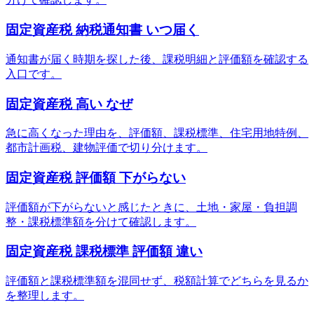
固定資産税 納税通知書 いつ届く
通知書が届く時期を探した後、課税明細と評価額を確認する
入口です。
固定資産税 高い なぜ
急に高くなった理由を、評価額、課税標準、住宅用地特例、
都市計画税、建物評価で切り分けます。
固定資産税 評価額 下がらない
評価額が下がらないと感じたときに、土地・家屋・負担調
整・課税標準額を分けて確認します。
固定資産税 課税標準 評価額 違い
評価額と課税標準額を混同せず、税額計算でどちらを見るか
を整理します。