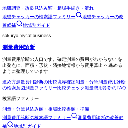
地盤調査・改良
見込み額・相場
手続き・流れ
地盤チェッカー
の検索語ファミリー
地盤チェッカー
の改
善候補
地域別ガイド
sokuryo.mycat.business
測量費用診断
測量費用診断の入口です。確定測量の費用がわからない を
出発点に、面積・形状・隣接地情報から費用算出 へ進める
ように整理しています
進め方
測量費用診断の比較
境界確認
測量・分筆
測量費用診断
の検索意図
測量ファミリー
比較チェック
測量費用診断のFAQ
検索語ファミリー
測量・分筆
見込み額・相場
比較
書類・準備
測量費用診断
の検索語ファミリー
測量費用診断
の改善候
補
地域別ガイド