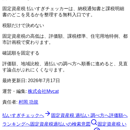
固定資産税 払いすぎチェッカーは、納税通知書と課税明細
書のどこを見るかを整理する無料入口です。
税額だけで決めない
固定資産税の高低は、評価額、課税標準、住宅用地特例、都
市計画税で変わります。
確認順を固定する
評価額、地域比較、過払いの調べ方へ順番に進めると、見直
す論点がぶれにくくなります。
最終更新日:
2026年7月17日
運営・編集:
株式会社Mycat
責任者:
村岡 功規
払いすぎチェックへ
固定資産税 過払い 調べ方
へ
評価額へ
ランキングへ
固定資産税過払いの検索意図
固定資産税 い