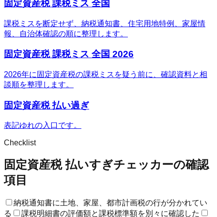
固定資産税 課税ミス 全国
課税ミスを断定せず、納税通知書、住宅用地特例、家屋情
報、自治体確認の順に整理します。
固定資産税 課税ミス 全国 2026
2026年に固定資産税の課税ミスを疑う前に、確認資料と相
談順を整理します。
固定資産税 払い過ぎ
表記ゆれの入口です。
Checklist
固定資産税 払いすぎチェッカーの確認
項目
納税通知書に土地、家屋、都市計画税の行が分かれてい
る
課税明細書の評価額と課税標準額を別々に確認した