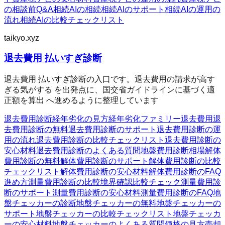
の相談前Q&A
相続AIの相続
相続AIのサポート
相続AIの運用の
流れ
相続AIの比較チェックリスト
taikyo.xyz
退去費用 払いすぎ診断
退去費用 払いすぎ診断の入口です。退去費用の請求が高す
ぎる気がする を出発点に、国交省ガイドラインに基づく適
正額を算出 へ進めるように整理しています
退去費用診断
経年劣化の見方
経年劣化ファミリー
退去費用
退
去費用診断の無料
退去費用診断のサポート
退去費用診断の運
用の流れ
退去費用診断の比較チェックリスト
退去費用診断の
安心材料
退去費用診断のよくある質問
地盤費用診断
相場
解体
費用診断の無料
解体費用診断のサポート
解体費用診断の比較
チェックリスト
解体費用診断の安心材料
解体費用診断のFAQ
進め方
測量費用診断の比較
境界確認
比較チェック
測量費用診
断のサポート
測量費用診断の安心材料
測量費用診断のFAQ
地
盤チェッカーの診断
地盤チェッカーの無料
地盤チェッカーの
サポート
地盤チェッカーの比較チェックリスト
地盤チェッカ
ーの安心材料
地盤チェッカーのよくある質問
価格の見方
売却