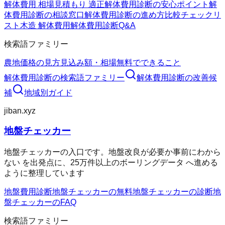
解体費用 相場
見積もり 適正
解体費用診断の安心ポイント
解
体費用診断の相談窓口
解体費用診断の進め方
比較チェックリ
スト
木造 解体費用
解体費用診断Q&A
検索語ファミリー
農地価格の見方
見込み額・相場
無料でできること
解体費用診断
の検索語ファミリー
解体費用診断
の改善候
補
地域別ガイド
jiban.xyz
地盤チェッカー
地盤チェッカーの入口です。地盤改良が必要か事前にわから
ない を出発点に、25万件以上のボーリングデータ へ進める
ように整理しています
地盤費用診断
地盤チェッカーの無料
地盤チェッカーの診断
地
盤チェッカーのFAQ
検索語ファミリー