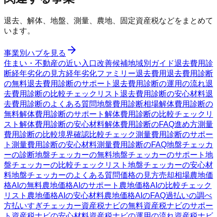
退去、解体、地盤、測量、農地、固定資産税などをまとめて
います。
事業別ハブを見る
住まい・不動産の近い入口
改善候補
地域別ガイド
退去費用診
断
経年劣化の見方
経年劣化ファミリー
退去費用
退去費用診断
の無料
退去費用診断のサポート
退去費用診断の運用の流れ
退
去費用診断の比較チェックリスト
退去費用診断の安心材料
退
去費用診断のよくある質問
地盤費用診断
相場
解体費用診断の
無料
解体費用診断のサポート
解体費用診断の比較チェックリ
スト
解体費用診断の安心材料
解体費用診断のFAQ
進め方
測量
費用診断の比較
境界確認
比較チェック
測量費用診断のサポー
ト
測量費用診断の安心材料
測量費用診断のFAQ
地盤チェッカ
ーの診断
地盤チェッカーの無料
地盤チェッカーのサポート
地
盤チェッカーの比較チェックリスト
地盤チェッカーの安心材
料
地盤チェッカーのよくある質問
価格の見方
売却相場
農地価
格AIの無料
農地価格AIのサポート
農地価格AIの比較チェック
リスト
農地価格AIの安心材料
農地価格AIのFAQ
過払いの調べ
方
払いすぎチェッカー
資産税ナビの無料
資産税ナビのサポー
ト
資産税ナビの安心材料
資産税ナビの運用の流れ
資産税ナビ