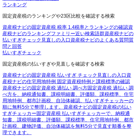
ランキング
固定資産税のランキングや23区比較を確認する検索
資産税ナビの固定資産税 税率 1.4
税率とランキングの確認
資
産税ナビのランキングファミリー
近い検索語群
資産税ナビの
払いすぎチェック
見直しの入口
資産税ナビのよくある質問
質
問と回答
払いすぎチェック
固定資産税の払いすぎや見直しを確認する検索
資産税ナビの固定資産税 払いすぎ チェック
見直しの入口
資
産税ナビの住宅用地特例 固定資産税
特例と課税標準の確認
資産税ナビの固定資産税 過払い 調べ方
固定資産税 過払い 調
べ方を、納税通知書、課税明細書、評価額、課税標準、住宅
用地特例、都市計画税、自治体確認、払いすぎチェッカーの
順に無料5分で整理します。
資産税ナビの固定資産税の払い
すぎチェッカー
固定資産税 払いすぎチェッカーで、納税通
知書、課税明細書、評価額、課税標準、住宅用地特例、都市
計画税、建物評価、自治体確認を無料5分で見直す順番を整
理できます。