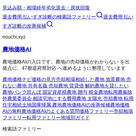
見込み額・相場
経年劣化
退去・原状回復
退去費用 払いすぎ診断
の検索語ファミリー
退去費用 払い
すぎ診断
の改善候補
nouchi.xyz
農地価格AI
農地価格AIの入口です。農地の売却価格がわからない を出
発点に、47都道府県対応 へ進めるように整理しています
農地価格ナビ
価格の見方
売却相場
相続した農地 放置
農地 売
れない
農地 共有名義 売却
農地 賃貸借 解約
農地を貸したい
農地バンク
田んぼ 固定資産税
農地 贈与 税金
農地転用
農振除
外
農業委員会 相談
宅地にする費用
農地 太陽光 売却
農地 転用
住宅
相続土地国庫帰属 農地
農地価格AIの改善候補
農地価格
AIの無料
農地価格AIのよくある質問
価格ファミリー
売却相場
ファミリー
転用ファミリー
地域別ガイド
検索語ファミリー