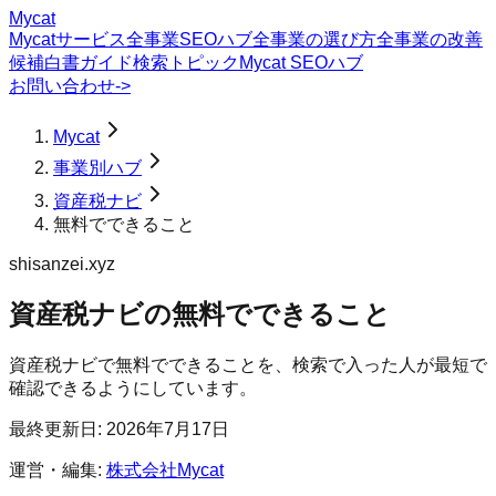
Mycat
Mycatサービス
全事業SEOハブ
全事業の選び方
全事業の改善
候補
白書
ガイド
検索トピック
Mycat SEOハブ
お問い合わせ
->
Mycat
事業別ハブ
資産税ナビ
無料でできること
shisanzei.xyz
資産税ナビ
の
無料でできること
資産税ナビで無料でできることを、検索で入った人が最短で
確認できるようにしています。
最終更新日:
2026年7月17日
運営・編集:
株式会社Mycat