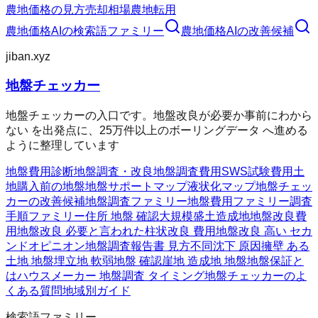
農地価格の見方
売却相場
農地転用
農地価格AI
の検索語ファミリー
農地価格AI
の改善候補
jiban.xyz
地盤チェッカー
地盤チェッカーの入口です。地盤改良が必要か事前にわから
ない を出発点に、25万件以上のボーリングデータ へ進める
ように整理しています
地盤費用診断
地盤調査・改良
地盤調査費用
SWS試験費用
土
地購入前の地盤
地盤サポートマップ
液状化マップ
地盤チェッ
カーの改善候補
地盤調査ファミリー
地盤費用ファミリー
調査
手順ファミリー
住所 地盤 確認
大規模盛土造成地
地盤改良費
用
地盤改良 必要と言われた
柱状改良 費用
地盤改良 高い セカ
ンドオピニオン
地盤調査報告書 見方
不同沈下 原因
擁壁 ある
土地 地盤
埋立地 軟弱地盤 確認
崖地 造成地 地盤
地盤保証と
は
ハウスメーカー 地盤調査 タイミング
地盤チェッカーのよ
くある質問
地域別ガイド
検索語ファミリー