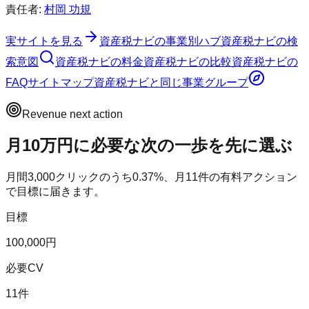
責任者:
村岡 功規
実サイトを見る
資産税ナビ
の事業別ハブ
資産税ナビ
の検
索意図
資産税ナビ
の料金
資産税ナビ
の比較
資産税ナビ
の
FAQ
サイトマップ
資産税ナビ
と同じ事業グループ
Revenue next action
月10万円に必要な次の一歩を先に選ぶ
月間
3,000
クリックのうち
0.37
%、月
11
件の有料アクション
で目標に届きます。
目標
100,000円
必要CV
11件