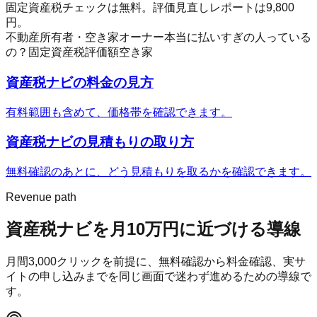
固定資産税チェックは無料。評価見直しレポートは9,800
円。
不動産所有者・空き家オーナー
本当に払いすぎの人っている
の？
固定資産税
評価額
空き家
資産税ナビ
の料金の見方
有料範囲も含めて、価格帯を確認できます。
資産税ナビ
の見積もりの取り方
無料確認のあとに、どう見積もりを取るかを確認できます。
Revenue path
資産税ナビ
を月10万円に近づける導線
月間
3,000
クリックを前提に、無料確認から料金確認、実サ
イトの申し込みまでを同じ画面で迷わず進めるための導線で
す。