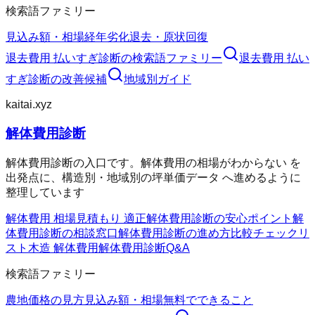
検索語ファミリー
見込み額・相場
経年劣化
退去・原状回復
退去費用 払いすぎ診断
の検索語ファミリー
退去費用 払い
すぎ診断
の改善候補
地域別ガイド
kaitai.xyz
解体費用診断
解体費用診断の入口です。解体費用の相場がわからない を
出発点に、構造別・地域別の坪単価データ へ進めるように
整理しています
解体費用 相場
見積もり 適正
解体費用診断の安心ポイント
解
体費用診断の相談窓口
解体費用診断の進め方
比較チェックリ
スト
木造 解体費用
解体費用診断Q&A
検索語ファミリー
農地価格の見方
見込み額・相場
無料でできること