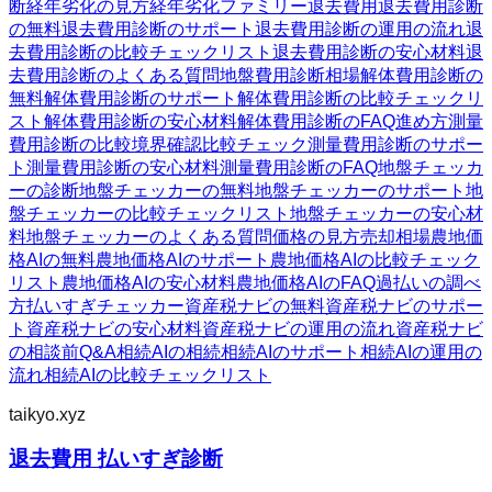
断
経年劣化の見方
経年劣化ファミリー
退去費用
退去費用診断
の無料
退去費用診断のサポート
退去費用診断の運用の流れ
退
去費用診断の比較チェックリスト
退去費用診断の安心材料
退
去費用診断のよくある質問
地盤費用診断
相場
解体費用診断の
無料
解体費用診断のサポート
解体費用診断の比較チェックリ
スト
解体費用診断の安心材料
解体費用診断のFAQ
進め方
測量
費用診断の比較
境界確認
比較チェック
測量費用診断のサポー
ト
測量費用診断の安心材料
測量費用診断のFAQ
地盤チェッカ
ーの診断
地盤チェッカーの無料
地盤チェッカーのサポート
地
盤チェッカーの比較チェックリスト
地盤チェッカーの安心材
料
地盤チェッカーのよくある質問
価格の見方
売却相場
農地価
格AIの無料
農地価格AIのサポート
農地価格AIの比較チェック
リスト
農地価格AIの安心材料
農地価格AIのFAQ
過払いの調べ
方
払いすぎチェッカー
資産税ナビの無料
資産税ナビのサポー
ト
資産税ナビの安心材料
資産税ナビの運用の流れ
資産税ナビ
の相談前Q&A
相続AIの相続
相続AIのサポート
相続AIの運用の
流れ
相続AIの比較チェックリスト
taikyo.xyz
退去費用 払いすぎ診断