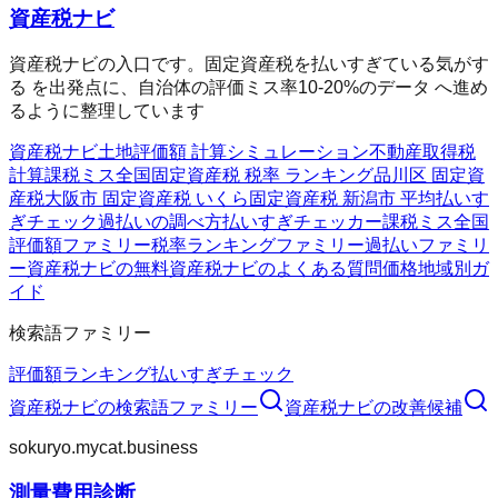
資産税ナビ
資産税ナビの入口です。固定資産税を払いすぎている気がす
る を出発点に、自治体の評価ミス率10-20%のデータ へ進め
るように整理しています
資産税ナビ
土地評価額 計算シミュレーション
不動産取得税
計算
課税ミス全国
固定資産税 税率 ランキング
品川区 固定資
産税
大阪市 固定資産税 いくら
固定資産税 新潟市 平均
払いす
ぎチェック
過払いの調べ方
払いすぎチェッカー
課税ミス全国
評価額ファミリー
税率ランキングファミリー
過払いファミリ
ー
資産税ナビの無料
資産税ナビのよくある質問
価格
地域別ガ
イド
検索語ファミリー
評価額
ランキング
払いすぎチェック
資産税ナビ
の検索語ファミリー
資産税ナビ
の改善候補
sokuryo.mycat.business
測量費用診断