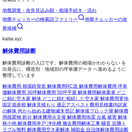
地盤調査・改良
見込み額・相場
手続き・流れ
地盤チェッカー
の検索語ファミリー
地盤チェッカー
の改
善候補
kaitai.xyz
解体費用診断
解体費用診断の入口です。解体費用の相場がわからない を
出発点に、構造別・地域別の坪単価データ へ進めるように
整理しています
解体費用 相場
鉄骨造 解体費用
RC造 解体費用
解体費用 坪単
価
解体費用 30坪
解体費用 50坪
平屋 解体費用
解体業者 どこ
に頼む
空き家 解体 どこに頼む
相続した空き家 解体費用
更地
固定資産税 解体
見積もり 適正
アスベスト費用
見積書内訳
家
の解体 何から始める
建物滅失登記 解体後
ブロック塀 解体費
用
残置物 処分 解体費用
火災後 解体費用
地震 台風 被害 解体
狭小地 解体費用
井戸 浄化槽 撤去費用
解体工事 騒音 近隣ト
ラブル
無料 解体費用
空き家解体 補助金 自治体
解体費用診断