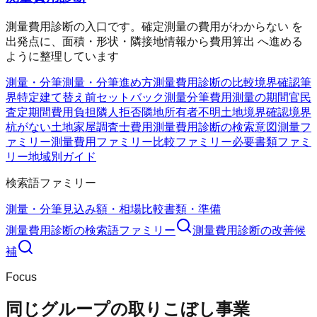
測量費用診断の入口です。確定測量の費用がわからない を
出発点に、面積・形状・隣接地情報から費用算出 へ進める
ように整理しています
測量・分筆
測量・分筆
進め方
測量費用診断の比較
境界確認
筆
界特定
建て替え前
セットバック測量
分筆費用
測量の期間
官民
査定期間
費用負担
隣人拒否
隣地所有者不明
土地境界確認
境界
杭がない
土地家屋調査士費用
測量費用診断の検索意図
測量フ
ァミリー
測量費用ファミリー
比較ファミリー
必要書類ファミ
リー
地域別ガイド
検索語ファミリー
測量・分筆
見込み額・相場
比較
書類・準備
測量費用診断
の検索語ファミリー
測量費用診断
の改善候
補
Focus
同じグループの取りこぼし事業