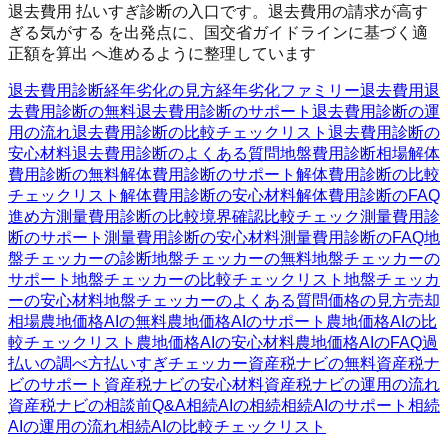
退去費用 払いすぎ診断の入口です。退去費用の請求が高す
ぎる気がする を出発点に、国交省ガイドラインに基づく適
正額を算出 へ進めるように整理しています
退去費用診断
経年劣化の見方
経年劣化ファミリー
退去費用
退
去費用診断の無料
退去費用診断のサポート
退去費用診断の運
用の流れ
退去費用診断の比較チェックリスト
退去費用診断の
安心材料
退去費用診断のよくある質問
地盤費用診断
相場
解体
費用診断の無料
解体費用診断のサポート
解体費用診断の比較
チェックリスト
解体費用診断の安心材料
解体費用診断のFAQ
進め方
測量費用診断の比較
境界確認
比較チェック
測量費用診
断のサポート
測量費用診断の安心材料
測量費用診断のFAQ
地
盤チェッカーの診断
地盤チェッカーの無料
地盤チェッカーの
サポート
地盤チェッカーの比較チェックリスト
地盤チェッカ
ーの安心材料
地盤チェッカーのよくある質問
価格の見方
売却
相場
農地価格AIの無料
農地価格AIのサポート
農地価格AIの比
較チェックリスト
農地価格AIの安心材料
農地価格AIのFAQ
過
払いの調べ方
払いすぎチェッカー
資産税ナビの無料
資産税ナ
ビのサポート
資産税ナビの安心材料
資産税ナビの運用の流れ
資産税ナビの相談前Q&A
相続AIの相続
相続AIのサポート
相続
AIの運用の流れ
相続AIの比較チェックリスト