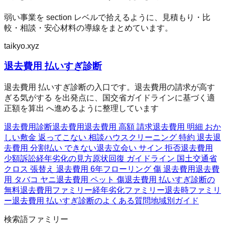
弱い事業を section レベルで拾えるように、見積もり・比
較・相談・安心材料の導線をまとめています。
taikyo.xyz
退去費用 払いすぎ診断
退去費用 払いすぎ診断の入口です。退去費用の請求が高す
ぎる気がする を出発点に、国交省ガイドラインに基づく適
正額を算出 へ進めるように整理しています
退去費用診断
退去費用
退去費用 高額 請求
退去費用 明細 おか
しい
敷金 返ってこない 相談
ハウスクリーニング 特約 退去
退
去費用 分割払い できない
退去立会い サイン 拒否
退去費用
少額訴訟
経年劣化の見方
原状回復 ガイドライン 国土交通省
クロス 張替え 退去費用 6年
フローリング 傷 退去費用
退去費
用 タバコ ヤニ
退去費用 ペット 傷
退去費用 払いすぎ診断の
無料
退去費用ファミリー
経年劣化ファミリー
退去時ファミリ
ー
退去費用 払いすぎ診断のよくある質問
地域別ガイド
検索語ファミリー