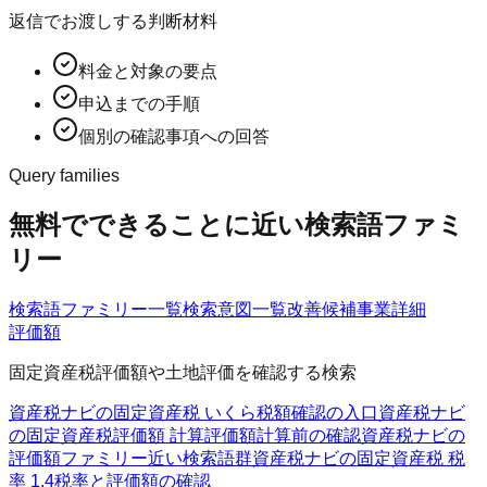
返信でお渡しする判断材料
料金と対象の要点
申込までの手順
個別の確認事項への回答
Query families
無料でできることに近い検索語ファミ
リー
検索語ファミリー一覧
検索意図一覧
改善候補
事業詳細
評価額
固定資産税評価額や土地評価を確認する検索
資産税ナビの固定資産税 いくら
税額確認の入口
資産税ナビ
の固定資産税評価額 計算
評価額計算前の確認
資産税ナビの
評価額ファミリー
近い検索語群
資産税ナビの固定資産税 税
率 1.4
税率と評価額の確認