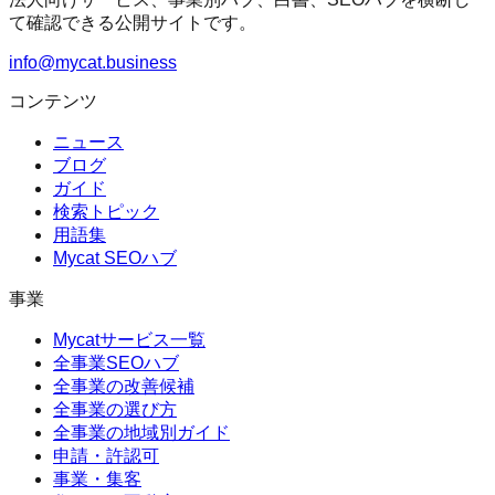
て確認できる公開サイトです。
info@mycat.business
コンテンツ
ニュース
ブログ
ガイド
検索トピック
用語集
Mycat SEOハブ
事業
Mycatサービス一覧
全事業SEOハブ
全事業の改善候補
全事業の選び方
全事業の地域別ガイド
申請・許認可
事業・集客