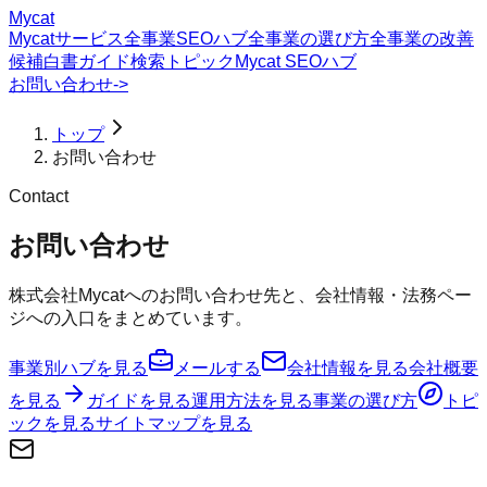
Mycat
Mycatサービス
全事業SEOハブ
全事業の選び方
全事業の改善
候補
白書
ガイド
検索トピック
Mycat SEOハブ
お問い合わせ
->
トップ
お問い合わせ
Contact
お問い合わせ
株式会社Mycatへのお問い合わせ先と、会社情報・法務ペー
ジへの入口をまとめています。
事業別ハブを見る
メールする
会社情報を見る
会社概要
を見る
ガイドを見る
運用方法を見る
事業の選び方
トピ
ックを見る
サイトマップを見る