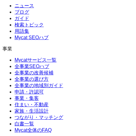
ニュース
ブログ
ガイド
検索トピック
用語集
Mycat SEOハブ
事業
Mycatサービス一覧
全事業SEOハブ
全事業の改善候補
全事業の選び方
全事業の地域別ガイド
申請・許認可
事業・集客
住まい・不動産
家族・生活設計
つながり・マッチング
白書一覧
Mycat全体のFAQ