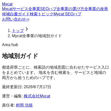
Mycat
Mycatサービス
全事業SEOハブ
全事業の選び方
全事業の改善
候補
白書
ガイド
検索トピック
Mycat SEOハブ
お問い合わせ
->
トップ
Mycat全事業の地域別ガイド
Area hub
地域別ガイド
都道府県ごとに、検索語の地域意図に合わせたサービス入口
をまとめています。 地名を含む検索を、サービスと地域の
両方から拾うためのハブです。
最終更新日:
2026年7月17日
運営・編集:
株式会社Mycat
責任者:
村岡 功規