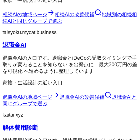
家族・生活設計の近い入口
相続AI
の地域ページ
相続AI
の改善候補
地域別の相続
相
続AI
と同じグループで選ぶ
taisyoku.mycat.business
退職金AI
退職金AIの入口です。退職金とiDeCoの受取タイミングで手
取りが変わることを知らない を出発点に、最大300万円の差
を可視化 へ進めるように整理しています
家族・生活設計の近い入口
退職金AI
の地域ページ
退職金AI
の改善候補
退職金AI
と
同じグループで選ぶ
kaitai.xyz
解体費用診断