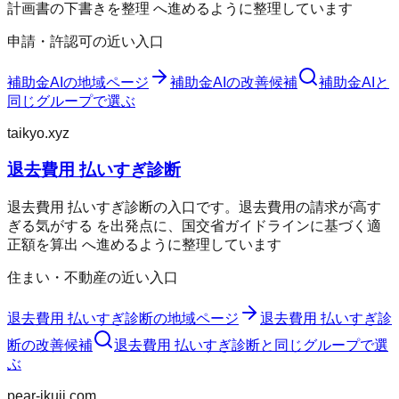
計画書の下書きを整理 へ進めるように整理しています
申請・許認可の近い入口
補助金AI
の地域ページ
補助金AI
の改善候補
補助金AI
と
同じグループで選ぶ
taikyo.xyz
退去費用 払いすぎ診断
退去費用 払いすぎ診断の入口です。退去費用の請求が高す
ぎる気がする を出発点に、国交省ガイドラインに基づく適
正額を算出 へ進めるように整理しています
住まい・不動産の近い入口
退去費用 払いすぎ診断
の地域ページ
退去費用 払いすぎ診
断
の改善候補
退去費用 払いすぎ診断
と同じグループで選
ぶ
pear-ikuji.com