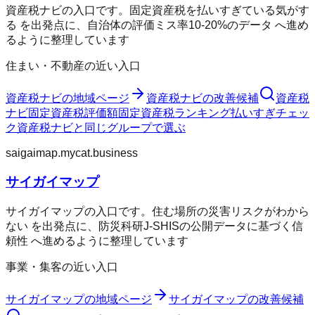
資産税ナビの入口です。固定資産税を払いすぎている気がす
る を出発点に、自治体の評価ミス率10-20%のデータ へ進め
るように整理しています
住まい・不動産の近い入口
資産税ナビ
の地域ページ
資産税ナビ
の改善候補
資産税
ナビ
固定資産税評価額
固定資産税ランキング
払いすぎチェッ
ク
資産税ナビ
と同じグループで選ぶ
saigaimap.mycat.business
サイガイマップ
サイガイマップの入口です。住む場所の災害リスクがわから
ない を出発点に、防災科研J-SHISの公開データに基づく信
頼性 へ進めるように整理しています
事業・集客の近い入口
サイガイマップ
の地域ページ
サイガイマップ
の改善候補