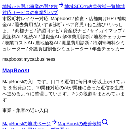
地域から選ぶ事業の選び方
地域SEOの改善候補一覧
地域
対応サービスの事業別ハブ
市区町村レイヤー対応:
MapBoost / 飲食・店舗向けHP / 補助
金AI / 退去費用 払いすぎ診断 / ペア育児 / ねこ結び / いっし
ょ。 / 商標ナビ / 許認可ナビ / 資産税ナビ / サイガイマップ /
慰謝料AI / 相続AI / 退職金AI / 解体費用診断 / 地盤チェッカー
/ 廃業コストAI / 農地価格AI / 測量費用診断 / 特別寄与料シミ
ュレーター / 介護負担割合シミュレーター / 年金チェッカー
mapboost.mycat.business
MapBoost
MapBoostの入口です。口コミ返信に毎日30分以上かけてい
る を出発点に、10業種対応のAIが業種に合った返信を生成
へ進めるように整理しています。2つの役割をまとめていま
す
事業・集客の近い入口
MapBoost
の地域ページ
MapBoost
の改善候補