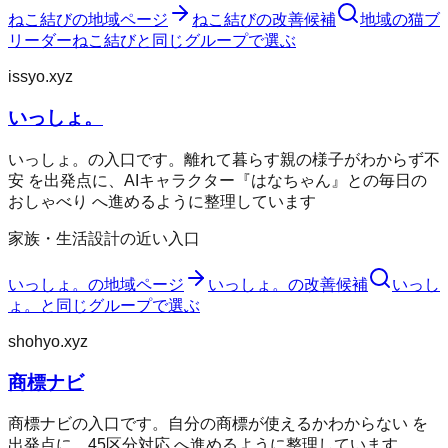
ねこ結び
の地域ページ
ねこ結び
の改善候補
地域の猫ブ
リーダー
ねこ結び
と同じグループで選ぶ
issyo.xyz
いっしょ。
いっしょ。の入口です。離れて暮らす親の様子がわからず不
安 を出発点に、AIキャラクター『はなちゃん』との毎日の
おしゃべり へ進めるように整理しています
家族・生活設計の近い入口
いっしょ。
の地域ページ
いっしょ。
の改善候補
いっし
ょ。
と同じグループで選ぶ
shohyo.xyz
商標ナビ
商標ナビの入口です。自分の商標が使えるかわからない を
出発点に、45区分対応 へ進めるように整理しています