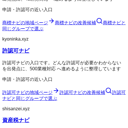
申請・許認可の近い入口
商標ナビ
の地域ページ
商標ナビ
の改善候補
商標ナビ
と
同じグループで選ぶ
kyoninka.xyz
許認可ナビ
許認可ナビの入口です。どんな許認可が必要かわからない
を出発点に、500業種対応 へ進めるように整理しています
申請・許認可の近い入口
許認可ナビ
の地域ページ
許認可ナビ
の改善候補
許認可
ナビ
と同じグループで選ぶ
shisanzei.xyz
資産税ナビ