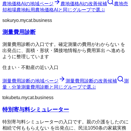
農地価格AI
の地域ページ
農地価格AI
の改善候補
農地売
却相場
農地転用
農地価格AI
と同じグループで選ぶ
sokuryo.mycat.business
測量費用診断
測量費用診断の入口です。確定測量の費用がわからない を
出発点に、面積・形状・隣接地情報から費用算出 へ進める
ように整理しています
住まい・不動産の近い入口
測量費用診断
の地域ページ
測量費用診断
の改善候補
測
量・分筆
測量費用診断
と同じグループで選ぶ
tokubetu.mycat.business
特別寄与料シミュレーター
特別寄与料シミュレーターの入口です。親の介護をしたのに
相続で何ももらえない を出発点に、民法1050条の家裁実務