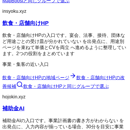
MapBoost
と同じグループで選ぶ
insyoku.xyz
飲食・店舗向けHP
飲食・店舗向けHPの入口です。宴会、法事、接待、団体な
ど用途ごとの受け皿が分かれていない を出発点に、用途別
ページを束ねて単価とCVを両立 へ進めるように整理してい
ます。2つの役割をまとめています
事業・集客の近い入口
飲食・店舗向けHP
の地域ページ
飲食・店舗向けHP
の改
善候補
飲食・店舗向けHP
と同じグループで選ぶ
hojokin.xyz
補助金AI
補助金AIの入口です。事業計画書の書き方がわからない を
出発点に、入力内容が揃っている場合、30分を目安に事業