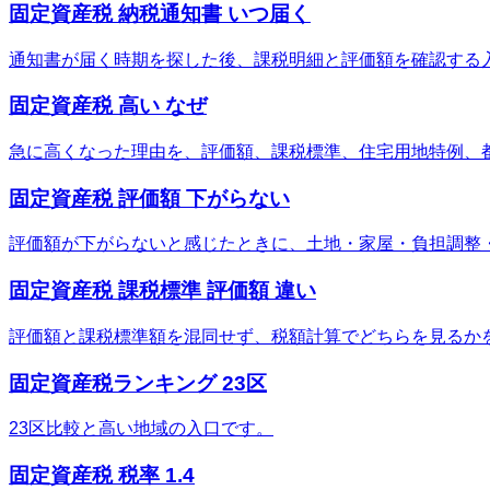
固定資産税 納税通知書 いつ届く
通知書が届く時期を探した後、課税明細と評価額を確認する
固定資産税 高い なぜ
急に高くなった理由を、評価額、課税標準、住宅用地特例、
固定資産税 評価額 下がらない
評価額が下がらないと感じたときに、土地・家屋・負担調整
固定資産税 課税標準 評価額 違い
評価額と課税標準額を混同せず、税額計算でどちらを見るか
固定資産税ランキング 23区
23区比較と高い地域の入口です。
固定資産税 税率 1.4