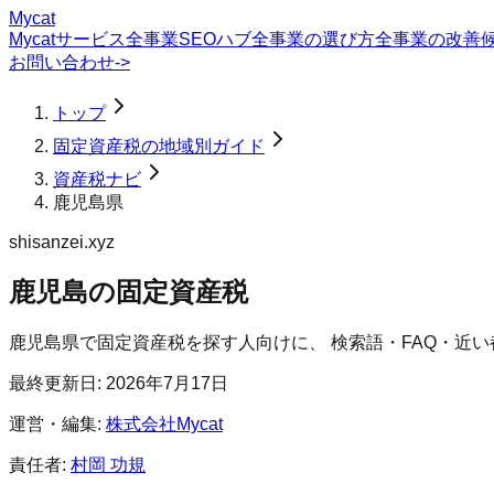
Mycat
Mycatサービス
全事業SEOハブ
全事業の選び方
全事業の改善
お問い合わせ
->
トップ
固定資産税の地域別ガイド
資産税ナビ
鹿児島県
shisanzei.xyz
鹿児島の固定資産税
鹿児島県
で
固定資産税
を探す人向けに、 検索語・FAQ・近
最終更新日:
2026年7月17日
運営・編集:
株式会社Mycat
責任者:
村岡 功規