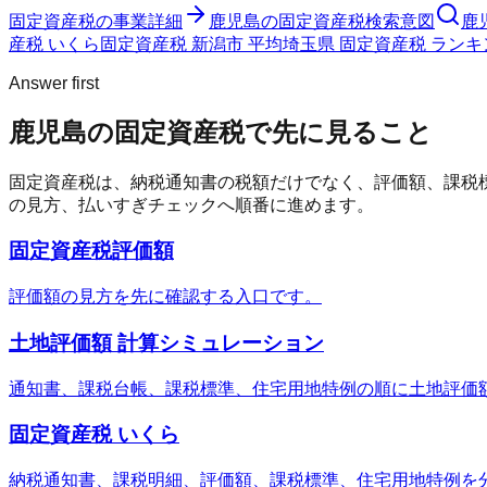
固定資産税
の事業詳細
鹿児島の固定資産税検索意図
鹿
産税 いくら
固定資産税 新潟市 平均
埼玉県 固定資産税 ランキ
Answer first
鹿児島の固定資産税で先に見ること
固定資産税は、納税通知書の税額だけでなく、評価額、課税
の見方、払いすぎチェックへ順番に進めます。
固定資産税評価額
評価額の見方を先に確認する入口です。
土地評価額 計算シミュレーション
通知書、課税台帳、課税標準、住宅用地特例の順に土地評価
固定資産税 いくら
納税通知書、課税明細、評価額、課税標準、住宅用地特例を