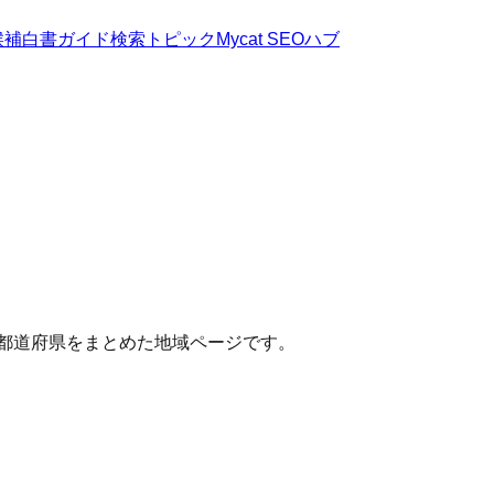
候補
白書
ガイド
検索トピック
Mycat SEOハブ
い都道府県をまとめた地域ページです。