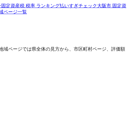
ン
固定資産税 税率 ランキング
払いすぎチェック
大阪市 固定資
域ページ一覧
地域ページでは県全体の見方から、市区町村ページ、評価額