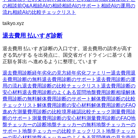
の相談前Q&A
相続AIの相続
相続AIのサポート
相続AIの運用の
流れ
相続AIの比較チェックリスト
taikyo.xyz
退去費用 払いすぎ診断
退去費用 払いすぎ診断の入口です。退去費用の請求が高す
ぎる気がする を出発点に、国交省ガイドラインに基づく適
正額を算出 へ進めるように整理しています
退去費用診断
経年劣化の見方
経年劣化ファミリー
退去費用
退
去費用診断の無料
退去費用診断のサポート
退去費用診断の運
用の流れ
退去費用診断の比較チェックリスト
退去費用診断の
安心材料
退去費用診断のよくある質問
地盤費用診断
相場
解体
費用診断の無料
解体費用診断のサポート
解体費用診断の比較
チェックリスト
解体費用診断の安心材料
解体費用診断のFAQ
進め方
測量費用診断の比較
境界確認
比較チェック
測量費用診
断のサポート
測量費用診断の安心材料
測量費用診断のFAQ
地
盤チェッカーの診断
地盤チェッカーの無料
地盤チェッカーの
サポート
地盤チェッカーの比較チェックリスト
地盤チェッカ
ーの安心材料
地盤チェッカーのよくある質問
価格の見方
売却