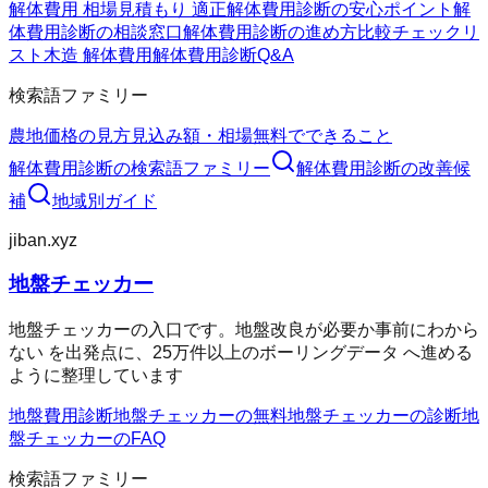
解体費用 相場
見積もり 適正
解体費用診断の安心ポイント
解
体費用診断の相談窓口
解体費用診断の進め方
比較チェックリ
スト
木造 解体費用
解体費用診断Q&A
検索語ファミリー
農地価格の見方
見込み額・相場
無料でできること
解体費用診断
の検索語ファミリー
解体費用診断
の改善候
補
地域別ガイド
jiban.xyz
地盤チェッカー
地盤チェッカーの入口です。地盤改良が必要か事前にわから
ない を出発点に、25万件以上のボーリングデータ へ進める
ように整理しています
地盤費用診断
地盤チェッカーの無料
地盤チェッカーの診断
地
盤チェッカーのFAQ
検索語ファミリー