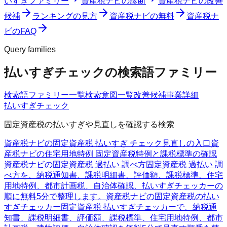
いすぎファミリー
資産税ナビの診断
資産税ナビの改善
候補
ランキングの見方
資産税ナビの無料
資産税ナ
ビのFAQ
Query families
払いすぎチェックの検索語ファミリー
検索語ファミリー一覧
検索意図一覧
改善候補
事業詳細
払いすぎチェック
固定資産税の払いすぎや見直しを確認する検索
資産税ナビの固定資産税 払いすぎ チェック
見直しの入口
資
産税ナビの住宅用地特例 固定資産税
特例と課税標準の確認
資産税ナビの固定資産税 過払い 調べ方
固定資産税 過払い 調
べ方を、納税通知書、課税明細書、評価額、課税標準、住宅
用地特例、都市計画税、自治体確認、払いすぎチェッカーの
順に無料5分で整理します。
資産税ナビの固定資産税の払い
すぎチェッカー
固定資産税 払いすぎチェッカーで、納税通
知書、課税明細書、評価額、課税標準、住宅用地特例、都市