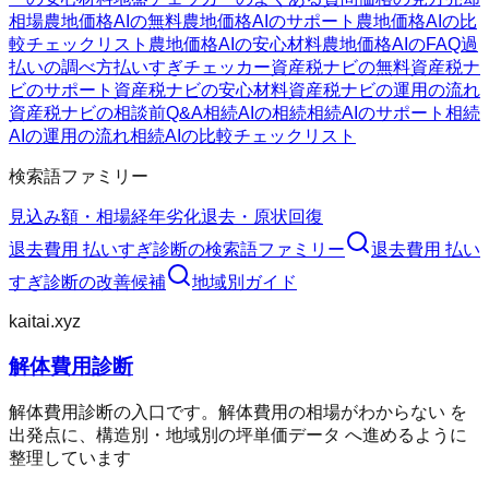
相場
農地価格AIの無料
農地価格AIのサポート
農地価格AIの比
較チェックリスト
農地価格AIの安心材料
農地価格AIのFAQ
過
払いの調べ方
払いすぎチェッカー
資産税ナビの無料
資産税ナ
ビのサポート
資産税ナビの安心材料
資産税ナビの運用の流れ
資産税ナビの相談前Q&A
相続AIの相続
相続AIのサポート
相続
AIの運用の流れ
相続AIの比較チェックリスト
検索語ファミリー
見込み額・相場
経年劣化
退去・原状回復
退去費用 払いすぎ診断
の検索語ファミリー
退去費用 払い
すぎ診断
の改善候補
地域別ガイド
kaitai.xyz
解体費用診断
解体費用診断の入口です。解体費用の相場がわからない を
出発点に、構造別・地域別の坪単価データ へ進めるように
整理しています