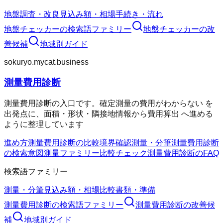
地盤調査・改良
見込み額・相場
手続き・流れ
地盤チェッカー
の検索語ファミリー
地盤チェッカー
の改
善候補
地域別ガイド
sokuryo.mycat.business
測量費用診断
測量費用診断の入口です。確定測量の費用がわからない を
出発点に、面積・形状・隣接地情報から費用算出 へ進める
ように整理しています
進め方
測量費用診断の比較
境界確認
測量・分筆
測量費用診断
の検索意図
測量ファミリー
比較チェック
測量費用診断のFAQ
検索語ファミリー
測量・分筆
見込み額・相場
比較
書類・準備
測量費用診断
の検索語ファミリー
測量費用診断
の改善候
補
地域別ガイド