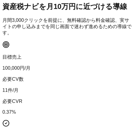
資産税ナビ
を月10万円に近づける導線
月間
3,000
クリックを前提に、無料確認から料金確認、実サ
イトの申し込みまでを同じ画面で迷わず進めるための導線で
す。
目標売上
100,000
円/月
必要CV数
11
件/月
必要CVR
0.37
%