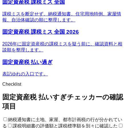
固定資産税 課税ミス 全国
課税ミスを断定せず、納税通知書、住宅用地特例、家屋情
報、自治体確認の順に整理します。
固定資産税 課税ミス 全国 2026
2026年に固定資産税の課税ミスを疑う前に、確認資料と相
談順を整理します。
固定資産税 払い過ぎ
表記ゆれの入口です。
Checklist
固定資産税 払いすぎチェッカーの確認
項目
納税通知書に土地、家屋、都市計画税の行が分かれてい
る
課税明細書の評価額と課税標準額を別々に確認した