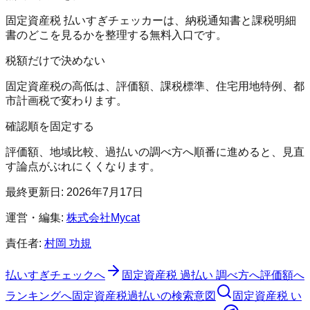
固定資産税 払いすぎチェッカーは、納税通知書と課税明細
書のどこを見るかを整理する無料入口です。
税額だけで決めない
固定資産税の高低は、評価額、課税標準、住宅用地特例、都
市計画税で変わります。
確認順を固定する
評価額、地域比較、過払いの調べ方へ順番に進めると、見直
す論点がぶれにくくなります。
最終更新日:
2026年7月17日
運営・編集:
株式会社Mycat
責任者:
村岡 功規
払いすぎチェックへ
固定資産税 過払い 調べ方
へ
評価額へ
ランキングへ
固定資産税過払いの検索意図
固定資産税 い