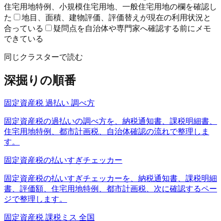
住宅用地特例、小規模住宅用地、一般住宅用地の欄を確認し
た
地目、面積、建物評価、評価替えが現在の利用状況と
合っている
疑問点を自治体や専門家へ確認する前にメモ
できている
同じクラスターで読む
深掘りの順番
固定資産税 過払い 調べ方
固定資産税の過払いの調べ方を、納税通知書、課税明細書、
住宅用地特例、都市計画税、自治体確認の流れで整理しま
す。
固定資産税の払いすぎチェッカー
固定資産税の払いすぎチェッカーを、納税通知書、課税明細
書、評価額、住宅用地特例、都市計画税、次に確認するペー
ジで整理します。
固定資産税 課税ミス 全国