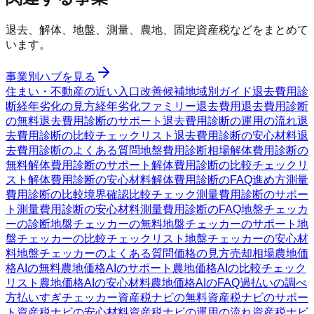
退去、解体、地盤、測量、農地、固定資産税などをまとめて
います。
事業別ハブを見る
住まい・不動産の近い入口
改善候補
地域別ガイド
退去費用診
断
経年劣化の見方
経年劣化ファミリー
退去費用
退去費用診断
の無料
退去費用診断のサポート
退去費用診断の運用の流れ
退
去費用診断の比較チェックリスト
退去費用診断の安心材料
退
去費用診断のよくある質問
地盤費用診断
相場
解体費用診断の
無料
解体費用診断のサポート
解体費用診断の比較チェックリ
スト
解体費用診断の安心材料
解体費用診断のFAQ
進め方
測量
費用診断の比較
境界確認
比較チェック
測量費用診断のサポー
ト
測量費用診断の安心材料
測量費用診断のFAQ
地盤チェッカ
ーの診断
地盤チェッカーの無料
地盤チェッカーのサポート
地
盤チェッカーの比較チェックリスト
地盤チェッカーの安心材
料
地盤チェッカーのよくある質問
価格の見方
売却相場
農地価
格AIの無料
農地価格AIのサポート
農地価格AIの比較チェック
リスト
農地価格AIの安心材料
農地価格AIのFAQ
過払いの調べ
方
払いすぎチェッカー
資産税ナビの無料
資産税ナビのサポー
ト
資産税ナビの安心材料
資産税ナビの運用の流れ
資産税ナビ