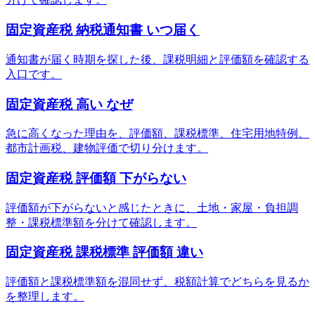
固定資産税 納税通知書 いつ届く
通知書が届く時期を探した後、課税明細と評価額を確認する
入口です。
固定資産税 高い なぜ
急に高くなった理由を、評価額、課税標準、住宅用地特例、
都市計画税、建物評価で切り分けます。
固定資産税 評価額 下がらない
評価額が下がらないと感じたときに、土地・家屋・負担調
整・課税標準額を分けて確認します。
固定資産税 課税標準 評価額 違い
評価額と課税標準額を混同せず、税額計算でどちらを見るか
を整理します。