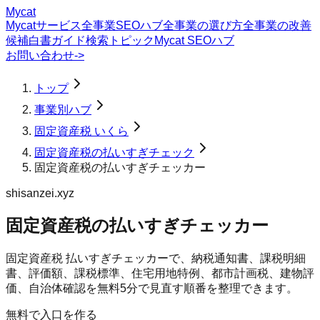
Mycat
Mycatサービス
全事業SEOハブ
全事業の選び方
全事業の改善
候補
白書
ガイド
検索トピック
Mycat SEOハブ
お問い合わせ
->
トップ
事業別ハブ
固定資産税 いくら
固定資産税の払いすぎチェック
固定資産税の払いすぎチェッカー
shisanzei.xyz
固定資産税の払いすぎチェッカー
固定資産税 払いすぎチェッカーで、納税通知書、課税明細
書、評価額、課税標準、住宅用地特例、都市計画税、建物評
価、自治体確認を無料5分で見直す順番を整理できます。
無料で入口を作る