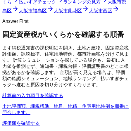
くら
払いすぎチェック
ランキングの見方
大阪市都
島区
大阪市福島区
大阪市此花区
大阪市西区
Answer First
固定資産税がいくらかを確認する順番
まず納税通知書の課税明細を開き、土地と建物、固定資産税
評価額、課税標準、住宅用地特例、都市計画税を分けて見ま
す。 計算シミュレーションを探している場合も、最初に入
力値を推測せず、通知書・課税台帳・評価証明書のどこに根
拠があるかを確認します。 金額が高く見える場合は、評価
額の確認シミュレーション、地域ランキング、払いすぎチェ
ックへ進むと原因を切り分けやすくなります。
計算前の入力項目を確認する
土地評価額、課税標準、地目、地積、住宅用地特例を順番に
照合します。
評価額を確認する