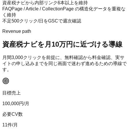
資産税ナビから内部リンク6本以上を維持
FAQPage / Article / CollectionPage の構造化データを重複な
く維持
不足500クリック/日をGSCで週次確認
Revenue path
資産税ナビ
を月10万円に近づける導線
月間
3,000
クリックを前提に、無料確認から料金確認、実サ
イトの申し込みまでを同じ画面で迷わず進めるための導線で
す。
目標売上
100,000
円/月
必要CV数
11
件/月