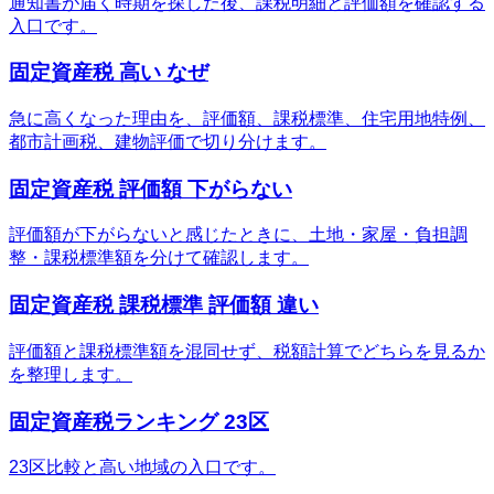
通知書が届く時期を探した後、課税明細と評価額を確認する
入口です。
固定資産税 高い なぜ
急に高くなった理由を、評価額、課税標準、住宅用地特例、
都市計画税、建物評価で切り分けます。
固定資産税 評価額 下がらない
評価額が下がらないと感じたときに、土地・家屋・負担調
整・課税標準額を分けて確認します。
固定資産税 課税標準 評価額 違い
評価額と課税標準額を混同せず、税額計算でどちらを見るか
を整理します。
固定資産税ランキング 23区
23区比較と高い地域の入口です。