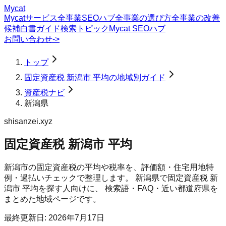
Mycat
Mycatサービス
全事業SEOハブ
全事業の選び方
全事業の改善
候補
白書
ガイド
検索トピック
Mycat SEOハブ
お問い合わせ
->
トップ
固定資産税 新潟市 平均の地域別ガイド
資産税ナビ
新潟県
shisanzei.xyz
固定資産税 新潟市 平均
新潟市の固定資産税の平均や税率を、評価額・住宅用地特
例・過払いチェックで整理します。
新潟県
で
固定資産税 新
潟市 平均
を探す人向けに、 検索語・FAQ・近い都道府県を
まとめた地域ページです。
最終更新日:
2026年7月17日