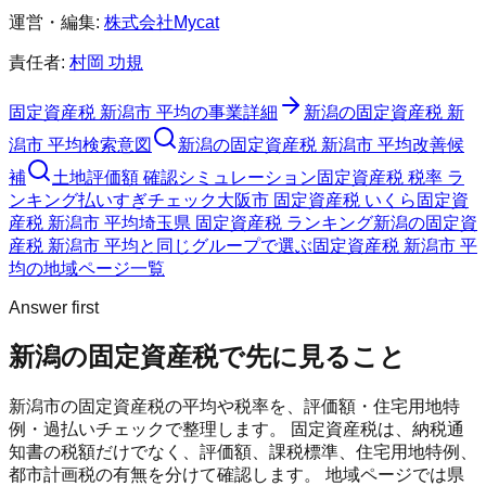
運営・編集:
株式会社Mycat
責任者:
村岡 功規
固定資産税 新潟市 平均
の事業詳細
新潟の固定資産税 新
潟市 平均検索意図
新潟の固定資産税 新潟市 平均改善候
補
土地評価額 確認シミュレーション
固定資産税 税率 ラ
ンキング
払いすぎチェック
大阪市 固定資産税 いくら
固定資
産税 新潟市 平均
埼玉県 固定資産税 ランキング
新潟の固定資
産税 新潟市 平均と同じグループで選ぶ
固定資産税 新潟市 平
均の地域ページ一覧
Answer first
新潟の固定資産税で先に見ること
新潟市の固定資産税の平均や税率を、評価額・住宅用地特
例・過払いチェックで整理します。
固定資産税は、納税通
知書の税額だけでなく、評価額、課税標準、住宅用地特例、
都市計画税の有無を分けて確認します。 地域ページでは県