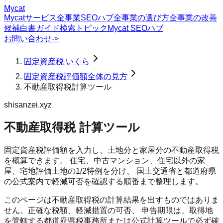
Mycat
Mycatサービス
全事業SEOハブ
全事業の選び方
全事業の改善
候補
白書
ガイド
検索トピック
Mycat SEOハブ
お問い合わせ
->
固定資産税 いくら
固定資産税評価額全体の見方
不動産取得税計算ツール
shisanzei.xyz
不動産取得税 計算ツール
固定資産税評価額を入力し、土地分と家屋分の不動産取得税
を概算できます。 住宅、中古マンション、住宅以外の家
屋、宅地評価土地の1/2特例を分け、 国土交通省と都道府県
の公式案内で軽減可否を確認する順番まで整理します。
このページは不動産取得税の計算結果を出すものではありま
せん。正確な税額、軽減措置の可否、 申告期限は、取得地
を管轄する都道府県税事務所または公式計算ツールで必ず確