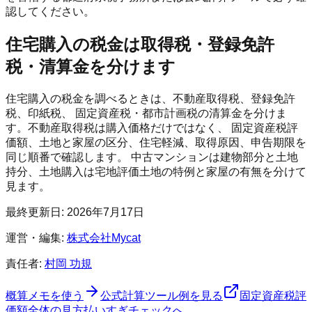
認してください。
住宅購入の税金は取得税・登録免許
税・清算金を分けます
住宅購入の税金を調べるときは、不動産取得税、登録免許
税、印紙税、 固定資産税・都市計画税の清算金を分けま
す。不動産取得税は購入価格だけではなく、 固定資産税評
価額、土地と家屋の区分、住宅軽減、取得原因、申告期限を
同じ順番で確認します。 中古マンションは建物部分と土地
持分、土地購入は宅地評価土地の特例と家屋の有無を分けて
見ます。
最終更新日:
2026年7月17日
運営・編集:
株式会社Mycat
責任者:
村岡 功規
概算メモを使う
公式計算ツール例を見る
固定資産税評
価額全体の見方
払いすぎチェックへ