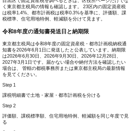
目黒区
で固定資産税を調べるときは、区役所ページだけでな
く東京都主税局の情報も確認します。 23区内の固定資産税
は税率
1.4%
、都市計画税は税率
0.3%
を基準に、評価額、課
税標準、住宅用地特例、軽減額を分けて見ます。
令和8年度の通知書発送日と納期限
東京都主税局は令和8年度の固定資産税・都市計画税納税通
知書を
2026年6月1日
に発送したと公表しています。納期限
は
2026年6月30日、2026年9月30日、2026年12月28日、
2027年3月1日
です。届かない場合や納付方法を確認したい
場合は、 管轄の都税事務所または東京都主税局の最新情報
を見てください。
Step
1
課税明細書で土地・家屋・都市計画税を分ける
Step
2
評価額、課税標準額、住宅用地特例、軽減額を同じ年度で見
る