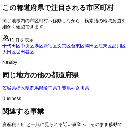
この都道府県で注目される市区町村
同じ地域内の市区町村へ移動しながら、検索語の地域意図を
細かく確認できます。
11
件を表示
千代田区
中央区
港区
新宿区
文京区
台東区
墨田区
江東区
品川区
大田区
世田谷区
Nearby
同じ地方の他の都道府県
茨城県
栃木県
群馬県
埼玉県
千葉県
神奈川県
Business
関連する事業
資産税ナビ
と一緒に見られる近い事業へ、そのまま移動で