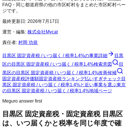
FAQ・同じ都道府県の他の市区町村をまとめた市区町村ペー
ジです。
最終更新日:
2026年7月17日
運営・編集:
株式会社Mycat
責任者:
村岡 功規
目黒区 固定資産税 / いつ届く / 税率1.4%
の事業詳細
目黒
区
の
目黒区 固定資産税 / いつ届く / 税率1.4%
検索意図
目
黒区
の
目黒区 固定資産税 / いつ届く / 税率1.4%
改善候補
固定資産税評価額
固定資産税ランキング
払いすぎチェック
目
黒区 固定資産税 / いつ届く / 税率1.4%と近い事業を選ぶ
東京
の
目黒区 固定資産税 / いつ届く / 税率1.4%
地域ページ
Meguro answer first
目黒区 固定資産税・固定資産税 目黒区
は、いつ届くかと税率を同じ年度で確