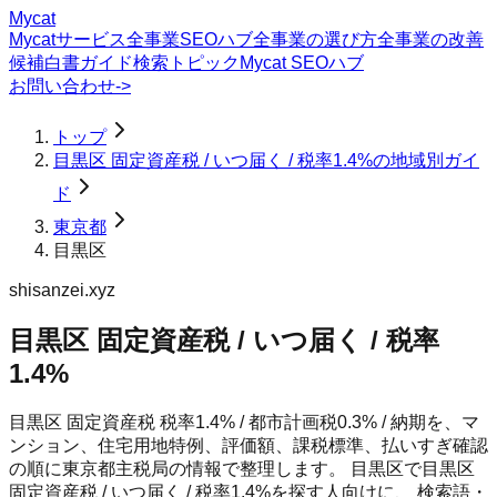
Mycat
Mycatサービス
全事業SEOハブ
全事業の選び方
全事業の改善
候補
白書
ガイド
検索トピック
Mycat SEOハブ
お問い合わせ
->
トップ
目黒区 固定資産税 / いつ届く / 税率1.4%の地域別ガイ
ド
東京都
目黒区
shisanzei.xyz
目黒区 固定資産税 / いつ届く / 税率
1.4%
目黒区 固定資産税 税率1.4% / 都市計画税0.3% / 納期を、マ
ンション、住宅用地特例、評価額、課税標準、払いすぎ確認
の順に東京都主税局の情報で整理します。
目黒区
で
目黒区
固定資産税 / いつ届く / 税率1.4%
を探す人向けに、 検索語・