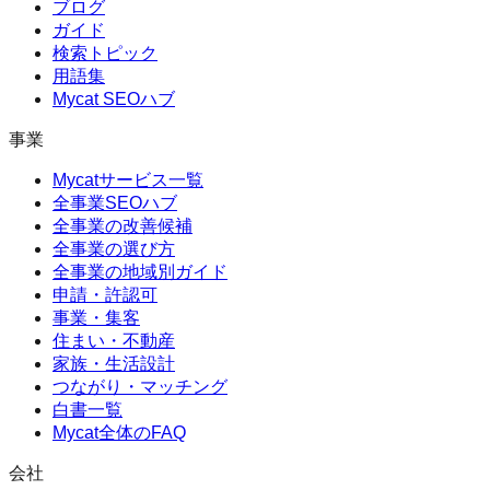
ブログ
ガイド
検索トピック
用語集
Mycat SEOハブ
事業
Mycatサービス一覧
全事業SEOハブ
全事業の改善候補
全事業の選び方
全事業の地域別ガイド
申請・許認可
事業・集客
住まい・不動産
家族・生活設計
つながり・マッチング
白書一覧
Mycat全体のFAQ
会社