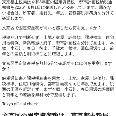
東京都主税局は令和8年度の固定資産税・都市計画税納税通
知書を2026年6月1日に発送したと公表しています。届かな
い場合は、所有者、送付先、年度、管轄都税事務所を分けて
確認します。
文京区で固定資産税が高いと感じたら何を見ますか？
税率だけで判断せず、土地と家屋、評価額、課税標準、住宅
用地特例、新築軽減の終了、都市計画税を分けて見ます。本
郷、小石川、春日、後楽、千駄木、根津、湯島周辺では、前
年との差額も明細欄ごとに確認します。
文京区固定資産税を無料5分で確認するには何を用意します
か？
納税通知書と課税明細書を用意し、土地、家屋、評価額、課
税標準、住宅用地特例、都市計画税を同じ年度で見ます。税
額の正否を断定せず、まず本郷、小石川、春日周辺の評価額
と前年との差額を無料5分で整理します。
Tokyo official check
文京区
の固定資産税は、東京都主税局