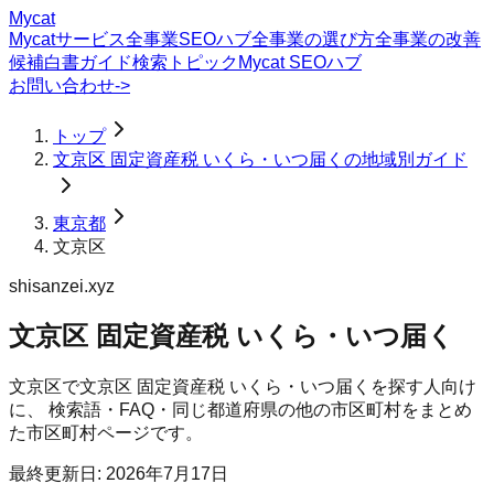
Mycat
Mycatサービス
全事業SEOハブ
全事業の選び方
全事業の改善
候補
白書
ガイド
検索トピック
Mycat SEOハブ
お問い合わせ
->
トップ
文京区 固定資産税 いくら・いつ届くの地域別ガイド
東京都
文京区
shisanzei.xyz
文京区 固定資産税 いくら・いつ届く
文京区
で
文京区 固定資産税 いくら・いつ届く
を探す人向け
に、 検索語・FAQ・同じ都道府県の他の市区町村をまとめ
た市区町村ページです。
最終更新日:
2026年7月17日