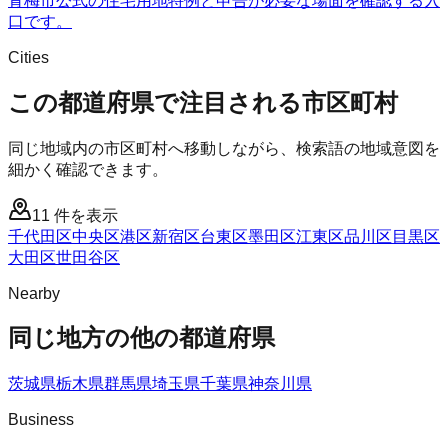
青梅市公式の住宅用地特例と申告が必要な場面を確認する入
口です。
Cities
この都道府県で注目される市区町村
同じ地域内の市区町村へ移動しながら、検索語の地域意図を
細かく確認できます。
11
件を表示
千代田区
中央区
港区
新宿区
台東区
墨田区
江東区
品川区
目黒区
大田区
世田谷区
Nearby
同じ地方の他の都道府県
茨城県
栃木県
群馬県
埼玉県
千葉県
神奈川県
Business