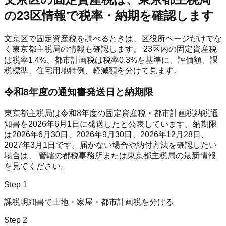
の23区情報で税率・納期を確認します
文京区
で固定資産税を調べるときは、区役所ページだけでな
く東京都主税局の情報も確認します。 23区内の固定資産税
は税率
1.4%
、都市計画税は税率
0.3%
を基準に、評価額、課
税標準、住宅用地特例、軽減額を分けて見ます。
令和8年度の通知書発送日と納期限
東京都主税局は令和8年度の固定資産税・都市計画税納税通
知書を
2026年6月1日
に発送したと公表しています。納期限
は
2026年6月30日、2026年9月30日、2026年12月28日、
2027年3月1日
です。届かない場合や納付方法を確認したい
場合は、 管轄の都税事務所または東京都主税局の最新情報
を見てください。
Step
1
課税明細書で土地・家屋・都市計画税を分ける
Step
2