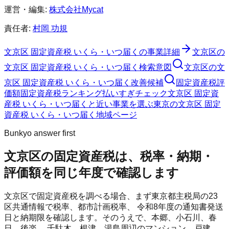
運営・編集:
株式会社Mycat
責任者:
村岡 功規
文京区 固定資産税 いくら・いつ届く
の事業詳細
文京区
の
文京区 固定資産税 いくら・いつ届く
検索意図
文京区
の
文
京区 固定資産税 いくら・いつ届く
改善候補
固定資産税評
価額
固定資産税ランキング
払いすぎチェック
文京区 固定資
産税 いくら・いつ届くと近い事業を選ぶ
東京
の
文京区 固定
資産税 いくら・いつ届く
地域ページ
Bunkyo answer first
文京区の固定資産税は、税率・納期・
評価額を同じ年度で確認します
文京区で固定資産税を調べる場合、まず東京都主税局の23
区共通情報で税率、都市計画税率、 令和8年度の通知書発送
日と納期限を確認します。そのうえで、本郷、小石川、春
日、後楽、 千駄木、根津、湯島周辺のマンション、戸建