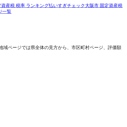
定資産税 税率 ランキング
払いすぎチェック
大阪市 固定資産税
ジ一覧
地域ページでは県全体の見方から、市区町村ページ、評価額