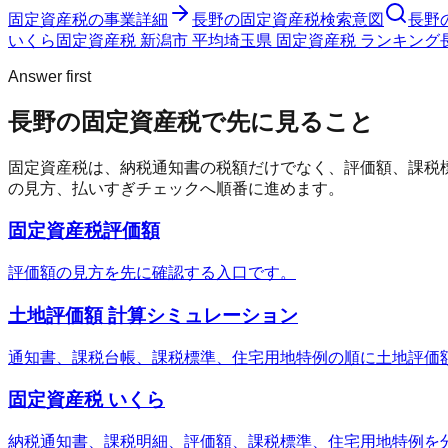
固定資産税
の事業詳細
長野の固定資産税検索意図
長野
いくら
固定資産税 新潟市 平均
埼玉県 固定資産税 ランキング
Answer first
長野の固定資産税で先に見ること
固定資産税は、納税通知書の税額だけでなく、評価額、課税
の見方、払いすぎチェックへ順番に進めます。
固定資産税評価額
評価額の見方を先に確認する入口です。
土地評価額 計算シミュレーション
通知書、課税台帳、課税標準、住宅用地特例の順に土地評価
固定資産税 いくら
納税通知書、課税明細、評価額、課税標準、住宅用地特例を