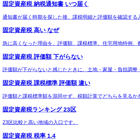
固定資産税 納税通知書 いつ届く
通知書が届く時期を探した後、課税明細と評価額を確認する
固定資産税 高い なぜ
急に高くなった理由を、評価額、課税標準、住宅用地特例、
固定資産税 評価額 下がらない
評価額が下がらないと感じたときに、土地・家屋・負担調整
固定資産税 課税標準 評価額 違い
評価額と課税標準額を混同せず、税額計算でどちらを見るか
固定資産税ランキング 23区
23区比較と高い地域の入口です。
固定資産税 税率 1.4