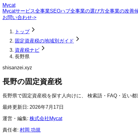
Mycat
Mycatサービス
全事業SEOハブ
全事業の選び方
全事業の改善
お問い合わせ
->
トップ
固定資産税の地域別ガイド
資産税ナビ
長野県
shisanzei.xyz
長野の固定資産税
長野県
で
固定資産税
を探す人向けに、 検索語・FAQ・近い
最終更新日:
2026年7月17日
運営・編集:
株式会社Mycat
責任者:
村岡 功規