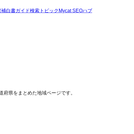
候補
白書
ガイド
検索トピック
Mycat SEOハブ
都道府県をまとめた地域ページです。