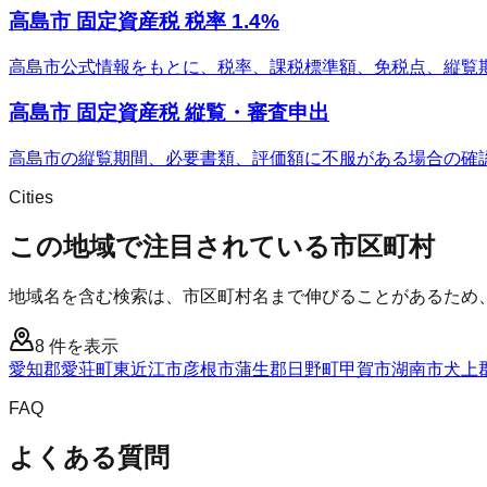
高島市 固定資産税 税率 1.4%
高島市公式情報をもとに、税率、課税標準額、免税点、縦覧
高島市 固定資産税 縦覧・審査申出
高島市の縦覧期間、必要書類、評価額に不服がある場合の確
Cities
この地域で注目されている市区町村
地域名を含む検索は、市区町村名まで伸びることがあるため
8
件を表示
愛知郡愛荘町
東近江市
彦根市
蒲生郡日野町
甲賀市
湖南市
犬上
FAQ
よくある質問