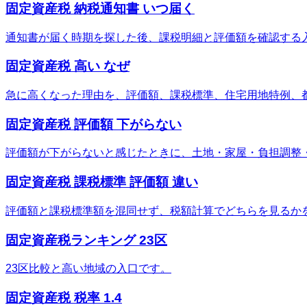
固定資産税 納税通知書 いつ届く
通知書が届く時期を探した後、課税明細と評価額を確認する
固定資産税 高い なぜ
急に高くなった理由を、評価額、課税標準、住宅用地特例、
固定資産税 評価額 下がらない
評価額が下がらないと感じたときに、土地・家屋・負担調整
固定資産税 課税標準 評価額 違い
評価額と課税標準額を混同せず、税額計算でどちらを見るか
固定資産税ランキング 23区
23区比較と高い地域の入口です。
固定資産税 税率 1.4