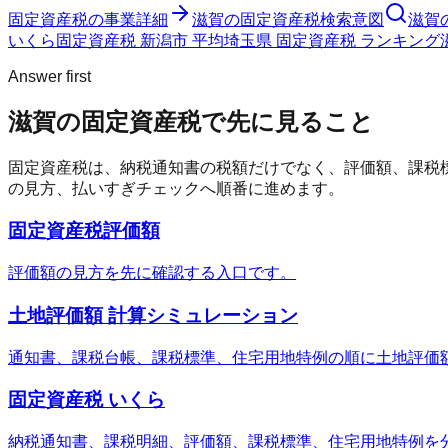
固定資産税
の事業詳細
滋賀の固定資産税検索意図
滋賀
いくら
固定資産税 新潟市 平均
埼玉県 固定資産税 ランキング
Answer first
滋賀の固定資産税で先に見ること
固定資産税は、納税通知書の税額だけでなく、評価額、課税
の見方、払いすぎチェックへ順番に進めます。
固定資産税評価額
評価額の見方を先に確認する入口です。
土地評価額 計算シミュレーション
通知書、課税台帳、課税標準、住宅用地特例の順に土地評価
固定資産税 いくら
納税通知書、課税明細、評価額、課税標準、住宅用地特例を