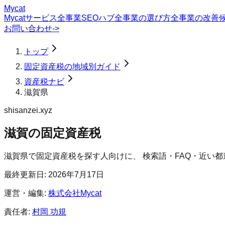
Mycat
Mycatサービス
全事業SEOハブ
全事業の選び方
全事業の改善
お問い合わせ
->
トップ
固定資産税の地域別ガイド
資産税ナビ
滋賀県
shisanzei.xyz
滋賀の固定資産税
滋賀県
で
固定資産税
を探す人向けに、 検索語・FAQ・近い
最終更新日:
2026年7月17日
運営・編集:
株式会社Mycat
責任者:
村岡 功規