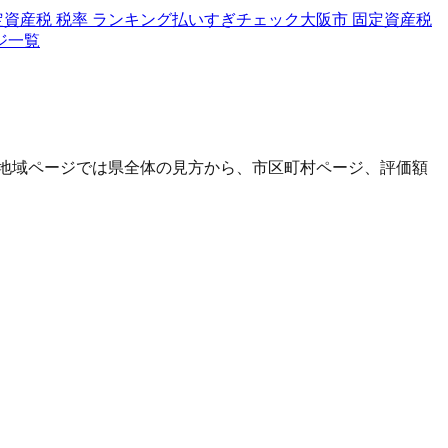
定資産税 税率 ランキング
払いすぎチェック
大阪市 固定資産税
ジ一覧
地域ページでは県全体の見方から、市区町村ページ、評価額