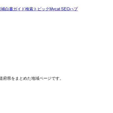
候補
白書
ガイド
検索トピック
Mycat SEOハブ
都道府県をまとめた地域ページです。