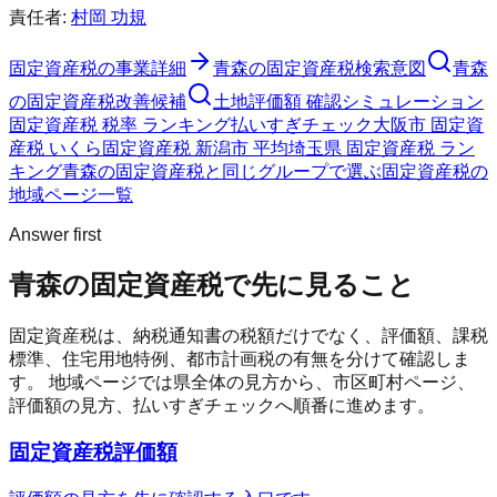
責任者:
村岡 功規
固定資産税
の事業詳細
青森の固定資産税検索意図
青森
の固定資産税改善候補
土地評価額 確認シミュレーション
固定資産税 税率 ランキング
払いすぎチェック
大阪市 固定資
産税 いくら
固定資産税 新潟市 平均
埼玉県 固定資産税 ラン
キング
青森の固定資産税と同じグループで選ぶ
固定資産税の
地域ページ一覧
Answer first
青森の固定資産税で先に見ること
固定資産税は、納税通知書の税額だけでなく、評価額、課税
標準、住宅用地特例、都市計画税の有無を分けて確認しま
す。 地域ページでは県全体の見方から、市区町村ページ、
評価額の見方、払いすぎチェックへ順番に進めます。
固定資産税評価額