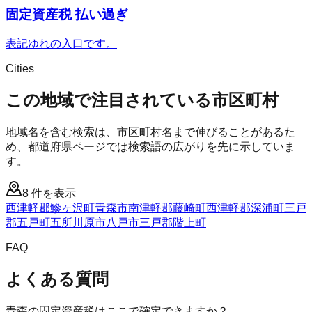
固定資産税 払い過ぎ
表記ゆれの入口です。
Cities
この地域で注目されている市区町村
地域名を含む検索は、市区町村名まで伸びることがあるた
め、都道府県ページでは検索語の広がりを先に示していま
す。
8
件を表示
西津軽郡鰺ヶ沢町
青森市
南津軽郡藤崎町
西津軽郡深浦町
三戸
郡五戸町
五所川原市
八戸市
三戸郡階上町
FAQ
よくある質問
青森の固定資産税はここで確定できますか？