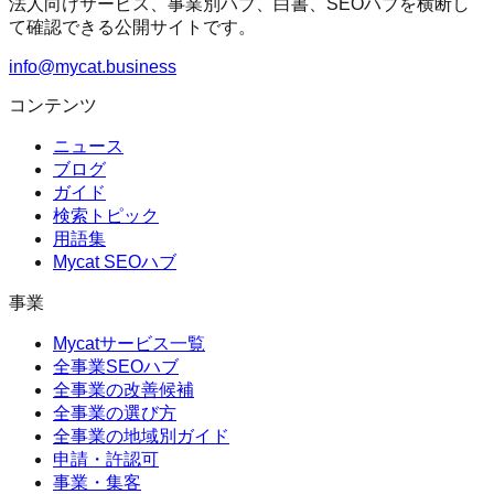
法人向けサービス、事業別ハブ、白書、SEOハブを横断し
て確認できる公開サイトです。
info@mycat.business
コンテンツ
ニュース
ブログ
ガイド
検索トピック
用語集
Mycat SEOハブ
事業
Mycatサービス一覧
全事業SEOハブ
全事業の改善候補
全事業の選び方
全事業の地域別ガイド
申請・許認可
事業・集客