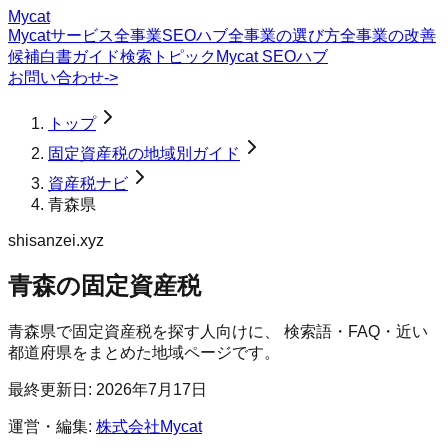
Mycat
Mycatサービス
全事業SEOハブ
全事業の選び方
全事業の改善
候補
白書
ガイド
検索トピック
Mycat SEOハブ
お問い合わせ
->
トップ
固定資産税の地域別ガイド
資産税ナビ
青森県
shisanzei.xyz
青森の固定資産税
青森県
で
固定資産税
を探す人向けに、 検索語・FAQ・近い
都道府県をまとめた地域ページです。
最終更新日:
2026年7月17日
運営・編集:
株式会社Mycat