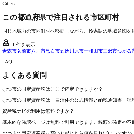
Cities
この都道府県で注目される市区町村
同じ地域内の市区町村へ移動しながら、検索語の地域意図を
11
件を表示
青森市
弘前市
八戸市
黒石市
五所川原市
十和田市
三沢市
つがる
FAQ
よくある質問
むつ市の固定資産税はここで確定できますか？
むつ市の固定資産税は、自治体の公式情報と納税通知書・課
資産税ナビの利用は無料ですか？
基本的な確認ページは無料で利用できます。税額の確定や不
むつ市で固定資産税が高いと感じたら何を見ればいいですか