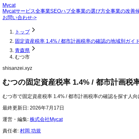
Mycat
Mycatサービス
全事業SEOハブ
全事業の選び方
全事業の改善
お問い合わせ
->
トップ
固定資産税率 1.4% / 都市計画税率の確認の地域別ガイ
青森県
むつ市
shisanzei.xyz
むつの固定資産税率 1.4% / 都市計画税
むつ市
で
固定資産税率 1.4% / 都市計画税率の確認
を探す人向
最終更新日:
2026年7月17日
運営・編集:
株式会社Mycat
責任者:
村岡 功規