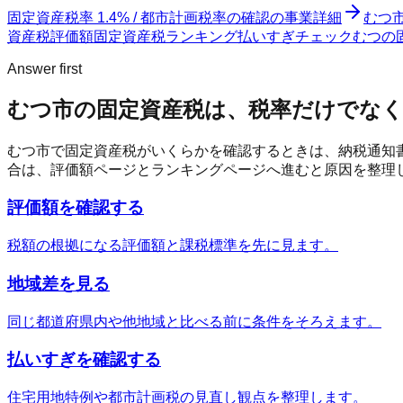
固定資産税率 1.4% / 都市計画税率の確認
の事業詳細
むつ
資産税評価額
固定資産税ランキング
払いすぎチェック
むつの固
Answer first
むつ市
の固定資産税は、税率だけでなく
むつ市
で固定資産税がいくらかを確認するときは、納税通知
合は、評価額ページとランキングページへ進むと原因を整理
評価額を確認する
税額の根拠になる評価額と課税標準を先に見ます。
地域差を見る
同じ都道府県内や他地域と比べる前に条件をそろえます。
払いすぎを確認する
住宅用地特例や都市計画税の見直し観点を整理します。