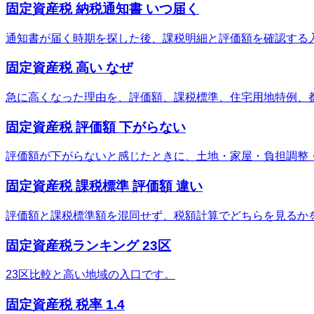
固定資産税 納税通知書 いつ届く
通知書が届く時期を探した後、課税明細と評価額を確認する
固定資産税 高い なぜ
急に高くなった理由を、評価額、課税標準、住宅用地特例、
固定資産税 評価額 下がらない
評価額が下がらないと感じたときに、土地・家屋・負担調整
固定資産税 課税標準 評価額 違い
評価額と課税標準額を混同せず、税額計算でどちらを見るか
固定資産税ランキング 23区
23区比較と高い地域の入口です。
固定資産税 税率 1.4