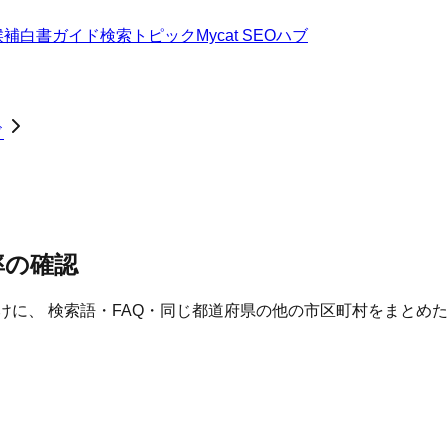
候補
白書
ガイド
検索トピック
Mycat SEOハブ
ド
率の確認
けに、 検索語・FAQ・同じ都道府県の他の市区町村をまとめ