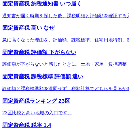
固定資産税 納税通知書 いつ届く
通知書が届く時期を探した後、課税明細と評価額を確認する
固定資産税 高い なぜ
急に高くなった理由を、評価額、課税標準、住宅用地特例、
固定資産税 評価額 下がらない
評価額が下がらないと感じたときに、土地・家屋・負担調整
固定資産税 課税標準 評価額 違い
評価額と課税標準額を混同せず、税額計算でどちらを見るか
固定資産税ランキング 23区
23区比較と高い地域の入口です。
固定資産税 税率 1.4