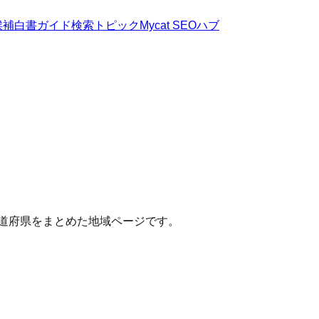
候補
白書
ガイド
検索トピック
Mycat SEOハブ
都道府県をまとめた地域ページです。