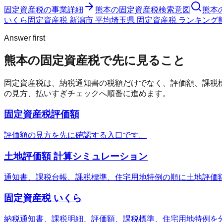
固定資産税
の事業詳細
熊本の固定資産税検索意図
熊本
いくら
固定資産税 新潟市 平均
埼玉県 固定資産税 ランキング
Answer first
熊本の固定資産税で先に見ること
固定資産税は、納税通知書の税額だけでなく、評価額、課税
の見方、払いすぎチェックへ順番に進めます。
固定資産税評価額
評価額の見方を先に確認する入口です。
土地評価額 計算シミュレーション
通知書、課税台帳、課税標準、住宅用地特例の順に土地評価
固定資産税 いくら
納税通知書、課税明細、評価額、課税標準、住宅用地特例を