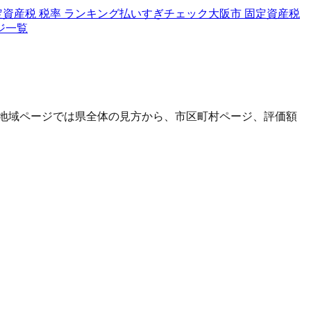
定資産税 税率 ランキング
払いすぎチェック
大阪市 固定資産税
ジ一覧
地域ページでは県全体の見方から、市区町村ページ、評価額