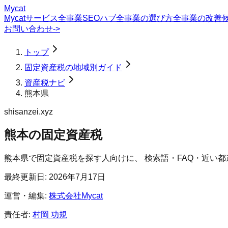
Mycat
Mycatサービス
全事業SEOハブ
全事業の選び方
全事業の改善
お問い合わせ
->
トップ
固定資産税の地域別ガイド
資産税ナビ
熊本県
shisanzei.xyz
熊本の固定資産税
熊本県
で
固定資産税
を探す人向けに、 検索語・FAQ・近い
最終更新日:
2026年7月17日
運営・編集:
株式会社Mycat
責任者:
村岡 功規