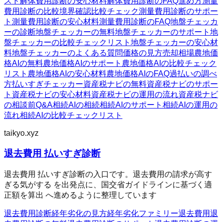
スト
解体費用診断の安心材料
解体費用診断のFAQ
進め方
測量
費用診断の比較
境界確認
比較チェック
測量費用診断のサポー
ト
測量費用診断の安心材料
測量費用診断のFAQ
地盤チェッカ
ーの診断
地盤チェッカーの無料
地盤チェッカーのサポート
地
盤チェッカーの比較チェックリスト
地盤チェッカーの安心材
料
地盤チェッカーのよくある質問
価格の見方
売却相場
農地価
格AIの無料
農地価格AIのサポート
農地価格AIの比較チェック
リスト
農地価格AIの安心材料
農地価格AIのFAQ
過払いの調べ
方
払いすぎチェッカー
資産税ナビの無料
資産税ナビのサポー
ト
資産税ナビの安心材料
資産税ナビの運用の流れ
資産税ナビ
の相談前Q&A
相続AIの相続
相続AIのサポート
相続AIの運用の
流れ
相続AIの比較チェックリスト
taikyo.xyz
退去費用 払いすぎ診断
退去費用 払いすぎ診断の入口です。退去費用の請求が高す
ぎる気がする を出発点に、国交省ガイドラインに基づく適
正額を算出 へ進めるように整理しています
退去費用診断
経年劣化の見方
経年劣化ファミリー
退去費用
退