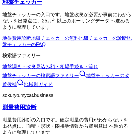
地盤チェッカー
地盤チェッカーの入口です。地盤改良が必要か事前にわから
ない を出発点に、25万件以上のボーリングデータ へ進める
ように整理しています
地盤費用診断
地盤チェッカーの無料
地盤チェッカーの診断
地
盤チェッカーのFAQ
検索語ファミリー
地盤調査・改良
見込み額・相場
手続き・流れ
地盤チェッカー
の検索語ファミリー
地盤チェッカー
の改
善候補
地域別ガイド
sokuryo.mycat.business
測量費用診断
測量費用診断の入口です。確定測量の費用がわからない を
出発点に、面積・形状・隣接地情報から費用算出 へ進める
ように整理しています