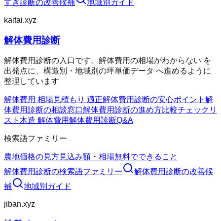
すぎ診断
の改善候補
地域別ガイド
kaitai.xyz
解体費用診断
解体費用診断の入口です。解体費用の相場がわからない を
出発点に、構造別・地域別の坪単価データ へ進めるように
整理しています
解体費用 相場
見積もり 適正
解体費用診断の安心ポイント
解
体費用診断の相談窓口
解体費用診断の進め方
比較チェックリ
スト
木造 解体費用
解体費用診断Q&A
検索語ファミリー
農地価格の見方
見込み額・相場
無料でできること
解体費用診断
の検索語ファミリー
解体費用診断
の改善候
補
地域別ガイド
jiban.xyz