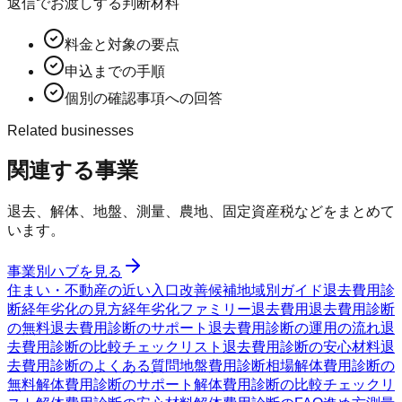
返信でお渡しする判断材料
料金と対象の要点
申込までの手順
個別の確認事項への回答
Related businesses
関連する事業
退去、解体、地盤、測量、農地、固定資産税などをまとめて
います。
事業別ハブを見る
住まい・不動産の近い入口
改善候補
地域別ガイド
退去費用診
断
経年劣化の見方
経年劣化ファミリー
退去費用
退去費用診断
の無料
退去費用診断のサポート
退去費用診断の運用の流れ
退
去費用診断の比較チェックリスト
退去費用診断の安心材料
退
去費用診断のよくある質問
地盤費用診断
相場
解体費用診断の
無料
解体費用診断のサポート
解体費用診断の比較チェックリ