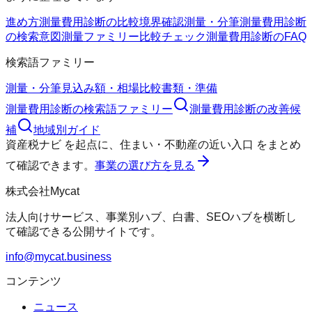
進め方
測量費用診断の比較
境界確認
測量・分筆
測量費用診断
の検索意図
測量ファミリー
比較チェック
測量費用診断のFAQ
検索語ファミリー
測量・分筆
見込み額・相場
比較
書類・準備
測量費用診断
の検索語ファミリー
測量費用診断
の改善候
補
地域別ガイド
資産税ナビ
を起点に、
住まい・不動産の近い入口
をまとめ
て確認できます。
事業の選び方を見る
株式会社Mycat
法人向けサービス、事業別ハブ、白書、SEOハブを横断し
て確認できる公開サイトです。
info@mycat.business
コンテンツ
ニュース