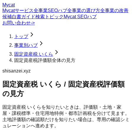
Mycat
Mycatサービス
全事業SEOハブ
全事業の選び方
全事業の改善
候補
白書
ガイド
検索トピック
Mycat SEOハブ
お問い合わせ
->
トップ
事業別ハブ
固定資産税 いくら
固定資産税評価額全体の見方
shisanzei.xyz
固定資産税 いくら / 固定資産税評価額
の見方
固定資産税 いくらを知りたいときは、評価額・土地・家
屋・課税標準・住宅用地特例・都市計画税を分けて見ます。
土地評価額の確認順だけを知りたい場合は、専用の確認シミ
ュレーションへ進めます。