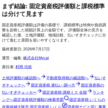
まず結論: 固定資産税評価額と課税標準
は分けて見ます
固定資産税評価額は評価の基礎で、課税標準は特例や負担調
整を反映した税額計算上の金額です。 評価額全体の見方を
確認した後、土地評価額、地域比較、払いすぎチェックに分
けて進むと原因を追いやすくなります。
最終更新日:
2026年7月17日
運営・編集:
株式会社Mycat
責任者:
村岡 功規
土地評価額の確認順へ
不動産取得税の確認順へ
払いす
ぎチェックへ
固定資産税 過払い 調べ方
固定資産税の
払いすぎチェッカー
固定資産税 課税ミス 全国
ランキ
ングへ
固定資産税評価額の検索意図
固定資産税 いくらの
改善候補
大阪市 固定資産税 いくら
資産税ナビ
と同じ事業