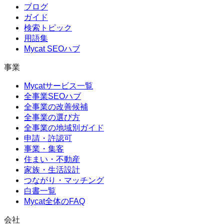
ブログ
ガイド
検索トピック
用語集
Mycat SEOハブ
事業
Mycatサービス一覧
全事業SEOハブ
全事業の改善候補
全事業の選び方
全事業の地域別ガイド
申請・許認可
事業・集客
住まい・不動産
家族・生活設計
つながり・マッチング
白書一覧
Mycat全体のFAQ
会社