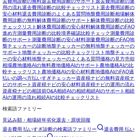
去費用診断の無料
退去費用診断のサポート
退去費用診断の運
用の流れ
退去費用診断の比較チェックリスト
退去費用診断の
安心材料
退去費用診断のよくある質問
地盤費用診断
相場
解体
費用診断の無料
解体費用診断のサポート
解体費用診断の比較
チェックリスト
解体費用診断の安心材料
解体費用診断のFAQ
進め方
測量費用診断の比較
境界確認
比較チェック
測量費用診
断のサポート
測量費用診断の安心材料
測量費用診断のFAQ
地
盤チェッカーの診断
地盤チェッカーの無料
地盤チェッカーの
サポート
地盤チェッカーの比較チェックリスト
地盤チェッカ
ーの安心材料
地盤チェッカーのよくある質問
価格の見方
売却
相場
農地価格AIの無料
農地価格AIのサポート
農地価格AIの比
較チェックリスト
農地価格AIの安心材料
農地価格AIのFAQ
過
払いの調べ方
払いすぎチェッカー
資産税ナビの無料
資産税ナ
ビのサポート
資産税ナビの安心材料
資産税ナビの運用の流れ
資産税ナビの相談前Q&A
相続AIの相続
相続AIのサポート
相続
AIの運用の流れ
相続AIの比較チェックリスト
検索語ファミリー
見込み額・相場
経年劣化
退去・原状回復
退去費用 払いすぎ診断
の検索語ファミリー
退去費用 払い