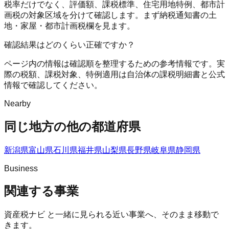
税率だけでなく、評価額、課税標準、住宅用地特例、都市計
画税の対象区域を分けて確認します。まず納税通知書の土
地・家屋・都市計画税欄を見ます。
確認結果はどのくらい正確ですか？
ページ内の情報は確認順を整理するための参考情報です。実
際の税額、課税対象、特例適用は自治体の課税明細書と公式
情報で確認してください。
Nearby
同じ地方の他の都道府県
新潟県
富山県
石川県
福井県
山梨県
長野県
岐阜県
静岡県
Business
関連する事業
資産税ナビ
と一緒に見られる近い事業へ、そのまま移動で
きます。