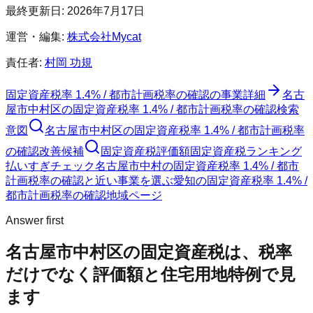
最終更新日:
2026年7月17日
運営・編集:
株式会社Mycat
責任者:
村岡 功規
固定資産税率 1.4% / 都市計画税率の確認
の事業詳細
名古
屋市中村区
の
固定資産税率 1.4% / 都市計画税率の確認
検索
意図
名古屋市中村区
の
固定資産税率 1.4% / 都市計画税率
の確認
改善候補
固定資産税評価額
固定資産税ランキング
払いすぎチェック
名古屋市中村の固定資産税率 1.4% / 都市
計画税率の確認と近い事業を選ぶ
愛知
の
固定資産税率 1.4% /
都市計画税率の確認
地域ページ
Answer first
名古屋市中村区
の固定資産税は、税率
だけでなく評価額と住宅用地特例で見
ます