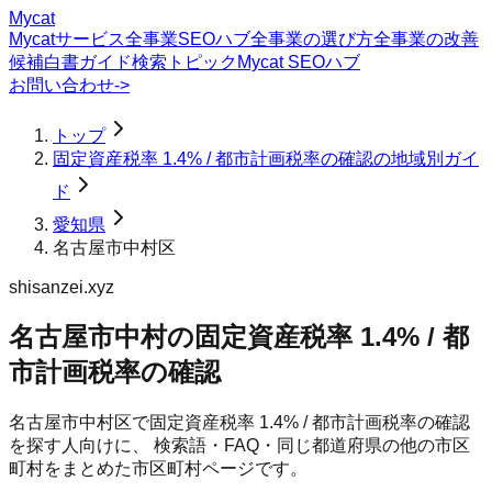
Mycat
Mycatサービス
全事業SEOハブ
全事業の選び方
全事業の改善
候補
白書
ガイド
検索トピック
Mycat SEOハブ
お問い合わせ
->
トップ
固定資産税率 1.4% / 都市計画税率の確認の地域別ガイ
ド
愛知県
名古屋市中村区
shisanzei.xyz
名古屋市中村の固定資産税率 1.4% / 都
市計画税率の確認
名古屋市中村区
で
固定資産税率 1.4% / 都市計画税率の確認
を探す人向けに、 検索語・FAQ・同じ都道府県の他の市区
町村をまとめた市区町村ページです。