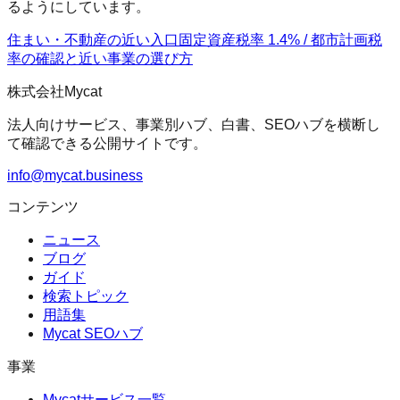
るようにしています。
住まい・不動産の近い入口
固定資産税率 1.4% / 都市計画税
率の確認
と近い事業の選び方
株式会社Mycat
法人向けサービス、事業別ハブ、白書、SEOハブを横断し
て確認できる公開サイトです。
info@mycat.business
コンテンツ
ニュース
ブログ
ガイド
検索トピック
用語集
Mycat SEOハブ
事業
Mycatサービス一覧