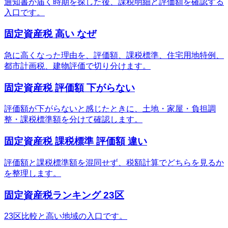
通知書が届く時期を探した後、課税明細と評価額を確認する
入口です。
固定資産税 高い なぜ
急に高くなった理由を、評価額、課税標準、住宅用地特例、
都市計画税、建物評価で切り分けます。
固定資産税 評価額 下がらない
評価額が下がらないと感じたときに、土地・家屋・負担調
整・課税標準額を分けて確認します。
固定資産税 課税標準 評価額 違い
評価額と課税標準額を混同せず、税額計算でどちらを見るか
を整理します。
固定資産税ランキング 23区
23区比較と高い地域の入口です。