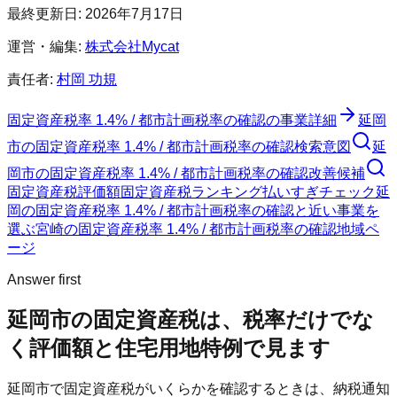
最終更新日:
2026年7月17日
運営・編集:
株式会社Mycat
責任者:
村岡 功規
固定資産税率 1.4% / 都市計画税率の確認
の事業詳細
延岡
市
の
固定資産税率 1.4% / 都市計画税率の確認
検索意図
延
岡市
の
固定資産税率 1.4% / 都市計画税率の確認
改善候補
固定資産税評価額
固定資産税ランキング
払いすぎチェック
延
岡の固定資産税率 1.4% / 都市計画税率の確認と近い事業を
選ぶ
宮崎
の
固定資産税率 1.4% / 都市計画税率の確認
地域ペ
ージ
Answer first
延岡市
の固定資産税は、税率だけでな
く評価額と住宅用地特例で見ます
延岡市
で固定資産税がいくらかを確認するときは、納税通知