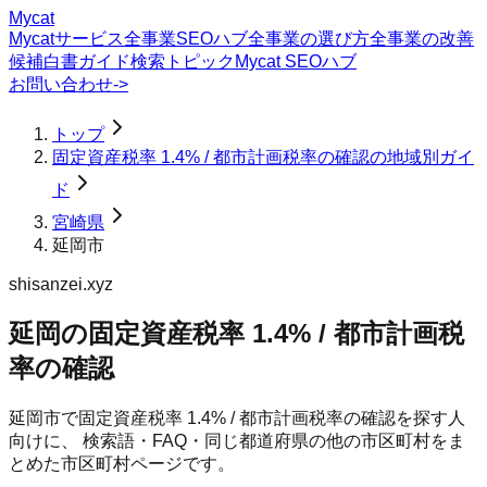
Mycat
Mycatサービス
全事業SEOハブ
全事業の選び方
全事業の改善
候補
白書
ガイド
検索トピック
Mycat SEOハブ
お問い合わせ
->
トップ
固定資産税率 1.4% / 都市計画税率の確認の地域別ガイ
ド
宮崎県
延岡市
shisanzei.xyz
延岡の固定資産税率 1.4% / 都市計画税
率の確認
延岡市
で
固定資産税率 1.4% / 都市計画税率の確認
を探す人
向けに、 検索語・FAQ・同じ都道府県の他の市区町村をま
とめた市区町村ページです。