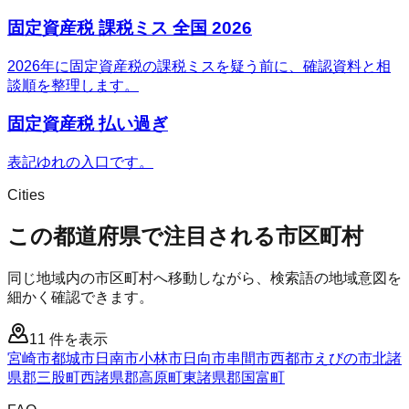
固定資産税 課税ミス 全国 2026
2026年に固定資産税の課税ミスを疑う前に、確認資料と相
談順を整理します。
固定資産税 払い過ぎ
表記ゆれの入口です。
Cities
この都道府県で注目される市区町村
同じ地域内の市区町村へ移動しながら、検索語の地域意図を
細かく確認できます。
11
件を表示
宮崎市
都城市
日南市
小林市
日向市
串間市
西都市
えびの市
北諸
県郡三股町
西諸県郡高原町
東諸県郡国富町