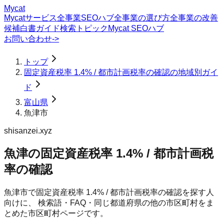
Mycat
Mycatサービス
全事業SEOハブ
全事業の選び方
全事業の改善
候補
白書
ガイド
検索トピック
Mycat SEOハブ
お問い合わせ
->
トップ
固定資産税率 1.4% / 都市計画税率の確認の地域別ガイ
ド
富山県
魚津市
shisanzei.xyz
魚津の固定資産税率 1.4% / 都市計画税
率の確認
魚津市
で
固定資産税率 1.4% / 都市計画税率の確認
を探す人
向けに、 検索語・FAQ・同じ都道府県の他の市区町村をま
とめた市区町村ページです。