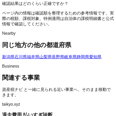
確認結果はどのくらい正確ですか？
ページ内の情報は確認順を整理するための参考情報です。実
際の税額、課税対象、特例適用は自治体の課税明細書と公式
情報で確認してください。
Nearby
同じ地方の他の都道府県
新潟県
石川県
福井県
山梨県
長野県
岐阜県
静岡県
愛知県
Business
関連する事業
資産税ナビ
と一緒に見られる近い事業へ、そのまま移動で
きます。
taikyo.xyz
退去費用 払いすぎ診断