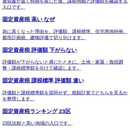
通知書が届く時期を探した後、課税明細と評価額を確認する
入口です。
固定資産税 高い なぜ
急に高くなった理由を、評価額、課税標準、住宅用地特例、
都市計画税、建物評価で切り分けます。
固定資産税 評価額 下がらない
評価額が下がらないと感じたときに、土地・家屋・負担調
整・課税標準額を分けて確認します。
固定資産税 課税標準 評価額 違い
評価額と課税標準額を混同せず、税額計算でどちらを見るか
を整理します。
固定資産税ランキング 23区
23区比較と高い地域の入口です。