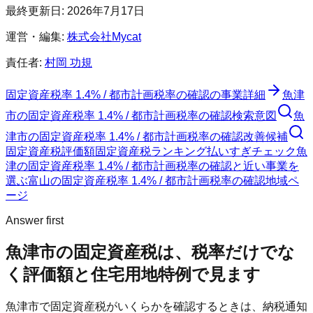
最終更新日:
2026年7月17日
運営・編集:
株式会社Mycat
責任者:
村岡 功規
固定資産税率 1.4% / 都市計画税率の確認
の事業詳細
魚津
市
の
固定資産税率 1.4% / 都市計画税率の確認
検索意図
魚
津市
の
固定資産税率 1.4% / 都市計画税率の確認
改善候補
固定資産税評価額
固定資産税ランキング
払いすぎチェック
魚
津の固定資産税率 1.4% / 都市計画税率の確認と近い事業を
選ぶ
富山
の
固定資産税率 1.4% / 都市計画税率の確認
地域ペ
ージ
Answer first
魚津市
の固定資産税は、税率だけでな
く評価額と住宅用地特例で見ます
魚津市
で固定資産税がいくらかを確認するときは、納税通知