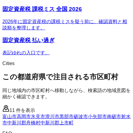
固定資産税 課税ミス 全国 2026
2026年に固定資産税の課税ミスを疑う前に、確認資料と相
談順を整理します。
固定資産税 払い過ぎ
表記ゆれの入口です。
Cities
この都道府県で注目される市区町村
同じ地域内の市区町村へ移動しながら、検索語の地域意図を
細かく確認できます。
11
件を表示
富山市
高岡市
氷見市
滑川市
黒部市
砺波市
小矢部市
南砺市
射水
市
中新川郡舟橋村
中新川郡上市町