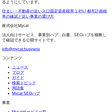
るようにしています。
住まい・不動産の近い入口
固定資産税率 1.4% / 都市計画税
率の確認
と近い事業の選び方
株式会社Mycat
法人向けサービス、事業別ハブ、白書、SEOハブを横断し
て確認できる公開サイトです。
info@mycat.business
コンテンツ
ニュース
ブログ
ガイド
検索トピック
用語集
Mycat SEOハブ
事業
Mycatサービス一覧