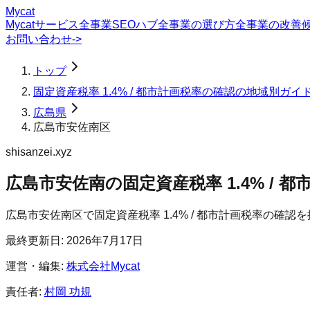
Mycat
Mycatサービス
全事業SEOハブ
全事業の選び方
全事業の改善
お問い合わせ
->
トップ
固定資産税率 1.4% / 都市計画税率の確認の地域別ガイ
広島県
広島市安佐南区
shisanzei.xyz
広島市安佐南の固定資産税率 1.4% / 
広島市安佐南区
で
固定資産税率 1.4% / 都市計画税率の確認
を
最終更新日:
2026年7月17日
運営・編集:
株式会社Mycat
責任者:
村岡 功規