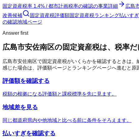
固定資産税率 1.4% / 都市計画税率の確認
の事業詳細
広島
改善候補
固定資産税評価額
固定資産税ランキング
払いすぎ
の確認
地域ページ
Answer first
広島市安佐南区
の固定資産税は、税率だ
広島市安佐南区
で固定資産税がいくらかを確認するときは、
感じた場合は、評価額ページとランキングページへ進むと原
評価額を確認する
税額の根拠になる評価額と課税標準を先に見ます。
地域差を見る
同じ都道府県内や他地域と比べる前に条件をそろえます。
払いすぎを確認する