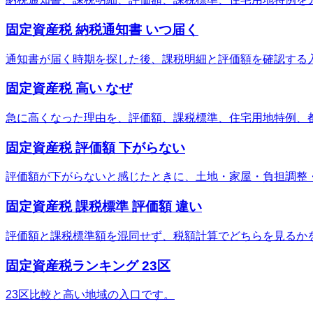
固定資産税 納税通知書 いつ届く
通知書が届く時期を探した後、課税明細と評価額を確認する
固定資産税 高い なぜ
急に高くなった理由を、評価額、課税標準、住宅用地特例、
固定資産税 評価額 下がらない
評価額が下がらないと感じたときに、土地・家屋・負担調整
固定資産税 課税標準 評価額 違い
評価額と課税標準額を混同せず、税額計算でどちらを見るか
固定資産税ランキング 23区
23区比較と高い地域の入口です。