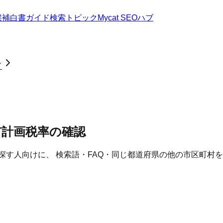
候補
白書
ガイド
検索トピック
Mycat SEOハブ
ド
都市計画税率の確認
探す人向けに、 検索語・FAQ・同じ都道府県の他の市区町村