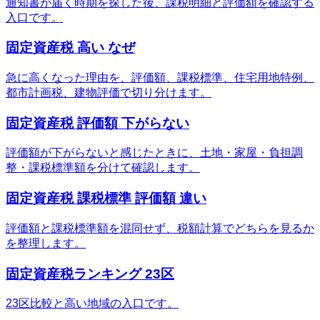
通知書が届く時期を探した後、課税明細と評価額を確認する
入口です。
固定資産税 高い なぜ
急に高くなった理由を、評価額、課税標準、住宅用地特例、
都市計画税、建物評価で切り分けます。
固定資産税 評価額 下がらない
評価額が下がらないと感じたときに、土地・家屋・負担調
整・課税標準額を分けて確認します。
固定資産税 課税標準 評価額 違い
評価額と課税標準額を混同せず、税額計算でどちらを見るか
を整理します。
固定資産税ランキング 23区
23区比較と高い地域の入口です。