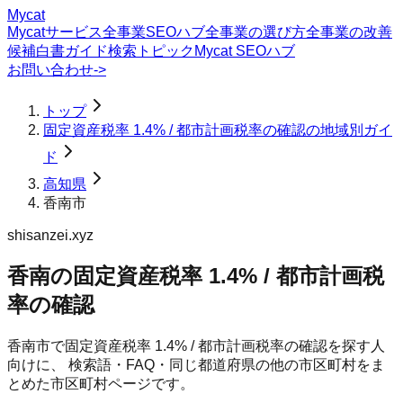
Mycat
Mycatサービス
全事業SEOハブ
全事業の選び方
全事業の改善
候補
白書
ガイド
検索トピック
Mycat SEOハブ
お問い合わせ
->
トップ
固定資産税率 1.4% / 都市計画税率の確認の地域別ガイ
ド
高知県
香南市
shisanzei.xyz
香南の固定資産税率 1.4% / 都市計画税
率の確認
香南市
で
固定資産税率 1.4% / 都市計画税率の確認
を探す人
向けに、 検索語・FAQ・同じ都道府県の他の市区町村をま
とめた市区町村ページです。