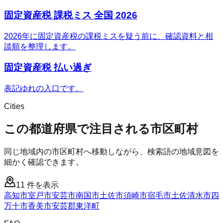
固定資産税 課税ミス 全国 2026
2026年に固定資産税の課税ミスを疑う前に、確認資料と相
談順を整理します。
固定資産税 払い過ぎ
表記ゆれの入口です。
Cities
この都道府県で注目される市区町村
同じ地域内の市区町村へ移動しながら、検索語の地域意図を
細かく確認できます。
11
件を表示
高知市
室戸市
安芸市
南国市
土佐市
須崎市
宿毛市
土佐清水市
四
万十市
香美市
安芸郡東洋町