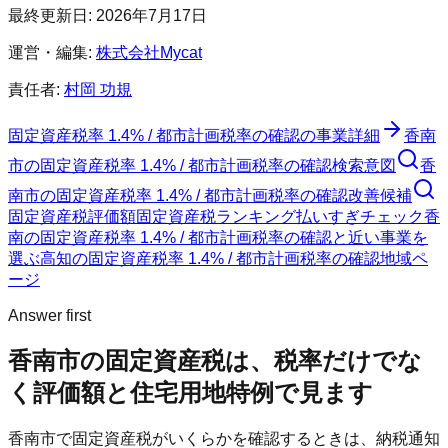
最終更新日:
2026年7月17日
運営・編集:
株式会社Mycat
責任者:
村岡 功規
固定資産税率 1.4% / 都市計画税率の確認
の事業詳細
香南
市
の
固定資産税率 1.4% / 都市計画税率の確認
検索意図
香
南市
の
固定資産税率 1.4% / 都市計画税率の確認
改善候補
固定資産税評価額
固定資産税ランキング
払いすぎチェック
香
南の固定資産税率 1.4% / 都市計画税率の確認と近い事業を
選ぶ
高知
の
固定資産税率 1.4% / 都市計画税率の確認
地域ペ
ージ
Answer first
香南市
の固定資産税は、税率だけでな
く評価額と住宅用地特例で見ます
香南市
で固定資産税がいくらかを確認するときは、納税通知