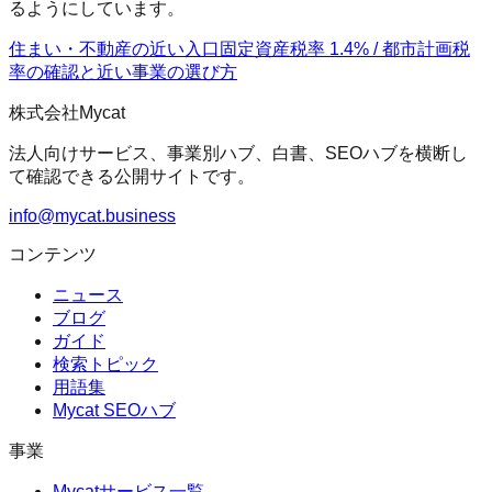
るようにしています。
住まい・不動産の近い入口
固定資産税率 1.4% / 都市計画税
率の確認
と近い事業の選び方
株式会社Mycat
法人向けサービス、事業別ハブ、白書、SEOハブを横断し
て確認できる公開サイトです。
info@mycat.business
コンテンツ
ニュース
ブログ
ガイド
検索トピック
用語集
Mycat SEOハブ
事業
Mycatサービス一覧