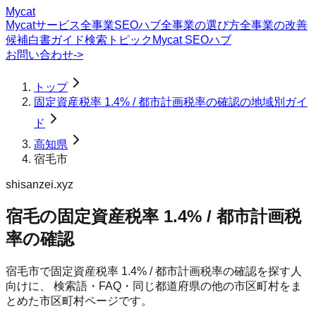
Mycat
Mycatサービス
全事業SEOハブ
全事業の選び方
全事業の改善
候補
白書
ガイド
検索トピック
Mycat SEOハブ
お問い合わせ
->
トップ
固定資産税率 1.4% / 都市計画税率の確認の地域別ガイ
ド
高知県
宿毛市
shisanzei.xyz
宿毛の固定資産税率 1.4% / 都市計画税
率の確認
宿毛市
で
固定資産税率 1.4% / 都市計画税率の確認
を探す人
向けに、 検索語・FAQ・同じ都道府県の他の市区町村をま
とめた市区町村ページです。