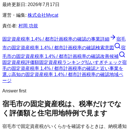
最終更新日:
2026年7月17日
運営・編集:
株式会社Mycat
責任者:
村岡 功規
固定資産税率 1.4% / 都市計画税率の確認
の事業詳細
宿毛
市
の
固定資産税率 1.4% / 都市計画税率の確認
検索意図
宿
毛市
の
固定資産税率 1.4% / 都市計画税率の確認
改善候補
固定資産税評価額
固定資産税ランキング
払いすぎチェック
宿
毛の固定資産税率 1.4% / 都市計画税率の確認と近い事業を
選ぶ
高知
の
固定資産税率 1.4% / 都市計画税率の確認
地域ペ
ージ
Answer first
宿毛市
の固定資産税は、税率だけでな
く評価額と住宅用地特例で見ます
宿毛市
で固定資産税がいくらかを確認するときは、納税通知