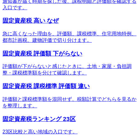
通知書が届く時期を探した後、課税明細と評価額を確認する
入口です。
固定資産税 高い なぜ
急に高くなった理由を、評価額、課税標準、住宅用地特例、
都市計画税、建物評価で切り分けます。
固定資産税 評価額 下がらない
評価額が下がらないと感じたときに、土地・家屋・負担調
整・課税標準額を分けて確認します。
固定資産税 課税標準 評価額 違い
評価額と課税標準額を混同せず、税額計算でどちらを見るか
を整理します。
固定資産税ランキング 23区
23区比較と高い地域の入口です。