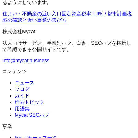
るようにしています。
住まい・不動産の近い入口
固定資産税率 1.4% / 都市計画税
率の確認
と近い事業の選び方
株式会社Mycat
法人向けサービス、事業別ハブ、白書、SEOハブを横断し
て確認できる公開サイトです。
info@mycat.business
コンテンツ
ニュース
ブログ
ガイド
検索トピック
用語集
Mycat SEOハブ
事業
Mycatサービス一覧