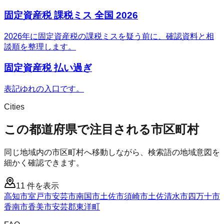
固定資産税 課税ミス 全国 2026
2026年に固定資産税の課税ミスを疑う前に、確認資料と相
談順を整理します。
固定資産税 払い過ぎ
表記ゆれの入口です。
Cities
この都道府県で注目される市区町村
同じ地域内の市区町村へ移動しながら、検索語の地域意図を
細かく確認できます。
11
件を表示
高知市
室戸市
安芸市
南国市
土佐市
須崎市
土佐清水市
四万十市
香南市
香美市
安芸郡東洋町