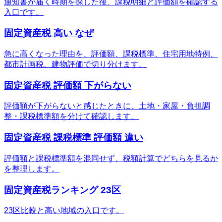
通知書が届く時期を探した後、課税明細と評価額を確認する
入口です。
固定資産税 高い なぜ
急に高くなった理由を、評価額、課税標準、住宅用地特例、
都市計画税、建物評価で切り分けます。
固定資産税 評価額 下がらない
評価額が下がらないと感じたときに、土地・家屋・負担調
整・課税標準額を分けて確認します。
固定資産税 課税標準 評価額 違い
評価額と課税標準額を混同せず、税額計算でどちらを見るか
を整理します。
固定資産税ランキング 23区
23区比較と高い地域の入口です。