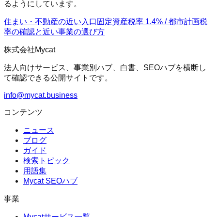
るようにしています。
住まい・不動産の近い入口
固定資産税率 1.4% / 都市計画税
率の確認
と近い事業の選び方
株式会社Mycat
法人向けサービス、事業別ハブ、白書、SEOハブを横断し
て確認できる公開サイトです。
info@mycat.business
コンテンツ
ニュース
ブログ
ガイド
検索トピック
用語集
Mycat SEOハブ
事業
Mycatサービス一覧