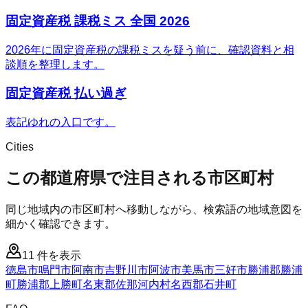
固定資産税 課税ミス 全国 2026
2026年に固定資産税の課税ミスを疑う前に、確認資料と相
談順を整理します。
固定資産税 払い過ぎ
表記ゆれの入口です。
Cities
この都道府県で注目される市区町村
同じ地域内の市区町村へ移動しながら、検索語の地域意図を
細かく確認できます。
11
件を表示
徳島市
鳴門市
阿南市
吉野川市
阿波市
美馬市
三好市
勝浦郡勝浦
町
勝浦郡上勝町
名東郡佐那河内村
名西郡石井町