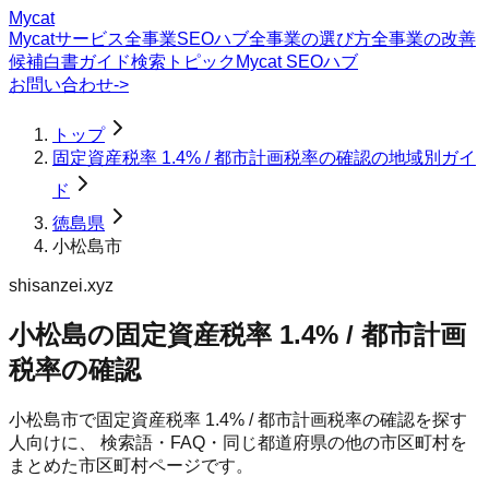
Mycat
Mycatサービス
全事業SEOハブ
全事業の選び方
全事業の改善
候補
白書
ガイド
検索トピック
Mycat SEOハブ
お問い合わせ
->
トップ
固定資産税率 1.4% / 都市計画税率の確認の地域別ガイ
ド
徳島県
小松島市
shisanzei.xyz
小松島の固定資産税率 1.4% / 都市計画
税率の確認
小松島市
で
固定資産税率 1.4% / 都市計画税率の確認
を探す
人向けに、 検索語・FAQ・同じ都道府県の他の市区町村を
まとめた市区町村ページです。