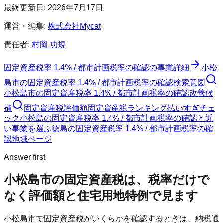
最終更新日:
2026年7月17日
運営・編集:
株式会社Mycat
責任者:
村岡 功規
固定資産税率 1.4% / 都市計画税率の確認
の事業詳細
小松
島市
の
固定資産税率 1.4% / 都市計画税率の確認
検索意図
小松島市
の
固定資産税率 1.4% / 都市計画税率の確認
改善候
補
固定資産税評価額
固定資産税ランキング
払いすぎチェ
ック
小松島の固定資産税率 1.4% / 都市計画税率の確認と近
い事業を選ぶ
徳島
の
固定資産税率 1.4% / 都市計画税率の確
認
地域ページ
Answer first
小松島市
の固定資産税は、税率だけで
なく評価額と住宅用地特例で見ます
小松島市
で固定資産税がいくらかを確認するときは、納税通