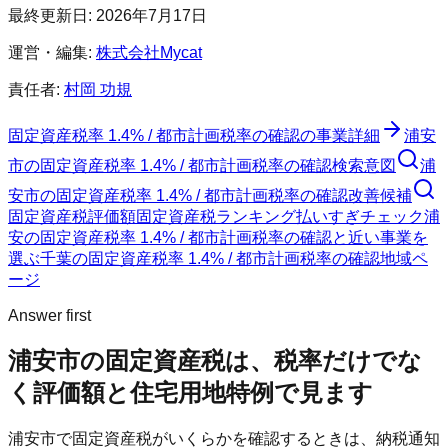
最終更新日:
2026年7月17日
運営・編集:
株式会社Mycat
責任者:
村岡 功規
固定資産税率 1.4% / 都市計画税率の確認
の事業詳細
浦安
市
の
固定資産税率 1.4% / 都市計画税率の確認
検索意図
浦
安市
の
固定資産税率 1.4% / 都市計画税率の確認
改善候補
固定資産税評価額
固定資産税ランキング
払いすぎチェック
浦
安の固定資産税率 1.4% / 都市計画税率の確認と近い事業を
選ぶ
千葉
の
固定資産税率 1.4% / 都市計画税率の確認
地域ペ
ージ
Answer first
浦安市
の固定資産税は、税率だけでな
く評価額と住宅用地特例で見ます
浦安市
で固定資産税がいくらかを確認するときは、納税通知