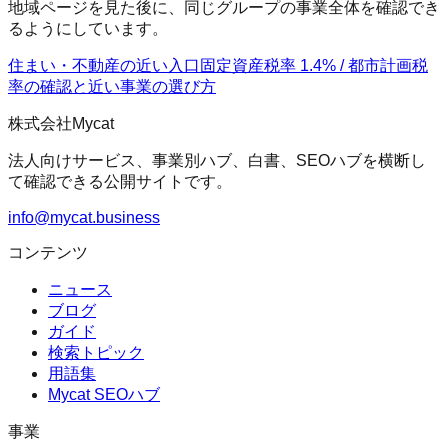
地域ページを見た後に、同じグループの事業全体を確認でき
るようにしています。
住まい・不動産の近い入口
固定資産税率 1.4% / 都市計画税
率の確認
と近い事業の選び方
株式会社Mycat
法人向けサービス、事業別ハブ、白書、SEOハブを横断し
て確認できる公開サイトです。
info@mycat.business
コンテンツ
ニュース
ブログ
ガイド
検索トピック
用語集
Mycat SEOハブ
事業