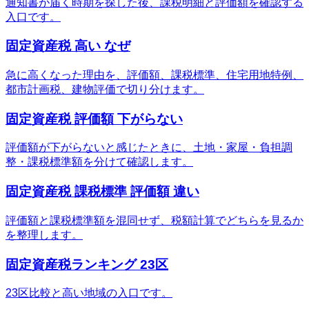
通知書が届く時期を探した後、課税明細と評価額を確認する
入口です。
固定資産税 高い なぜ
急に高くなった理由を、評価額、課税標準、住宅用地特例、
都市計画税、建物評価で切り分けます。
固定資産税 評価額 下がらない
評価額が下がらないと感じたときに、土地・家屋・負担調
整・課税標準額を分けて確認します。
固定資産税 課税標準 評価額 違い
評価額と課税標準額を混同せず、税額計算でどちらを見るか
を整理します。
固定資産税ランキング 23区
23区比較と高い地域の入口です。