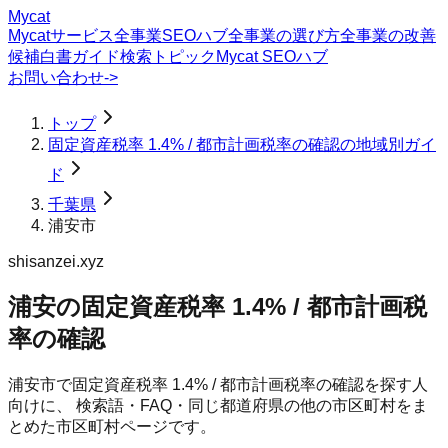
Mycat
Mycatサービス
全事業SEOハブ
全事業の選び方
全事業の改善
候補
白書
ガイド
検索トピック
Mycat SEOハブ
お問い合わせ
->
トップ
固定資産税率 1.4% / 都市計画税率の確認の地域別ガイ
ド
千葉県
浦安市
shisanzei.xyz
浦安の固定資産税率 1.4% / 都市計画税
率の確認
浦安市
で
固定資産税率 1.4% / 都市計画税率の確認
を探す人
向けに、 検索語・FAQ・同じ都道府県の他の市区町村をま
とめた市区町村ページです。