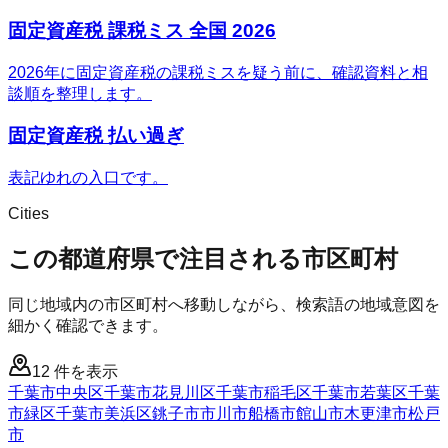
固定資産税 課税ミス 全国 2026
2026年に固定資産税の課税ミスを疑う前に、確認資料と相
談順を整理します。
固定資産税 払い過ぎ
表記ゆれの入口です。
Cities
この都道府県で注目される市区町村
同じ地域内の市区町村へ移動しながら、検索語の地域意図を
細かく確認できます。
12
件を表示
千葉市中央区
千葉市花見川区
千葉市稲毛区
千葉市若葉区
千葉
市緑区
千葉市美浜区
銚子市
市川市
船橋市
館山市
木更津市
松戸
市