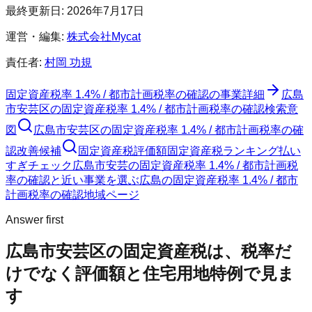
最終更新日:
2026年7月17日
運営・編集:
株式会社Mycat
責任者:
村岡 功規
固定資産税率 1.4% / 都市計画税率の確認
の事業詳細
広島
市安芸区
の
固定資産税率 1.4% / 都市計画税率の確認
検索意
図
広島市安芸区
の
固定資産税率 1.4% / 都市計画税率の確
認
改善候補
固定資産税評価額
固定資産税ランキング
払い
すぎチェック
広島市安芸の固定資産税率 1.4% / 都市計画税
率の確認と近い事業を選ぶ
広島
の
固定資産税率 1.4% / 都市
計画税率の確認
地域ページ
Answer first
広島市安芸区
の固定資産税は、税率だ
けでなく評価額と住宅用地特例で見ま
す