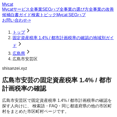
Mycat
Mycatサービス
全事業SEOハブ
全事業の選び方
全事業の改善
候補
白書
ガイド
検索トピック
Mycat SEOハブ
お問い合わせ
->
トップ
固定資産税率 1.4% / 都市計画税率の確認の地域別ガイ
ド
広島県
広島市安芸区
shisanzei.xyz
広島市安芸の固定資産税率 1.4% / 都市
計画税率の確認
広島市安芸区
で
固定資産税率 1.4% / 都市計画税率の確認
を
探す人向けに、 検索語・FAQ・同じ都道府県の他の市区町
村をまとめた市区町村ページです。