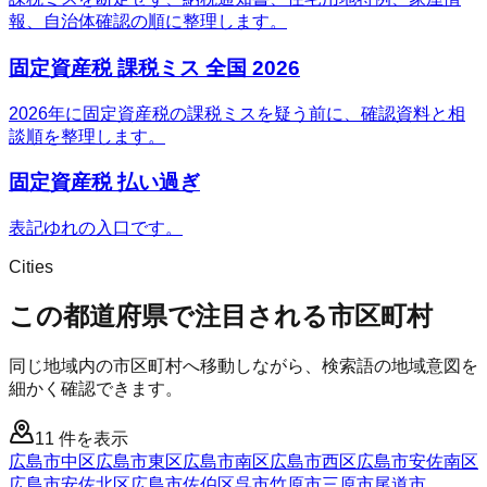
報、自治体確認の順に整理します。
固定資産税 課税ミス 全国 2026
2026年に固定資産税の課税ミスを疑う前に、確認資料と相
談順を整理します。
固定資産税 払い過ぎ
表記ゆれの入口です。
Cities
この都道府県で注目される市区町村
同じ地域内の市区町村へ移動しながら、検索語の地域意図を
細かく確認できます。
11
件を表示
広島市中区
広島市東区
広島市南区
広島市西区
広島市安佐南区
広島市安佐北区
広島市佐伯区
呉市
竹原市
三原市
尾道市