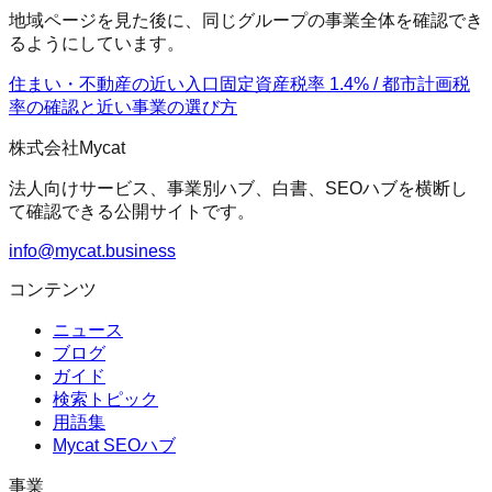
地域ページを見た後に、同じグループの事業全体を確認でき
るようにしています。
住まい・不動産の近い入口
固定資産税率 1.4% / 都市計画税
率の確認
と近い事業の選び方
株式会社Mycat
法人向けサービス、事業別ハブ、白書、SEOハブを横断し
て確認できる公開サイトです。
info@mycat.business
コンテンツ
ニュース
ブログ
ガイド
検索トピック
用語集
Mycat SEOハブ
事業