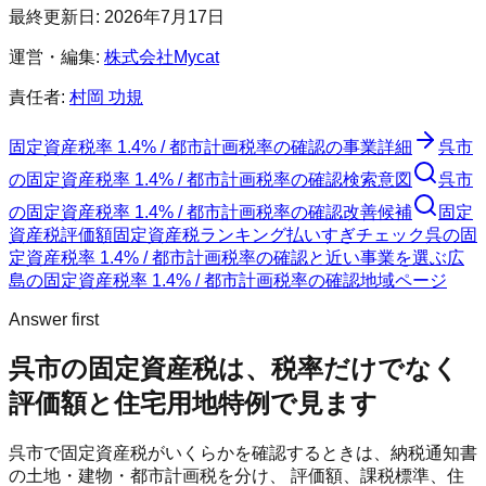
最終更新日:
2026年7月17日
運営・編集:
株式会社Mycat
責任者:
村岡 功規
固定資産税率 1.4% / 都市計画税率の確認
の事業詳細
呉市
の
固定資産税率 1.4% / 都市計画税率の確認
検索意図
呉市
の
固定資産税率 1.4% / 都市計画税率の確認
改善候補
固定
資産税評価額
固定資産税ランキング
払いすぎチェック
呉の固
定資産税率 1.4% / 都市計画税率の確認と近い事業を選ぶ
広
島
の
固定資産税率 1.4% / 都市計画税率の確認
地域ページ
Answer first
呉市
の固定資産税は、税率だけでなく
評価額と住宅用地特例で見ます
呉市
で固定資産税がいくらかを確認するときは、納税通知書
の土地・建物・都市計画税を分け、 評価額、課税標準、住