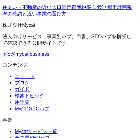
住まい・不動産の近い入口
固定資産税率 1.4% / 都市計画税
率の確認
と近い事業の選び方
株式会社Mycat
法人向けサービス、事業別ハブ、白書、SEOハブを横断し
て確認できる公開サイトです。
info@mycat.business
コンテンツ
ニュース
ブログ
ガイド
検索トピック
用語集
Mycat SEOハブ
事業
Mycatサービス一覧
全事業SEOハブ