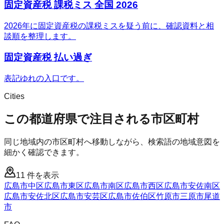
固定資産税 課税ミス 全国 2026
2026年に固定資産税の課税ミスを疑う前に、確認資料と相
談順を整理します。
固定資産税 払い過ぎ
表記ゆれの入口です。
Cities
この都道府県で注目される市区町村
同じ地域内の市区町村へ移動しながら、検索語の地域意図を
細かく確認できます。
11
件を表示
広島市中区
広島市東区
広島市南区
広島市西区
広島市安佐南区
広島市安佐北区
広島市安芸区
広島市佐伯区
竹原市
三原市
尾道
市