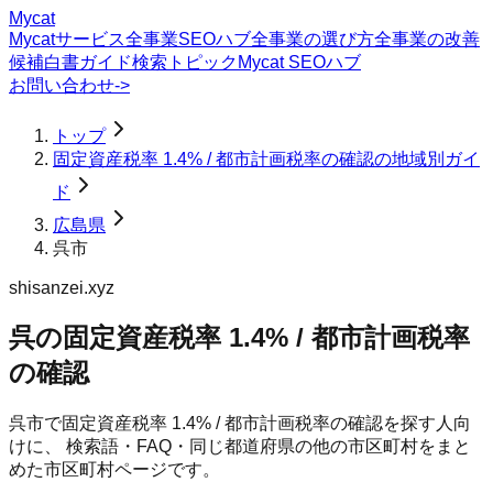
Mycat
Mycatサービス
全事業SEOハブ
全事業の選び方
全事業の改善
候補
白書
ガイド
検索トピック
Mycat SEOハブ
お問い合わせ
->
トップ
固定資産税率 1.4% / 都市計画税率の確認の地域別ガイ
ド
広島県
呉市
shisanzei.xyz
呉の固定資産税率 1.4% / 都市計画税率
の確認
呉市
で
固定資産税率 1.4% / 都市計画税率の確認
を探す人向
けに、 検索語・FAQ・同じ都道府県の他の市区町村をまと
めた市区町村ページです。