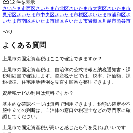
12
件を表示
さいたま市西区
さいたま市北区
さいたま市大宮区
さいたま市
見沼区
さいたま市中央区
さいたま市桜区
さいたま市浦和区
さ
いたま市南区
さいたま市緑区
さいたま市岩槻区
川越市
熊谷市
FAQ
よくある質問
上尾市の固定資産税はここで確定できますか？
上尾市の固定資産税は、自治体の公式情報と納税通知書・課
税明細書で確認します。資産税ナビでは、税率、評価額、課
税標準、住宅用地特例を見直す順番を整理できます。
資産税ナビの利用は無料ですか？
基本的な確認ページは無料で利用できます。税額の確定や不
服申立ての判断は、自治体の窓口や税理士などの専門家に確
認してください。
上尾市で固定資産税が高いと感じたら何を見ればいいです