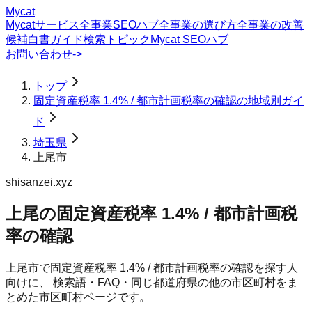
Mycat
Mycatサービス
全事業SEOハブ
全事業の選び方
全事業の改善
候補
白書
ガイド
検索トピック
Mycat SEOハブ
お問い合わせ
->
トップ
固定資産税率 1.4% / 都市計画税率の確認の地域別ガイ
ド
埼玉県
上尾市
shisanzei.xyz
上尾の固定資産税率 1.4% / 都市計画税
率の確認
上尾市
で
固定資産税率 1.4% / 都市計画税率の確認
を探す人
向けに、 検索語・FAQ・同じ都道府県の他の市区町村をま
とめた市区町村ページです。