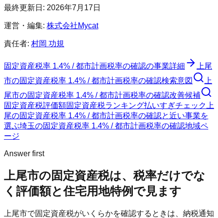
最終更新日:
2026年7月17日
運営・編集:
株式会社Mycat
責任者:
村岡 功規
固定資産税率 1.4% / 都市計画税率の確認
の事業詳細
上尾
市
の
固定資産税率 1.4% / 都市計画税率の確認
検索意図
上
尾市
の
固定資産税率 1.4% / 都市計画税率の確認
改善候補
固定資産税評価額
固定資産税ランキング
払いすぎチェック
上
尾の固定資産税率 1.4% / 都市計画税率の確認と近い事業を
選ぶ
埼玉
の
固定資産税率 1.4% / 都市計画税率の確認
地域ペ
ージ
Answer first
上尾市
の固定資産税は、税率だけでな
く評価額と住宅用地特例で見ます
上尾市
で固定資産税がいくらかを確認するときは、納税通知