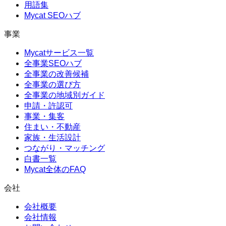
用語集
Mycat SEOハブ
事業
Mycatサービス一覧
全事業SEOハブ
全事業の改善候補
全事業の選び方
全事業の地域別ガイド
申請・許認可
事業・集客
住まい・不動産
家族・生活設計
つながり・マッチング
白書一覧
Mycat全体のFAQ
会社
会社概要
会社情報