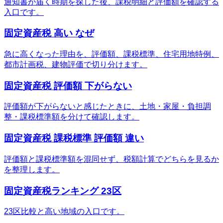
通知書が届く時期を探した後、課税明細と評価額を確認する
入口です。
固定資産税 高い なぜ
急に高くなった理由を、評価額、課税標準、住宅用地特例、
都市計画税、建物評価で切り分けます。
固定資産税 評価額 下がらない
評価額が下がらないと感じたときに、土地・家屋・負担調
整・課税標準額を分けて確認します。
固定資産税 課税標準 評価額 違い
評価額と課税標準額を混同せず、税額計算でどちらを見るか
を整理します。
固定資産税ランキング 23区
23区比較と高い地域の入口です。