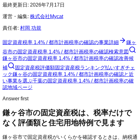
最終更新日:
2026年7月17日
運営・編集:
株式会社Mycat
責任者:
村岡 功規
固定資産税率 1.4% / 都市計画税率の確認
の事業詳細
鎌ヶ
谷市
の
固定資産税率 1.4% / 都市計画税率の確認
検索意図
鎌ヶ谷市
の
固定資産税率 1.4% / 都市計画税率の確認
改善候
補
固定資産税評価額
固定資産税ランキング
払いすぎチェ
ック
鎌ヶ谷の固定資産税率 1.4% / 都市計画税率の確認と近
い事業を選ぶ
千葉
の
固定資産税率 1.4% / 都市計画税率の確
認
地域ページ
Answer first
鎌ヶ谷市
の固定資産税は、税率だけで
なく評価額と住宅用地特例で見ます
鎌ヶ谷市
で固定資産税がいくらかを確認するときは、納税通