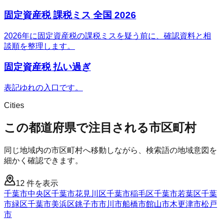
固定資産税 課税ミス 全国 2026
2026年に固定資産税の課税ミスを疑う前に、確認資料と相
談順を整理します。
固定資産税 払い過ぎ
表記ゆれの入口です。
Cities
この都道府県で注目される市区町村
同じ地域内の市区町村へ移動しながら、検索語の地域意図を
細かく確認できます。
12
件を表示
千葉市中央区
千葉市花見川区
千葉市稲毛区
千葉市若葉区
千葉
市緑区
千葉市美浜区
銚子市
市川市
船橋市
館山市
木更津市
松戸
市