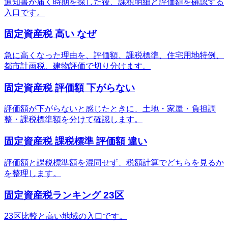
通知書が届く時期を探した後、課税明細と評価額を確認する
入口です。
固定資産税 高い なぜ
急に高くなった理由を、評価額、課税標準、住宅用地特例、
都市計画税、建物評価で切り分けます。
固定資産税 評価額 下がらない
評価額が下がらないと感じたときに、土地・家屋・負担調
整・課税標準額を分けて確認します。
固定資産税 課税標準 評価額 違い
評価額と課税標準額を混同せず、税額計算でどちらを見るか
を整理します。
固定資産税ランキング 23区
23区比較と高い地域の入口です。