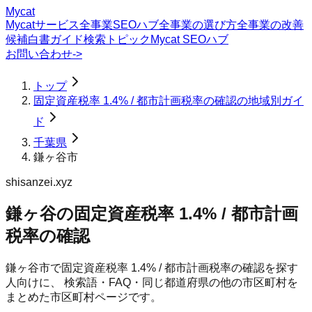
Mycat
Mycatサービス
全事業SEOハブ
全事業の選び方
全事業の改善
候補
白書
ガイド
検索トピック
Mycat SEOハブ
お問い合わせ
->
トップ
固定資産税率 1.4% / 都市計画税率の確認の地域別ガイ
ド
千葉県
鎌ヶ谷市
shisanzei.xyz
鎌ヶ谷の固定資産税率 1.4% / 都市計画
税率の確認
鎌ヶ谷市
で
固定資産税率 1.4% / 都市計画税率の確認
を探す
人向けに、 検索語・FAQ・同じ都道府県の他の市区町村を
まとめた市区町村ページです。