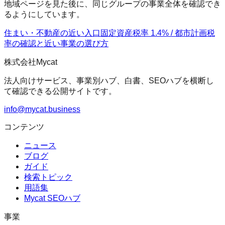
地域ページを見た後に、同じグループの事業全体を確認でき
るようにしています。
住まい・不動産の近い入口
固定資産税率 1.4% / 都市計画税
率の確認
と近い事業の選び方
株式会社Mycat
法人向けサービス、事業別ハブ、白書、SEOハブを横断し
て確認できる公開サイトです。
info@mycat.business
コンテンツ
ニュース
ブログ
ガイド
検索トピック
用語集
Mycat SEOハブ
事業