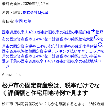
最終更新日:
2026年7月17日
運営・編集:
株式会社Mycat
責任者:
村岡 功規
固定資産税率 1.4% / 都市計画税率の確認
の事業詳細
松戸
市
の
固定資産税率 1.4% / 都市計画税率の確認
検索意図
松
戸市
の
固定資産税率 1.4% / 都市計画税率の確認
改善候補
固定資産税評価額
固定資産税ランキング
払いすぎチェック
松
戸の固定資産税率 1.4% / 都市計画税率の確認と近い事業を
選ぶ
千葉
の
固定資産税率 1.4% / 都市計画税率の確認
地域ペ
ージ
Answer first
松戸市
の固定資産税は、税率だけでな
く評価額と住宅用地特例で見ます
松戸市
で固定資産税がいくらかを確認するときは、納税通知