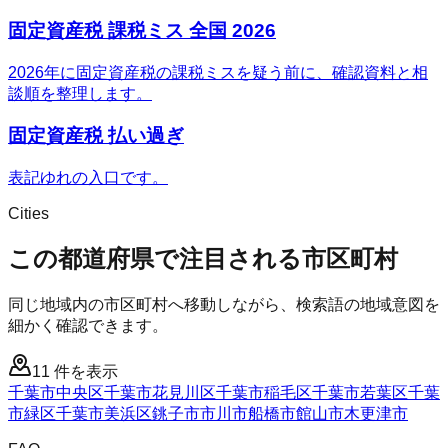
固定資産税 課税ミス 全国 2026
2026年に固定資産税の課税ミスを疑う前に、確認資料と相
談順を整理します。
固定資産税 払い過ぎ
表記ゆれの入口です。
Cities
この都道府県で注目される市区町村
同じ地域内の市区町村へ移動しながら、検索語の地域意図を
細かく確認できます。
11
件を表示
千葉市中央区
千葉市花見川区
千葉市稲毛区
千葉市若葉区
千葉
市緑区
千葉市美浜区
銚子市
市川市
船橋市
館山市
木更津市