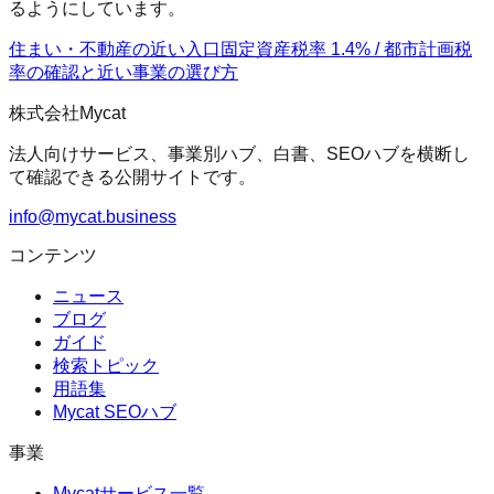
るようにしています。
住まい・不動産の近い入口
固定資産税率 1.4% / 都市計画税
率の確認
と近い事業の選び方
株式会社Mycat
法人向けサービス、事業別ハブ、白書、SEOハブを横断し
て確認できる公開サイトです。
info@mycat.business
コンテンツ
ニュース
ブログ
ガイド
検索トピック
用語集
Mycat SEOハブ
事業
Mycatサービス一覧