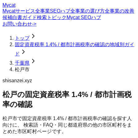
Mycat
Mycatサービス
全事業SEOハブ
全事業の選び方
全事業の改善
候補
白書
ガイド
検索トピック
Mycat SEOハブ
お問い合わせ
->
トップ
固定資産税率 1.4% / 都市計画税率の確認の地域別ガイ
ド
千葉県
松戸市
shisanzei.xyz
松戸の固定資産税率 1.4% / 都市計画税
率の確認
松戸市
で
固定資産税率 1.4% / 都市計画税率の確認
を探す人
向けに、 検索語・FAQ・同じ都道府県の他の市区町村をま
とめた市区町村ページです。