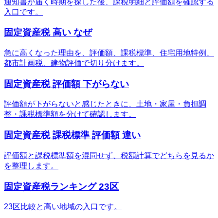
通知書が届く時期を探した後、課税明細と評価額を確認する
入口です。
固定資産税 高い なぜ
急に高くなった理由を、評価額、課税標準、住宅用地特例、
都市計画税、建物評価で切り分けます。
固定資産税 評価額 下がらない
評価額が下がらないと感じたときに、土地・家屋・負担調
整・課税標準額を分けて確認します。
固定資産税 課税標準 評価額 違い
評価額と課税標準額を混同せず、税額計算でどちらを見るか
を整理します。
固定資産税ランキング 23区
23区比較と高い地域の入口です。