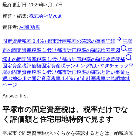
最終更新日:
2026年7月17日
運営・編集:
株式会社Mycat
責任者:
村岡 功規
固定資産税率 1.4% / 都市計画税率の確認
の事業詳細
平塚
市
の
固定資産税率 1.4% / 都市計画税率の確認
検索意図
平
塚市
の
固定資産税率 1.4% / 都市計画税率の確認
改善候補
固定資産税評価額
固定資産税ランキング
払いすぎチェック
平
塚の固定資産税率 1.4% / 都市計画税率の確認と近い事業を
選ぶ
神奈川
の
固定資産税率 1.4% / 都市計画税率の確認
地域
ページ
Answer first
平塚市
の固定資産税は、税率だけでな
く評価額と住宅用地特例で見ます
平塚市
で固定資産税がいくらかを確認するときは、納税通知