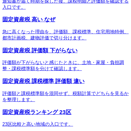
通知書が届く時期を探した後、課税明細と評価額を確認する
入口です。
固定資産税 高い なぜ
急に高くなった理由を、評価額、課税標準、住宅用地特例、
都市計画税、建物評価で切り分けます。
固定資産税 評価額 下がらない
評価額が下がらないと感じたときに、土地・家屋・負担調
整・課税標準額を分けて確認します。
固定資産税 課税標準 評価額 違い
評価額と課税標準額を混同せず、税額計算でどちらを見るか
を整理します。
固定資産税ランキング 23区
23区比較と高い地域の入口です。