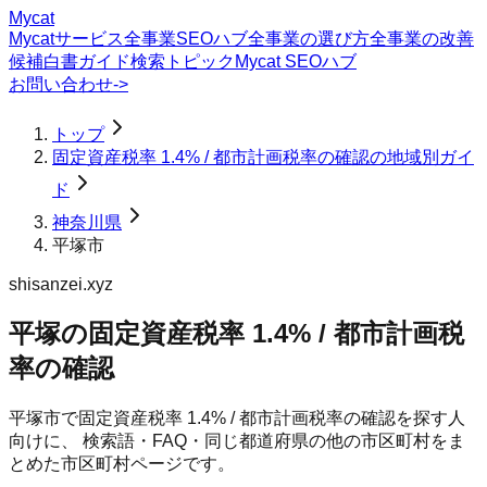
Mycat
Mycatサービス
全事業SEOハブ
全事業の選び方
全事業の改善
候補
白書
ガイド
検索トピック
Mycat SEOハブ
お問い合わせ
->
トップ
固定資産税率 1.4% / 都市計画税率の確認の地域別ガイ
ド
神奈川県
平塚市
shisanzei.xyz
平塚の固定資産税率 1.4% / 都市計画税
率の確認
平塚市
で
固定資産税率 1.4% / 都市計画税率の確認
を探す人
向けに、 検索語・FAQ・同じ都道府県の他の市区町村をま
とめた市区町村ページです。