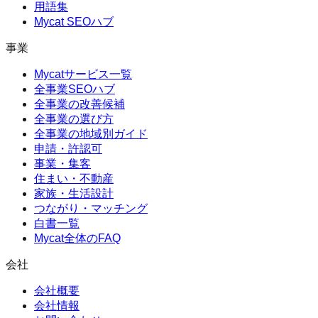
用語集
Mycat SEOハブ
事業
Mycatサービス一覧
全事業SEOハブ
全事業の改善候補
全事業の選び方
全事業の地域別ガイド
申請・許認可
事業・集客
住まい・不動産
家族・生活設計
つながり・マッチング
白書一覧
Mycat全体のFAQ
会社
会社概要
会社情報