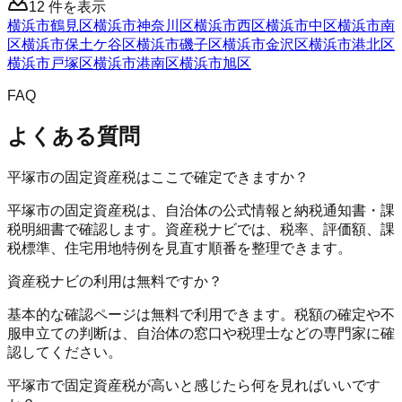
12
件を表示
横浜市鶴見区
横浜市神奈川区
横浜市西区
横浜市中区
横浜市南
区
横浜市保土ケ谷区
横浜市磯子区
横浜市金沢区
横浜市港北区
横浜市戸塚区
横浜市港南区
横浜市旭区
FAQ
よくある質問
平塚市の固定資産税はここで確定できますか？
平塚市の固定資産税は、自治体の公式情報と納税通知書・課
税明細書で確認します。資産税ナビでは、税率、評価額、課
税標準、住宅用地特例を見直す順番を整理できます。
資産税ナビの利用は無料ですか？
基本的な確認ページは無料で利用できます。税額の確定や不
服申立ての判断は、自治体の窓口や税理士などの専門家に確
認してください。
平塚市で固定資産税が高いと感じたら何を見ればいいです