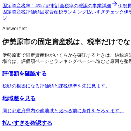
固定資産税率 1.4% / 都市計画税率の確認
の事業詳細
伊勢
固定資産税評価額
固定資産税ランキング
払いすぎチェック
伊
ジ
Answer first
伊勢原市
の固定資産税は、税率だけでな
伊勢原市
で固定資産税がいくらかを確認するときは、納税通
場合は、評価額ページとランキングページへ進むと原因を整
評価額を確認する
税額の根拠になる評価額と課税標準を先に見ます。
地域差を見る
同じ都道府県内や他地域と比べる前に条件をそろえます。
払いすぎを確認する