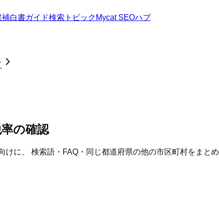
候補
白書
ガイド
検索トピック
Mycat SEOハブ
ド
税率の確認
向けに、 検索語・FAQ・同じ都道府県の他の市区町村をまと