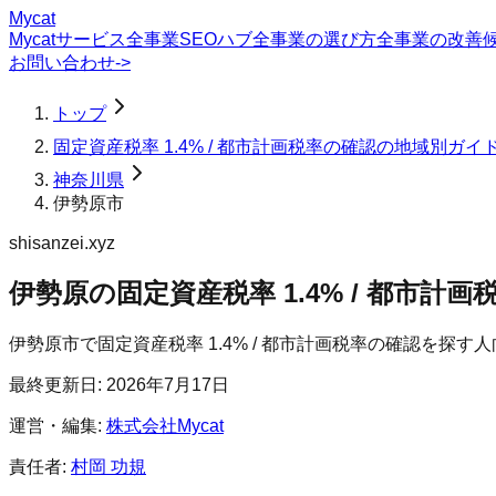
Mycat
Mycatサービス
全事業SEOハブ
全事業の選び方
全事業の改善
お問い合わせ
->
トップ
固定資産税率 1.4% / 都市計画税率の確認の地域別ガイ
神奈川県
伊勢原市
shisanzei.xyz
伊勢原の固定資産税率 1.4% / 都市計画
伊勢原市
で
固定資産税率 1.4% / 都市計画税率の確認
を探す人
最終更新日:
2026年7月17日
運営・編集:
株式会社Mycat
責任者:
村岡 功規