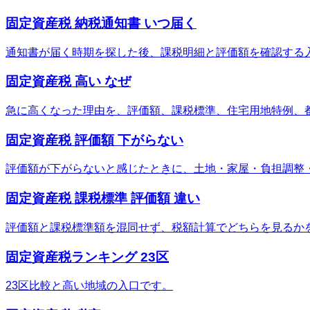
固定資産税 納税通知書 いつ届く
通知書が届く時期を探した後、課税明細と評価額を確認する
固定資産税 高い なぜ
急に高くなった理由を、評価額、課税標準、住宅用地特例、
固定資産税 評価額 下がらない
評価額が下がらないと感じたときに、土地・家屋・負担調整
固定資産税 課税標準 評価額 違い
評価額と課税標準額を混同せず、税額計算でどちらを見るか
固定資産税ランキング 23区
23区比較と高い地域の入口です。