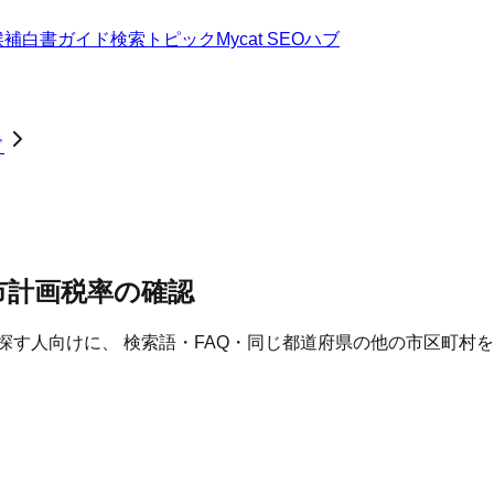
候補
白書
ガイド
検索トピック
Mycat SEOハブ
ド
都市計画税率の確認
探す人向けに、 検索語・FAQ・同じ都道府県の他の市区町村