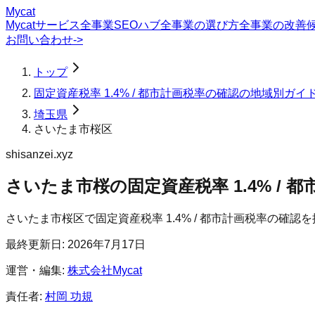
Mycat
Mycatサービス
全事業SEOハブ
全事業の選び方
全事業の改善
お問い合わせ
->
トップ
固定資産税率 1.4% / 都市計画税率の確認の地域別ガイ
埼玉県
さいたま市桜区
shisanzei.xyz
さいたま市桜の固定資産税率 1.4% / 
さいたま市桜区
で
固定資産税率 1.4% / 都市計画税率の確認
を
最終更新日:
2026年7月17日
運営・編集:
株式会社Mycat
責任者:
村岡 功規