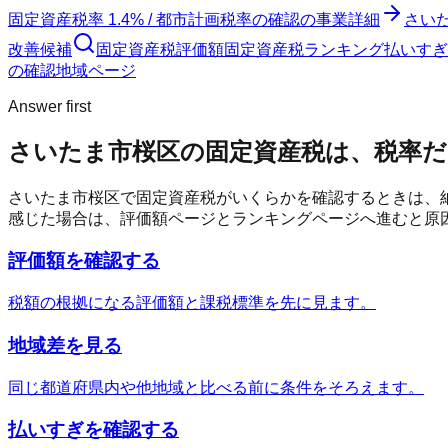
固定資産税率 1.4% / 都市計画税率の確認
の事業詳細
さい
改善候補
固定資産税評価額
固定資産税ランキング
払いすぎ
の確認
地域ページ
Answer first
さいたま市桜区
の固定資産税は、税率
さいたま市桜区
で固定資産税がいくらかを確認するときは、
感じた場合は、評価額ページとランキングページへ進むと原
評価額を確認する
税額の根拠になる評価額と課税標準を先に見ます。
地域差を見る
同じ都道府県内や他地域と比べる前に条件をそろえます。
払いすぎを確認する