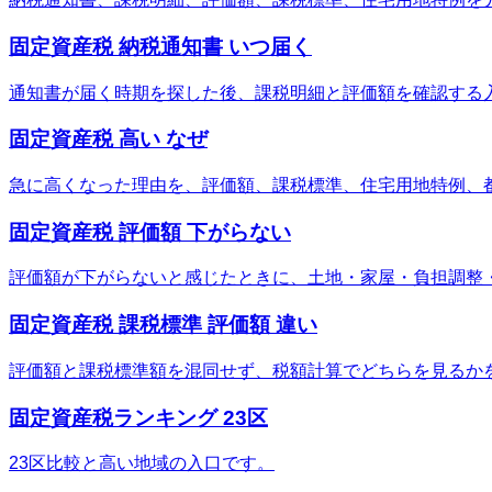
固定資産税 納税通知書 いつ届く
通知書が届く時期を探した後、課税明細と評価額を確認する
固定資産税 高い なぜ
急に高くなった理由を、評価額、課税標準、住宅用地特例、
固定資産税 評価額 下がらない
評価額が下がらないと感じたときに、土地・家屋・負担調整
固定資産税 課税標準 評価額 違い
評価額と課税標準額を混同せず、税額計算でどちらを見るか
固定資産税ランキング 23区
23区比較と高い地域の入口です。