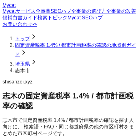
Mycat
Mycatサービス
全事業SEOハブ
全事業の選び方
全事業の改善
候補
白書
ガイド
検索トピック
Mycat SEOハブ
お問い合わせ
->
トップ
固定資産税率 1.4% / 都市計画税率の確認の地域別ガイ
ド
埼玉県
志木市
shisanzei.xyz
志木の固定資産税率 1.4% / 都市計画税
率の確認
志木市
で
固定資産税率 1.4% / 都市計画税率の確認
を探す人
向けに、 検索語・FAQ・同じ都道府県の他の市区町村をま
とめた市区町村ページです。