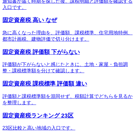
通知書が届く時期を探した後、課税明細と評価額を確認する
入口です。
固定資産税 高い なぜ
急に高くなった理由を、評価額、課税標準、住宅用地特例、
都市計画税、建物評価で切り分けます。
固定資産税 評価額 下がらない
評価額が下がらないと感じたときに、土地・家屋・負担調
整・課税標準額を分けて確認します。
固定資産税 課税標準 評価額 違い
評価額と課税標準額を混同せず、税額計算でどちらを見るか
を整理します。
固定資産税ランキング 23区
23区比較と高い地域の入口です。