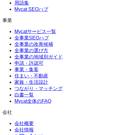
用語集
Mycat SEOハブ
事業
Mycatサービス一覧
全事業SEOハブ
全事業の改善候補
全事業の選び方
全事業の地域別ガイド
申請・許認可
事業・集客
住まい・不動産
家族・生活設計
つながり・マッチング
白書一覧
Mycat全体のFAQ
会社
会社概要
会社情報