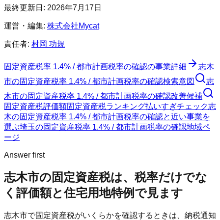
最終更新日:
2026年7月17日
運営・編集:
株式会社Mycat
責任者:
村岡 功規
固定資産税率 1.4% / 都市計画税率の確認
の事業詳細
志木
市
の
固定資産税率 1.4% / 都市計画税率の確認
検索意図
志
木市
の
固定資産税率 1.4% / 都市計画税率の確認
改善候補
固定資産税評価額
固定資産税ランキング
払いすぎチェック
志
木の固定資産税率 1.4% / 都市計画税率の確認と近い事業を
選ぶ
埼玉
の
固定資産税率 1.4% / 都市計画税率の確認
地域ペ
ージ
Answer first
志木市
の固定資産税は、税率だけでな
く評価額と住宅用地特例で見ます
志木市
で固定資産税がいくらかを確認するときは、納税通知