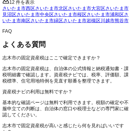
12
件を表示
さいたま市西区
さいたま市北区
さいたま市大宮区
さいたま市
見沼区
さいたま市中央区
さいたま市桜区
さいたま市浦和区
さ
いたま市南区
さいたま市緑区
さいたま市岩槻区
川越市
熊谷市
FAQ
よくある質問
志木市の固定資産税はここで確定できますか？
志木市の固定資産税は、自治体の公式情報と納税通知書・課
税明細書で確認します。資産税ナビでは、税率、評価額、課
税標準、住宅用地特例を見直す順番を整理できます。
資産税ナビの利用は無料ですか？
基本的な確認ページは無料で利用できます。税額の確定や不
服申立ての判断は、自治体の窓口や税理士などの専門家に確
認してください。
志木市で固定資産税が高いと感じたら何を見ればいいです