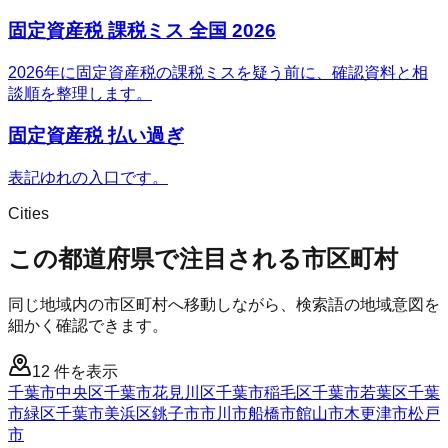
固定資産税 課税ミス 全国 2026
2026年に固定資産税の課税ミスを疑う前に、確認資料と相
談順を整理します。
固定資産税 払い過ぎ
表記ゆれの入口です。
Cities
この都道府県で注目される市区町村
同じ地域内の市区町村へ移動しながら、検索語の地域意図を
細かく確認できます。
12
件を表示
千葉市中央区
千葉市花見川区
千葉市稲毛区
千葉市若葉区
千葉
市緑区
千葉市美浜区
銚子市
市川市
船橋市
館山市
木更津市
松戸
市