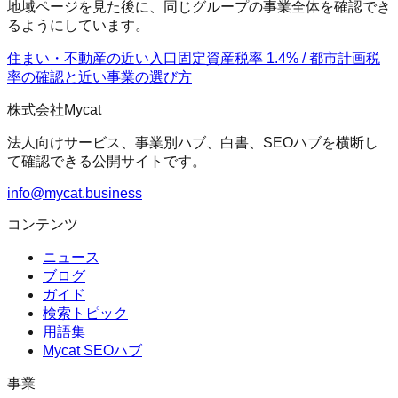
地域ページを見た後に、同じグループの事業全体を確認でき
るようにしています。
住まい・不動産の近い入口
固定資産税率 1.4% / 都市計画税
率の確認
と近い事業の選び方
株式会社Mycat
法人向けサービス、事業別ハブ、白書、SEOハブを横断し
て確認できる公開サイトです。
info@mycat.business
コンテンツ
ニュース
ブログ
ガイド
検索トピック
用語集
Mycat SEOハブ
事業