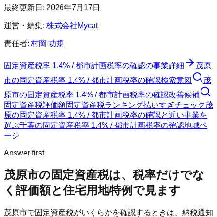
最終更新日:
2026年7月17日
運営・編集:
株式会社Mycat
責任者:
村岡 功規
固定資産税率 1.4% / 都市計画税率の確認
の事業詳細
茂原
市
の
固定資産税率 1.4% / 都市計画税率の確認
検索意図
茂
原市
の
固定資産税率 1.4% / 都市計画税率の確認
改善候補
固定資産税評価額
固定資産税ランキング
払いすぎチェック
茂
原の固定資産税率 1.4% / 都市計画税率の確認と近い事業を
選ぶ
千葉
の
固定資産税率 1.4% / 都市計画税率の確認
地域ペ
ージ
Answer first
茂原市
の固定資産税は、税率だけでな
く評価額と住宅用地特例で見ます
茂原市
で固定資産税がいくらかを確認するときは、納税通知