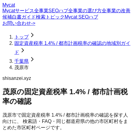
Mycat
Mycatサービス
全事業SEOハブ
全事業の選び方
全事業の改善
候補
白書
ガイド
検索トピック
Mycat SEOハブ
お問い合わせ
->
トップ
固定資産税率 1.4% / 都市計画税率の確認の地域別ガイ
ド
千葉県
茂原市
shisanzei.xyz
茂原の固定資産税率 1.4% / 都市計画税
率の確認
茂原市
で
固定資産税率 1.4% / 都市計画税率の確認
を探す人
向けに、 検索語・FAQ・同じ都道府県の他の市区町村をま
とめた市区町村ページです。