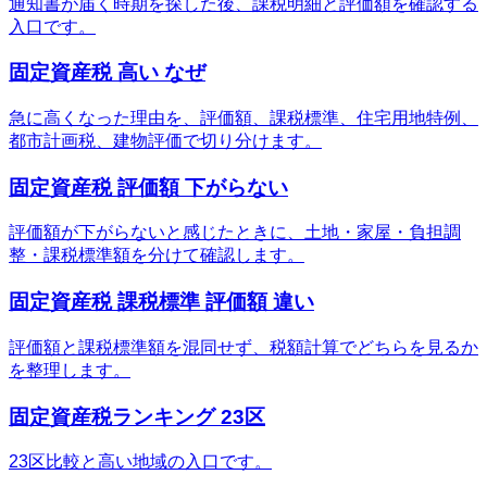
通知書が届く時期を探した後、課税明細と評価額を確認する
入口です。
固定資産税 高い なぜ
急に高くなった理由を、評価額、課税標準、住宅用地特例、
都市計画税、建物評価で切り分けます。
固定資産税 評価額 下がらない
評価額が下がらないと感じたときに、土地・家屋・負担調
整・課税標準額を分けて確認します。
固定資産税 課税標準 評価額 違い
評価額と課税標準額を混同せず、税額計算でどちらを見るか
を整理します。
固定資産税ランキング 23区
23区比較と高い地域の入口です。