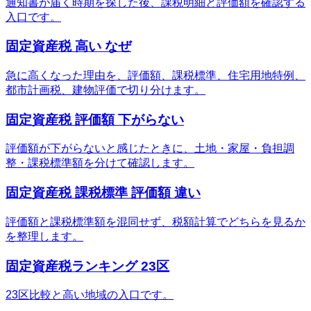
通知書が届く時期を探した後、課税明細と評価額を確認する
入口です。
固定資産税 高い なぜ
急に高くなった理由を、評価額、課税標準、住宅用地特例、
都市計画税、建物評価で切り分けます。
固定資産税 評価額 下がらない
評価額が下がらないと感じたときに、土地・家屋・負担調
整・課税標準額を分けて確認します。
固定資産税 課税標準 評価額 違い
評価額と課税標準額を混同せず、税額計算でどちらを見るか
を整理します。
固定資産税ランキング 23区
23区比較と高い地域の入口です。