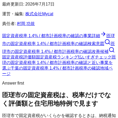
最終更新日:
2026年7月17日
運営・編集:
株式会社Mycat
責任者:
村岡 功規
固定資産税率 1.4% / 都市計画税率の確認
の事業詳細
匝瑳
市
の
固定資産税率 1.4% / 都市計画税率の確認
検索意図
匝
瑳市
の
固定資産税率 1.4% / 都市計画税率の確認
改善候補
固定資産税評価額
固定資産税ランキング
払いすぎチェック
匝
瑳の固定資産税率 1.4% / 都市計画税率の確認と近い事業を
選ぶ
千葉
の
固定資産税率 1.4% / 都市計画税率の確認
地域ペ
ージ
Answer first
匝瑳市
の固定資産税は、税率だけでな
く評価額と住宅用地特例で見ます
匝瑳市
で固定資産税がいくらかを確認するときは、納税通知