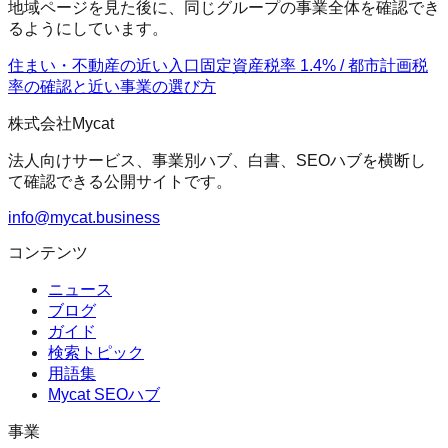
地域ページを見た後に、同じグループの事業全体を確認でき
るようにしています。
住まい・不動産の近い入口
固定資産税率 1.4% / 都市計画税
率の確認
と近い事業の選び方
株式会社Mycat
法人向けサービス、事業別ハブ、白書、SEOハブを横断し
て確認できる公開サイトです。
info@mycat.business
コンテンツ
ニュース
ブログ
ガイド
検索トピック
用語集
Mycat SEOハブ
事業