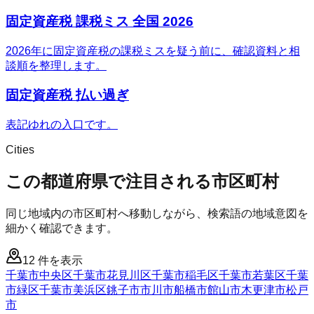
固定資産税 課税ミス 全国 2026
2026年に固定資産税の課税ミスを疑う前に、確認資料と相
談順を整理します。
固定資産税 払い過ぎ
表記ゆれの入口です。
Cities
この都道府県で注目される市区町村
同じ地域内の市区町村へ移動しながら、検索語の地域意図を
細かく確認できます。
12
件を表示
千葉市中央区
千葉市花見川区
千葉市稲毛区
千葉市若葉区
千葉
市緑区
千葉市美浜区
銚子市
市川市
船橋市
館山市
木更津市
松戸
市