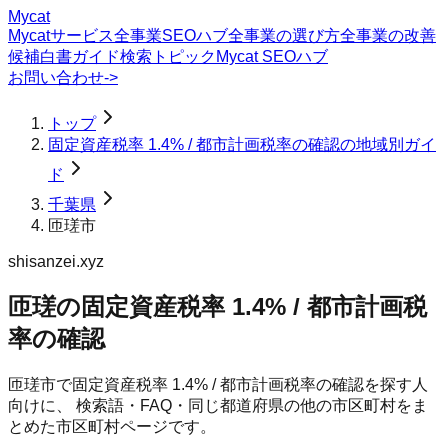
Mycat
Mycatサービス
全事業SEOハブ
全事業の選び方
全事業の改善
候補
白書
ガイド
検索トピック
Mycat SEOハブ
お問い合わせ
->
トップ
固定資産税率 1.4% / 都市計画税率の確認の地域別ガイ
ド
千葉県
匝瑳市
shisanzei.xyz
匝瑳の固定資産税率 1.4% / 都市計画税
率の確認
匝瑳市
で
固定資産税率 1.4% / 都市計画税率の確認
を探す人
向けに、 検索語・FAQ・同じ都道府県の他の市区町村をま
とめた市区町村ページです。