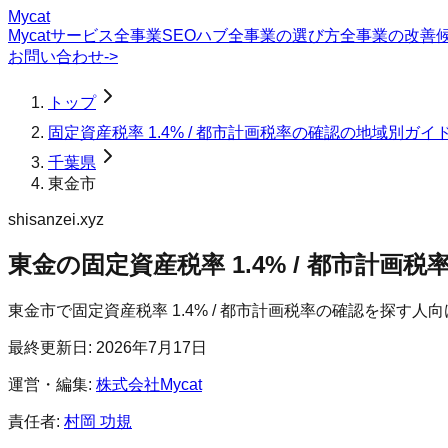
Mycat
Mycatサービス
全事業SEOハブ
全事業の選び方
全事業の改善
お問い合わせ
->
トップ
固定資産税率 1.4% / 都市計画税率の確認の地域別ガイ
千葉県
東金市
shisanzei.xyz
東金の固定資産税率 1.4% / 都市計画税
東金市
で
固定資産税率 1.4% / 都市計画税率の確認
を探す人向
最終更新日:
2026年7月17日
運営・編集:
株式会社Mycat
責任者:
村岡 功規