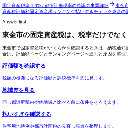
固定資産税率 1.4% / 都市計画税率の確認
の事業詳細
東金
資産税評価額
固定資産税ランキング
払いすぎチェック
東金の固
Answer first
東金市
の固定資産税は、税率だけでなく
東金市
で固定資産税がいくらかを確認するときは、納税通知
合は、評価額ページとランキングページへ進むと原因を整理
評価額を確認する
税額の根拠になる評価額と課税標準を先に見ます。
地域差を見る
同じ都道府県内や他地域と比べる前に条件をそろえます。
払いすぎを確認する
住宅用地特例や都市計画税の見直し観点を整理します。