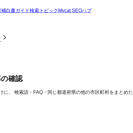
候補
白書
ガイド
検索トピック
Mycat SEOハブ
ド
率の確認
けに、 検索語・FAQ・同じ都道府県の他の市区町村をまとめ