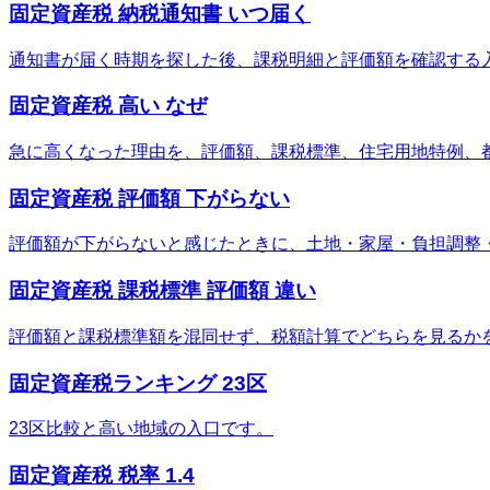
固定資産税 納税通知書 いつ届く
通知書が届く時期を探した後、課税明細と評価額を確認する
固定資産税 高い なぜ
急に高くなった理由を、評価額、課税標準、住宅用地特例、
固定資産税 評価額 下がらない
評価額が下がらないと感じたときに、土地・家屋・負担調整
固定資産税 課税標準 評価額 違い
評価額と課税標準額を混同せず、税額計算でどちらを見るか
固定資産税ランキング 23区
23区比較と高い地域の入口です。
固定資産税 税率 1.4