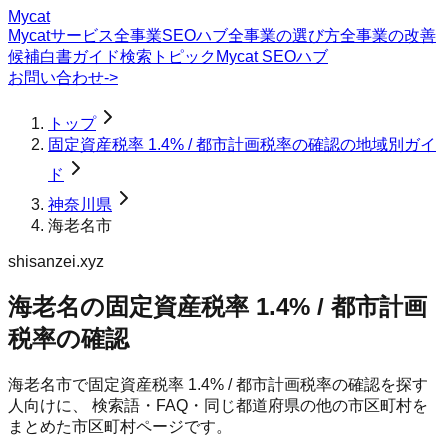
Mycat
Mycatサービス
全事業SEOハブ
全事業の選び方
全事業の改善
候補
白書
ガイド
検索トピック
Mycat SEOハブ
お問い合わせ
->
トップ
固定資産税率 1.4% / 都市計画税率の確認の地域別ガイ
ド
神奈川県
海老名市
shisanzei.xyz
海老名の固定資産税率 1.4% / 都市計画
税率の確認
海老名市
で
固定資産税率 1.4% / 都市計画税率の確認
を探す
人向けに、 検索語・FAQ・同じ都道府県の他の市区町村を
まとめた市区町村ページです。