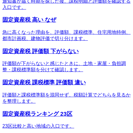
通知書が届く時期を探した後、課税明細と評価額を確認する
入口です。
固定資産税 高い なぜ
急に高くなった理由を、評価額、課税標準、住宅用地特例、
都市計画税、建物評価で切り分けます。
固定資産税 評価額 下がらない
評価額が下がらないと感じたときに、土地・家屋・負担調
整・課税標準額を分けて確認します。
固定資産税 課税標準 評価額 違い
評価額と課税標準額を混同せず、税額計算でどちらを見るか
を整理します。
固定資産税ランキング 23区
23区比較と高い地域の入口です。