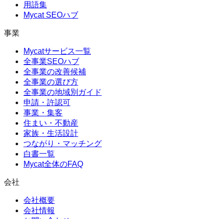
用語集
Mycat SEOハブ
事業
Mycatサービス一覧
全事業SEOハブ
全事業の改善候補
全事業の選び方
全事業の地域別ガイド
申請・許認可
事業・集客
住まい・不動産
家族・生活設計
つながり・マッチング
白書一覧
Mycat全体のFAQ
会社
会社概要
会社情報