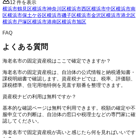
12
件を表示
横浜市鶴見区
横浜市神奈川区
横浜市西区
横浜市中区
横浜市南
区
横浜市保土ケ谷区
横浜市磯子区
横浜市金沢区
横浜市港北区
横浜市戸塚区
横浜市港南区
横浜市旭区
FAQ
よくある質問
海老名市の固定資産税はここで確定できますか？
海老名市の固定資産税は、自治体の公式情報と納税通知書・
課税明細書で確認します。資産税ナビでは、税率、評価額、
課税標準、住宅用地特例を見直す順番を整理できます。
資産税ナビの利用は無料ですか？
基本的な確認ページは無料で利用できます。税額の確定や不
服申立ての判断は、自治体の窓口や税理士などの専門家に確
認してください。
海老名市で固定資産税が高いと感じたら何を見ればいいです