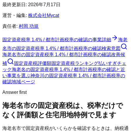
最終更新日:
2026年7月17日
運営・編集:
株式会社Mycat
責任者:
村岡 功規
固定資産税率 1.4% / 都市計画税率の確認
の事業詳細
海老
名市
の
固定資産税率 1.4% / 都市計画税率の確認
検索意図
海老名市
の
固定資産税率 1.4% / 都市計画税率の確認
改善候
補
固定資産税評価額
固定資産税ランキング
払いすぎチェ
ック
海老名の固定資産税率 1.4% / 都市計画税率の確認と近
い事業を選ぶ
神奈川
の
固定資産税率 1.4% / 都市計画税率の
確認
地域ページ
Answer first
海老名市
の固定資産税は、税率だけで
なく評価額と住宅用地特例で見ます
海老名市
で固定資産税がいくらかを確認するときは、納税通