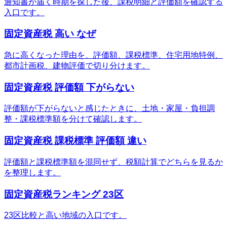
通知書が届く時期を探した後、課税明細と評価額を確認する
入口です。
固定資産税 高い なぜ
急に高くなった理由を、評価額、課税標準、住宅用地特例、
都市計画税、建物評価で切り分けます。
固定資産税 評価額 下がらない
評価額が下がらないと感じたときに、土地・家屋・負担調
整・課税標準額を分けて確認します。
固定資産税 課税標準 評価額 違い
評価額と課税標準額を混同せず、税額計算でどちらを見るか
を整理します。
固定資産税ランキング 23区
23区比較と高い地域の入口です。