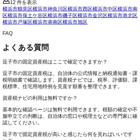
12
件を表示
横浜市鶴見区
横浜市神奈川区
横浜市西区
横浜市中区
横浜市南
区
横浜市保土ケ谷区
横浜市磯子区
横浜市金沢区
横浜市港北区
横浜市戸塚区
横浜市港南区
横浜市旭区
FAQ
よくある質問
逗子市の固定資産税はここで確定できますか？
逗子市の固定資産税は、自治体の公式情報と納税通知書・課
税明細書で確認します。資産税ナビでは、税率、評価額、課
税標準、住宅用地特例を見直す順番を整理できます。
資産税ナビの利用は無料ですか？
基本的な確認ページは無料で利用できます。税額の確定や不
服申立ての判断は、自治体の窓口や税理士などの専門家に確
認してください。
逗子市で固定資産税が高いと感じたら何を見ればいいです