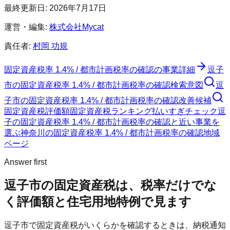
最終更新日:
2026年7月17日
運営・編集:
株式会社Mycat
責任者:
村岡 功規
固定資産税率 1.4% / 都市計画税率の確認
の事業詳細
逗子
市
の
固定資産税率 1.4% / 都市計画税率の確認
検索意図
逗
子市
の
固定資産税率 1.4% / 都市計画税率の確認
改善候補
固定資産税評価額
固定資産税ランキング
払いすぎチェック
逗
子の固定資産税率 1.4% / 都市計画税率の確認と近い事業を
選ぶ
神奈川
の
固定資産税率 1.4% / 都市計画税率の確認
地域
ページ
Answer first
逗子市
の固定資産税は、税率だけでな
く評価額と住宅用地特例で見ます
逗子市
で固定資産税がいくらかを確認するときは、納税通知