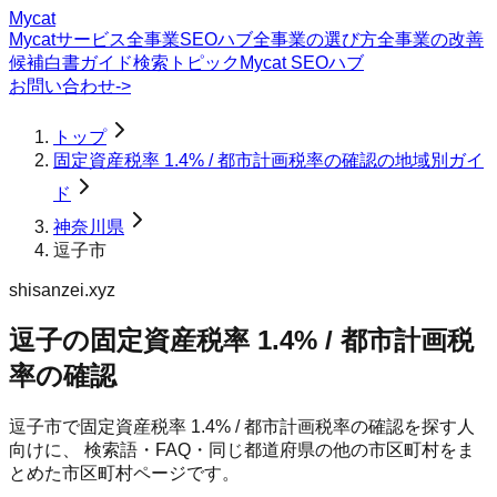
Mycat
Mycatサービス
全事業SEOハブ
全事業の選び方
全事業の改善
候補
白書
ガイド
検索トピック
Mycat SEOハブ
お問い合わせ
->
トップ
固定資産税率 1.4% / 都市計画税率の確認の地域別ガイ
ド
神奈川県
逗子市
shisanzei.xyz
逗子の固定資産税率 1.4% / 都市計画税
率の確認
逗子市
で
固定資産税率 1.4% / 都市計画税率の確認
を探す人
向けに、 検索語・FAQ・同じ都道府県の他の市区町村をま
とめた市区町村ページです。