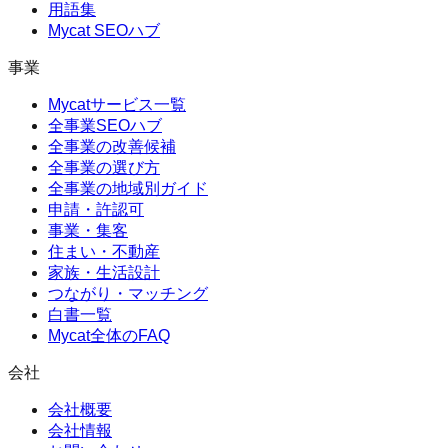
用語集
Mycat SEOハブ
事業
Mycatサービス一覧
全事業SEOハブ
全事業の改善候補
全事業の選び方
全事業の地域別ガイド
申請・許認可
事業・集客
住まい・不動産
家族・生活設計
つながり・マッチング
白書一覧
Mycat全体のFAQ
会社
会社概要
会社情報