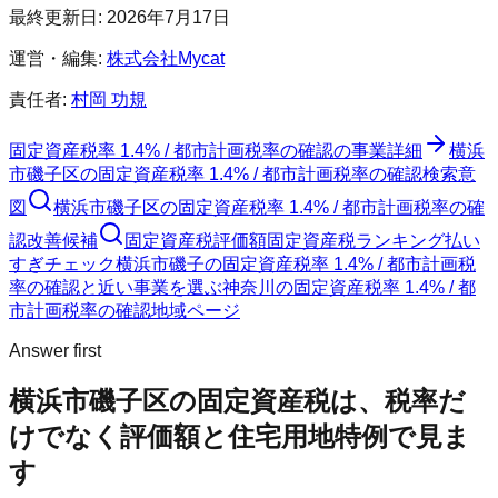
最終更新日:
2026年7月17日
運営・編集:
株式会社Mycat
責任者:
村岡 功規
固定資産税率 1.4% / 都市計画税率の確認
の事業詳細
横浜
市磯子区
の
固定資産税率 1.4% / 都市計画税率の確認
検索意
図
横浜市磯子区
の
固定資産税率 1.4% / 都市計画税率の確
認
改善候補
固定資産税評価額
固定資産税ランキング
払い
すぎチェック
横浜市磯子の固定資産税率 1.4% / 都市計画税
率の確認と近い事業を選ぶ
神奈川
の
固定資産税率 1.4% / 都
市計画税率の確認
地域ページ
Answer first
横浜市磯子区
の固定資産税は、税率だ
けでなく評価額と住宅用地特例で見ま
す