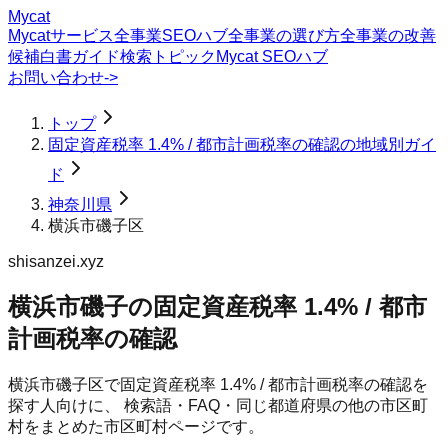
Mycat
Mycatサービス
全事業SEOハブ
全事業の選び方
全事業の改善
候補
白書
ガイド
検索トピック
Mycat SEOハブ
お問い合わせ
->
トップ
固定資産税率 1.4% / 都市計画税率の確認の地域別ガイ
ド
神奈川県
横浜市磯子区
shisanzei.xyz
横浜市磯子の固定資産税率 1.4% / 都市
計画税率の確認
横浜市磯子区
で
固定資産税率 1.4% / 都市計画税率の確認
を
探す人向けに、 検索語・FAQ・同じ都道府県の他の市区町
村をまとめた市区町村ページです。