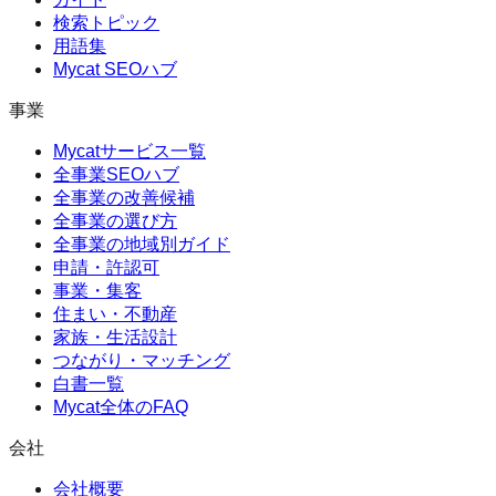
検索トピック
用語集
Mycat SEOハブ
事業
Mycatサービス一覧
全事業SEOハブ
全事業の改善候補
全事業の選び方
全事業の地域別ガイド
申請・許認可
事業・集客
住まい・不動産
家族・生活設計
つながり・マッチング
白書一覧
Mycat全体のFAQ
会社
会社概要