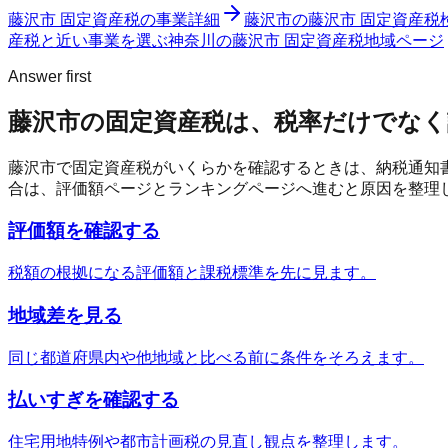
藤沢市 固定資産税
の事業詳細
藤沢市
の
藤沢市 固定資産税
産税と近い事業を選ぶ
神奈川
の
藤沢市 固定資産税
地域ページ
Answer first
藤沢市
の固定資産税は、税率だけでなく
藤沢市
で固定資産税がいくらかを確認するときは、納税通知
合は、評価額ページとランキングページへ進むと原因を整理
評価額を確認する
税額の根拠になる評価額と課税標準を先に見ます。
地域差を見る
同じ都道府県内や他地域と比べる前に条件をそろえます。
払いすぎを確認する
住宅用地特例や都市計画税の見直し観点を整理します。