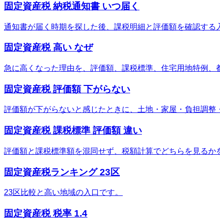
固定資産税 納税通知書 いつ届く
通知書が届く時期を探した後、課税明細と評価額を確認する
固定資産税 高い なぜ
急に高くなった理由を、評価額、課税標準、住宅用地特例、
固定資産税 評価額 下がらない
評価額が下がらないと感じたときに、土地・家屋・負担調整
固定資産税 課税標準 評価額 違い
評価額と課税標準額を混同せず、税額計算でどちらを見るか
固定資産税ランキング 23区
23区比較と高い地域の入口です。
固定資産税 税率 1.4