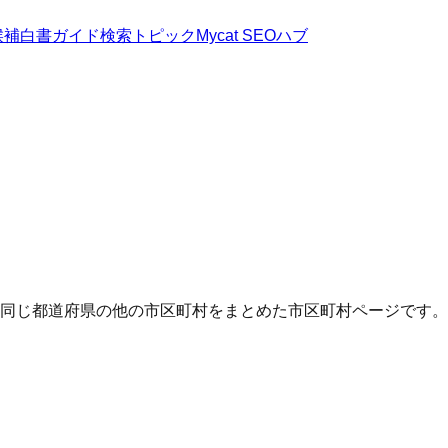
候補
白書
ガイド
検索トピック
Mycat SEOハブ
Q・同じ都道府県の他の市区町村をまとめた市区町村ページです。