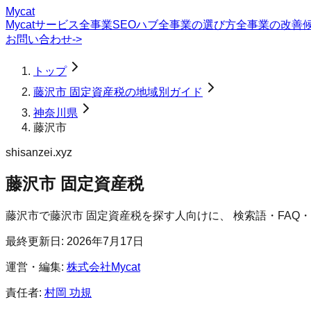
Mycat
Mycatサービス
全事業SEOハブ
全事業の選び方
全事業の改善
お問い合わせ
->
トップ
藤沢市 固定資産税の地域別ガイド
神奈川県
藤沢市
shisanzei.xyz
藤沢市 固定資産税
藤沢市
で
藤沢市 固定資産税
を探す人向けに、 検索語・FA
最終更新日:
2026年7月17日
運営・編集:
株式会社Mycat
責任者:
村岡 功規