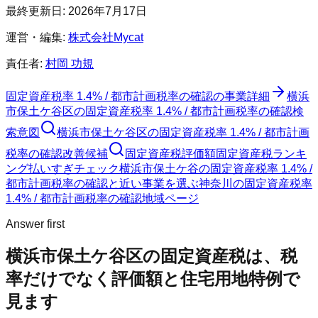
最終更新日:
2026年7月17日
運営・編集:
株式会社Mycat
責任者:
村岡 功規
固定資産税率 1.4% / 都市計画税率の確認
の事業詳細
横浜
市保土ケ谷区
の
固定資産税率 1.4% / 都市計画税率の確認
検
索意図
横浜市保土ケ谷区
の
固定資産税率 1.4% / 都市計画
税率の確認
改善候補
固定資産税評価額
固定資産税ランキ
ング
払いすぎチェック
横浜市保土ケ谷の固定資産税率 1.4% /
都市計画税率の確認と近い事業を選ぶ
神奈川
の
固定資産税率
1.4% / 都市計画税率の確認
地域ページ
Answer first
横浜市保土ケ谷区
の固定資産税は、税
率だけでなく評価額と住宅用地特例で
見ます