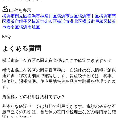
11
件を表示
横浜市鶴見区
横浜市神奈川区
横浜市西区
横浜市中区
横浜市南
区
横浜市磯子区
横浜市金沢区
横浜市港北区
横浜市戸塚区
横浜
市港南区
横浜市旭区
FAQ
よくある質問
横浜市保土ケ谷区の固定資産税はここで確定できますか？
横浜市保土ケ谷区の固定資産税は、自治体の公式情報と納税
通知書・課税明細書で確認します。資産税ナビでは、税率、
評価額、課税標準、住宅用地特例を見直す順番を整理できま
す。
資産税ナビの利用は無料ですか？
基本的な確認ページは無料で利用できます。税額の確定や不
服申立ての判断は、自治体の窓口や税理士などの専門家に確
認してください。