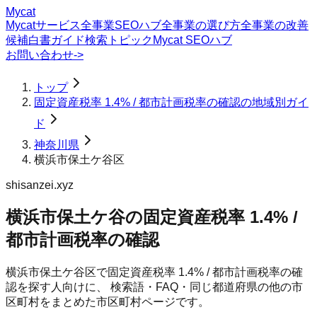
Mycat
Mycatサービス
全事業SEOハブ
全事業の選び方
全事業の改善
候補
白書
ガイド
検索トピック
Mycat SEOハブ
お問い合わせ
->
トップ
固定資産税率 1.4% / 都市計画税率の確認の地域別ガイ
ド
神奈川県
横浜市保土ケ谷区
shisanzei.xyz
横浜市保土ケ谷の固定資産税率 1.4% /
都市計画税率の確認
横浜市保土ケ谷区
で
固定資産税率 1.4% / 都市計画税率の確
認
を探す人向けに、 検索語・FAQ・同じ都道府県の他の市
区町村をまとめた市区町村ページです。